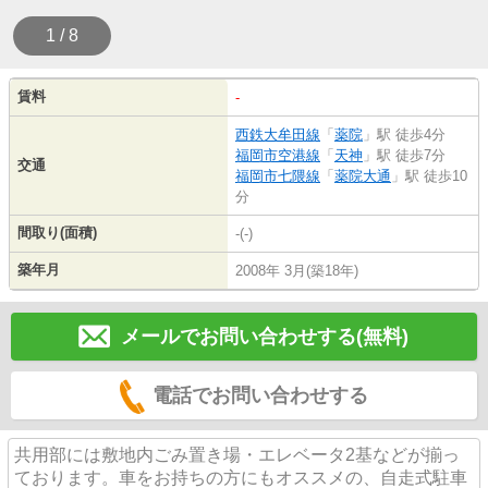
1 / 8
賃料
-
西鉄大牟田線
「
薬院
」駅 徒歩4分
福岡市空港線
「
天神
」駅 徒歩7分
交通
福岡市七隈線
「
薬院大通
」駅 徒歩10
分
間取り(面積)
-(-)
築年月
2008年 3月(築18年)
メールでお問い合わせする(無料)
電話でお問い合わせする
共用部には敷地内ごみ置き場・エレベータ2基などが揃っ
ております。車をお持ちの方にもオススメの、自走式駐車