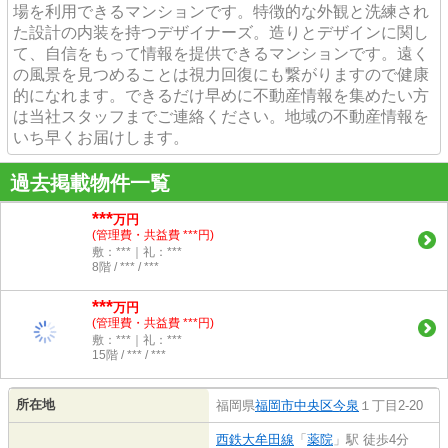
場を利用できるマンションです。特徴的な外観と洗練され
た設計の内装を持つデザイナーズ。造りとデザインに関し
て、自信をもって情報を提供できるマンションです。遠く
の風景を見つめることは視力回復にも繋がりますので健康
的になれます。できるだけ早めに不動産情報を集めたい方
は当社スタッフまでご連絡ください。地域の不動産情報を
いち早くお届けします。
過去掲載物件一覧
***
万円
(管理費・共益費 ***円)
敷：***｜礼：***
8階 / *** / ***
***
万円
(管理費・共益費 ***円)
敷：***｜礼：***
15階 / *** / ***
所在地
福岡県
福岡市中央区
今泉
１丁目2-20
西鉄大牟田線
「
薬院
」駅 徒歩4分