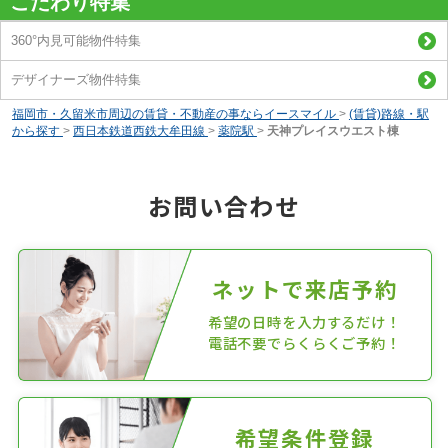
こだわり特集
360°内見可能物件特集
デザイナーズ物件特集
福岡市・久留米市周辺の賃貸・不動産の事ならイースマイル
>
(賃貸)路線・駅
から探す
>
西日本鉄道西鉄大牟田線
>
薬院駅
>
天神プレイスウエスト棟
お問い合わせ
ネットで来店予約
希望の日時を入力するだけ！
電話不要でらくらくご予約！
希望条件登録