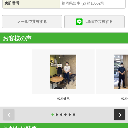
免許番号
福岡県知事 (2) 第18562号
メールで共有する
LINEで共有する
お客様の声
松村健巳
松村
前