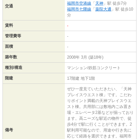
福岡市空港線
「
天神
」駅 徒歩7分
交通
福岡市七隈線
「
薬院大通
」駅 徒歩10
分
賃料
-
管理費等
-
面積
-
築年数
2008年 3月 (築18年)
種別/構造
マンション/鉄筋コンクリート
階建
17階建 地下1階
ぜひ一度見ていただきたい、「天神
プレイスウエスト棟」です。こだわ
りポイント満載の天神プレイスウエ
スト棟。共用部には敷地内ごみ置き
場・エレベータ2基などが揃っており
ます。高ニーズな駅近の物件で、徒
歩4分で駅に行くことができます。2
備考
駅利用可能なので、用途や行き先に
応じて経路を選択できます。福岡市