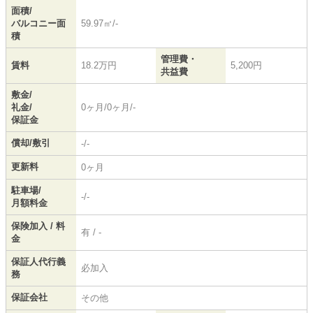
面積/
バルコニー面
59.97㎡/-
積
管理費・
賃料
18.2万円
5,200円
共益費
敷金/
礼金/
0ヶ月/0ヶ月/-
保証金
償却/敷引
-/-
更新料
0ヶ月
駐車場/
-/-
月額料金
保険加入 / 料
有 / -
金
保証人代行義
必加入
務
保証会社
その他