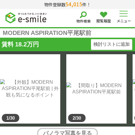
54,015
物件登録数
件！
閲覧履歴
メニュー
物件検索
MODERN ASPIRATION平尾駅前
賃料
18.2
万円
検討リストに追加
1/30
2/30
パノラマ写真を見る