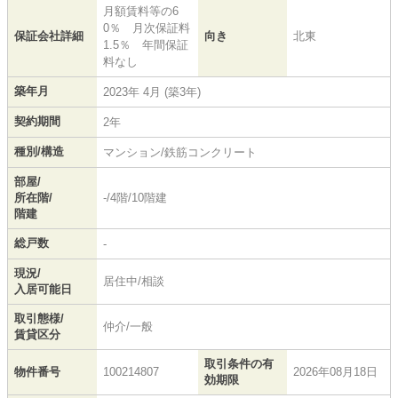
月額賃料等の6
0％ 月次保証料
保証会社詳細
向き
北東
1.5％ 年間保証
料なし
築年月
2023年 4月 (築3年)
契約期間
2年
種別/構造
マンション/鉄筋コンクリート
部屋/
所在階/
-/4階/10階建
階建
総戸数
-
現況/
居住中/相談
入居可能日
取引態様/
仲介/一般
賃貸区分
取引条件の有
物件番号
100214807
2026年08月18日
効期限