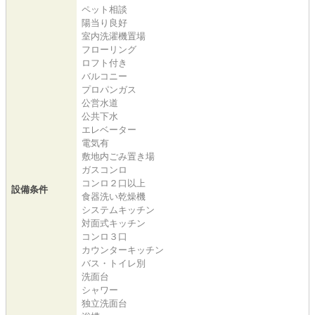
ペット相談
陽当り良好
室内洗濯機置場
フローリング
ロフト付き
バルコニー
プロパンガス
公営水道
公共下水
エレベーター
電気有
敷地内ごみ置き場
ガスコンロ
コンロ２口以上
設備条件
食器洗い乾燥機
システムキッチン
対面式キッチン
コンロ３口
カウンターキッチン
バス・トイレ別
洗面台
シャワー
独立洗面台