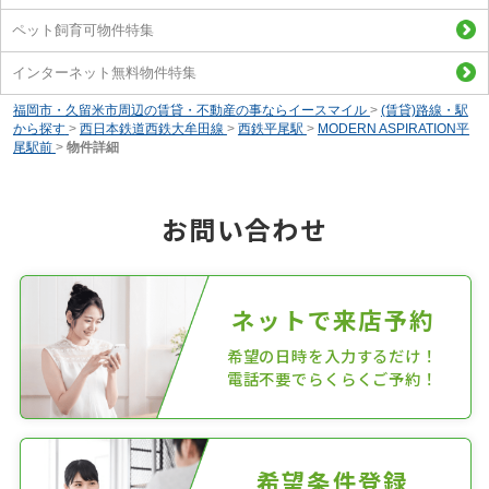
ペット飼育可物件特集
インターネット無料物件特集
福岡市・久留米市周辺の賃貸・不動産の事ならイースマイル
>
(賃貸)路線・駅
から探す
>
西日本鉄道西鉄大牟田線
>
西鉄平尾駅
>
MODERN ASPIRATION平
尾駅前
>
物件詳細
お問い合わせ
ネットで来店予約
希望の日時を入力するだけ！
電話不要でらくらくご予約！
希望条件登録