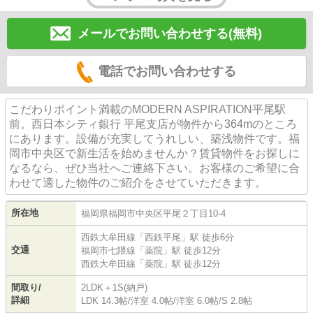
メールでお問い合わせする(無料)
電話でお問い合わせする
こだわりポイント満載のMODERN ASPIRATION平尾駅
前。西日本シティ銀行 平尾支店が物件から364mのところ
にあります。設備が充実してうれしい、築浅物件です。福
岡市中央区で新生活を始めませんか？賃貸物件をお探しに
なるなら、ぜひ当社へご連絡下さい。お客様のご希望に合
わせて適した物件のご紹介をさせていただきます。
所在地
福岡県
福岡市中央区
平尾
２丁目10-4
西鉄大牟田線
「
西鉄平尾
」駅 徒歩6分
交通
福岡市七隈線
「
薬院
」駅 徒歩12分
西鉄大牟田線
「
薬院
」駅 徒歩12分
間取り/
2LDK＋1S(納戸)
詳細
LDK 14.3帖
/
洋室 4.0帖
/
洋室 6.0帖
/
S 2.8帖