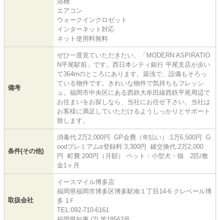
浴槽
エアコン
ウォークインクロゼット
インターネット対応
ネット使用料無料
ぜひ一度見ていただきたい、「MODERN ASPIRATIO
N平尾駅前」です。西日本シティ銀行 平尾支店が歩い
て364mのところにあります。築浅で、設備もそろっ
ている物件です。きれいな物件で気持ちもフレッシ
備考
ュ。福岡市中央区にある西鉄大牟田線西鉄平尾周辺で
お住まいをお探しなら、当社にお任せ下さい。当社は
お客様に満足していただけるようしっかりとサポート
致します。
消毒代:2万2,000円 GP会費（年払い）:1万6,500円 G
oodプレミアムα登録料:3,300円 鍵交換代:2万2,000
条件(その他)
円 町費:200円（月額） ペット：小型犬・猫 2匹/敷
金1ヶ月
イースマイル博多店
福岡県福岡市博多区博多駅南１丁目14-6 クレベール博
取扱会社
多 1Ｆ
TEL:092-710-6161
福岡県知事 (2) 第18562号