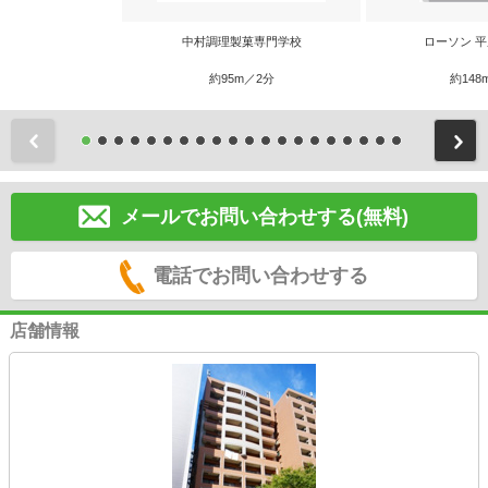
中村調理製菓専門学校
ローソン 
約95m／2分
約148
前
メールでお問い合わせする(無料)
電話でお問い合わせする
店舗情報