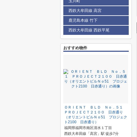
玉川町
西鉄大牟田線 高宮
鹿児島本線 竹下
西鉄大牟田線 西鉄平尾
おすすめ物件
ＯＲＩＥＮＴ ＢＬＤ Ｎｏ．５１
ＰＲＯＪＥＣＴ２１００ 日赤通り
（オリエントビルＮｏ51 プロジェク
ト2100 日赤通り）
福岡県福岡市南区清水１丁目
西鉄大牟田線「高宮」駅 徒歩7分