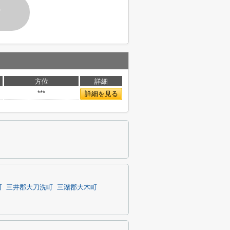
す
方位
詳細
***
詳細を見る
町
三井郡大刀洗町
三潴郡大木町