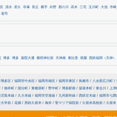
宮
清水
若久
寺塚
長丘
横手
向野
那の川
高木
三宅
玉川町
大池
市崎
老司
院
博多
博多
薬院大通
櫛田神社前
天神南
東比恵
祇園
西鉄福岡（天神）
市博多区
/
福岡市中央区
/
福岡市南区
/
福岡市東区
/
鳥栖市
/
八女郡広川町
/
町
/
御井町
/
国分町
/
東櫛原町
/
野中町
/
博多駅南
/
築港本町
/
東合川
/
上津
鹿児島本線
/
久大本線
/
福岡市空港線
/
九州新幹線
/
西鉄甘木線
/
福岡市七隈
米大学前
/
花畑
/
西鉄久留米
/
御井
/
聖マリア病院前
/
久留米高校前
/
久留米