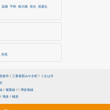
花畑
平和
南大橋
長住
筑紫丘
井尻
筑後市
/
三養基郡みやき町
/
うきは市
町
線
/
篠栗線
/
/
博多南線
/
博多
/
櫛原