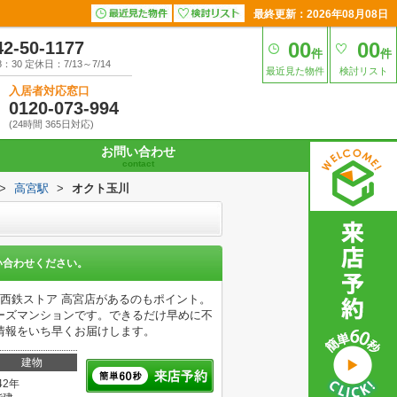
最終更新：2026年08月08日
42-50-1177
00
00
件
件
30 定休日：7/13～7/14
最近見た物件
検討リスト
入居者対応窓口
0120-073-994
(24時間 365日対応)
お問い合わせ
contact
>
高宮駅
>
オクト玉川
い合わせください。
西鉄ストア 高宮店があるのもポイント。
ーズマンションです。できるだけ早めに不
情報をいち早くお届けします。
建物
42年