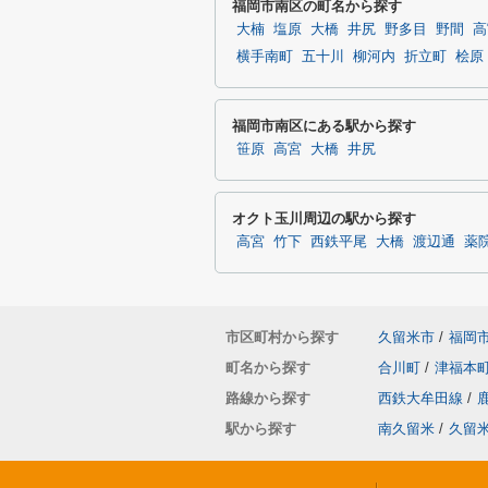
福岡市南区の町名から探す
大楠
塩原
大橋
井尻
野多目
野間
高
横手南町
五十川
柳河内
折立町
桧原
福岡市南区にある駅から探す
笹原
高宮
大橋
井尻
オクト玉川周辺の駅から探す
高宮
竹下
西鉄平尾
大橋
渡辺通
薬
市区町村から探す
久留米市
/
福岡
町名から探す
合川町
/
津福本
路線から探す
西鉄大牟田線
/
駅から探す
南久留米
/
久留