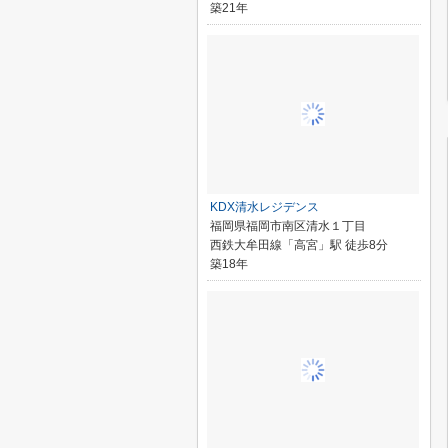
築21年
KDX清水レジデンス
福岡県福岡市南区清水１丁目
西鉄大牟田線「高宮」駅 徒歩8分
築18年