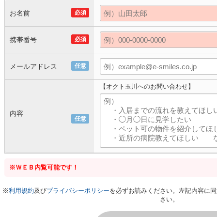
お名前
必須
携帯番号
必須
メールアドレス
任意
【オクト玉川へのお問い合わせ】
内容
任意
※ＷＥＢ内覧可能です！
※
利用規約
及び
プライバシーポリシー
を必ずお読みください。左記内容に同
さい。