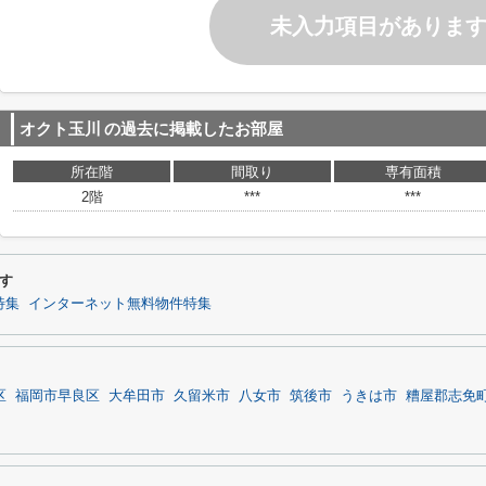
未入力項目がありま
オクト玉川
の過去に掲載したお部屋
所在階
間取り
専有面積
2階
***
***
す
特集
インターネット無料物件特集
区
福岡市早良区
大牟田市
久留米市
八女市
筑後市
うきは市
糟屋郡志免