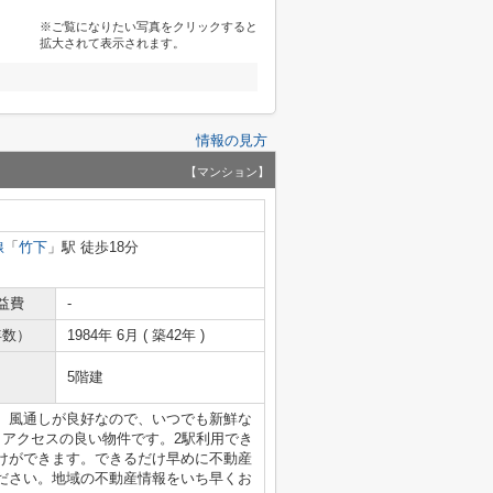
※ご覧になりたい写真をクリックすると
拡大されて表示されます。
情報の見方
【マンション】
線
「
竹下
」駅 徒歩18分
益費
-
年数）
1984年 6月 ( 築42年 )
5階建
。風通しが良好なので、いつでも新鮮な
、アクセスの良い物件です。2駅利用でき
けができます。できるだけ早めに不動産
ださい。地域の不動産情報をいち早くお