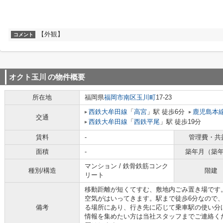
【外観】
コメント
オクト玉川
の物件概要
所在地
福岡県
福岡市南区
玉川町
17-23
西鉄大牟田線
「
高宮
」駅 徒歩6分
鹿児島本
交通
西鉄大牟田線
「
西鉄平尾
」駅 徒歩19分
賃料
-
管理費・共
面積
-
築年月（築
マンション / 鉄骨鉄筋コンク
種別/構造
階建
リート
移動距離が短くてすむ、敷地内ごみ置き場です
空気がはいってきます。駅まで徒歩6分なので
備考
る場所にあり、行き先に応じて乗車駅の使い分
情報を集めたい方は当社スタッフまでご連絡く