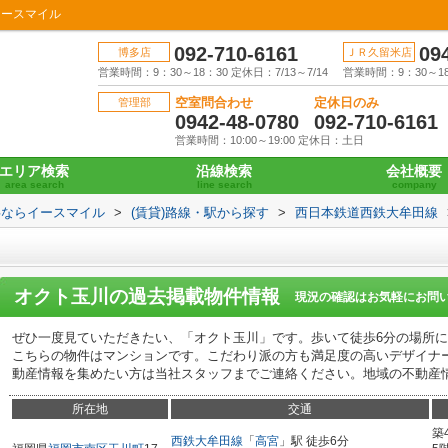
イースマイル
092-710-6161
09
博多店
ＪＲ久留米店
営業時間：9：30～18：30 定休日：7/13～7/14
営業時間：9：30～18：
空室問合わせ
定休日のみ
管理部
0942-48-0780
092-710-6161
営業時間：10:00～19:00 定休日：土日
エリア検索
沿線検索
会社概要
area search
line search
company
事ならイースマイル
>
(賃貸)路線・駅から探す
>
西日本鉄道西鉄大牟田線
オクト玉川
の過去掲載物件情報
現況の確認はお気軽にお問
ぜひ一度見ていただきたい、「オクト玉川」です。歩いて徒歩6分の場所に
こちらの物件はマンションです。こだわり派の方も満足度の高いデザイナ
動産情報を集めたい方は当社スタッフまでご連絡ください。地域の不動産
所在地
交通
築
西鉄大牟田線
「
高宮
」駅 徒歩6分