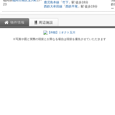
福岡県
福岡市南区
玉川町
17-
5
鹿児島本線
「
竹下
」駅 徒歩18分
23
鉄
西鉄大牟田線
「
西鉄平尾
」駅 徒歩19分
ー
物件情報
周辺施設
※写真や図と実際の現状とが異なる場合は現状を優先させていただきます