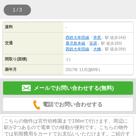
1 / 3
賃料
-
西鉄大牟田線
「
井尻
」駅 徒歩14分
交通
鹿児島本線
「
笹原
」駅 徒歩18分
西鉄大牟田線
「
大橋
」駅 徒歩18分
間取り(面積)
-(-)
築年月
2017年 11月(築8年)
メールでお問い合わせする(無料)
電話でお問い合わせする
こちらの物件は宮竹幼稚園まで196mで行けます。周辺に
駅が2つあるので電車での移動が便利です。こちらの物件
では初期費用をカードでお支払いいただけます。ご紹介す