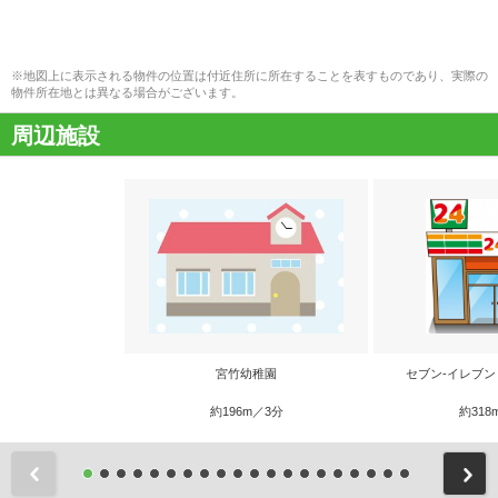
※地図上に表示される物件の位置は付近住所に所在することを表すものであり、実際の
物件所在地とは異なる場合がございます。
周辺施設
宮竹幼稚園
セブン‐イレブン
約196m／3分
約318
前