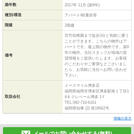
築年数
2017年 11月 (築8年)
種別/構造
アパート/軽量鉄骨
階建
2階建
宮竹幼稚園まで徒歩3分と気軽に通う
ことができます。こちらの物件はア
パートです。最上階の物件です。築8
年の物件。当社スタッフが地域の賃
備考
貸情報をご提供いたします。お客様
のこだわりやご要望などございまし
たら、お気軽に当社へお問い合わせ
下さい。
イースマイル博多店
福岡県福岡市博多区博多駅南１丁目1
取扱会社
4-6 クレベール博多 1Ｆ
TEL:092-710-6161
福岡県知事 (2) 第18562号
情報の見方
メールでお問い合わせする(無料)