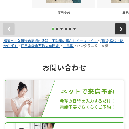
原田泰希
原田
前
福岡市・久留米市周辺の賃貸・不動産の事ならイースマイル
>
(賃貸)路線・駅
から探す
>
西日本鉄道西鉄大牟田線
>
井尻駅
>
ハレクラニＫ Ａ棟
お問い合わせ
ネットで来店予約
希望の日時を入力するだけ！
電話不要でらくらくご予約！