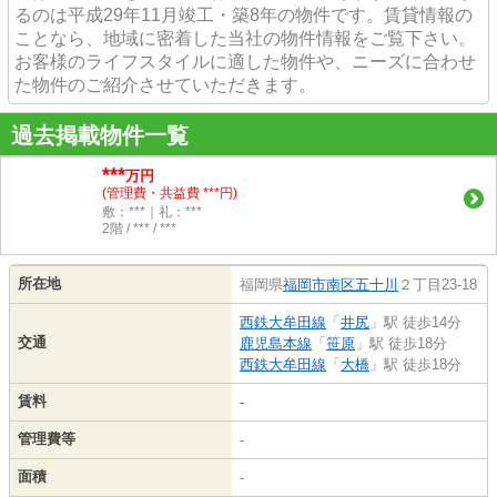
るのは平成29年11月竣工・築8年の物件です。賃貸情報の
ことなら、地域に密着した当社の物件情報をご覧下さい。
お客様のライフスタイルに適した物件や、ニーズに合わせ
た物件のご紹介させていただきます。
過去掲載物件一覧
***
万円
(管理費・共益費 ***円)
敷：***｜礼：***
2階 / *** / ***
所在地
福岡県
福岡市南区
五十川
２丁目23-18
西鉄大牟田線
「
井尻
」駅 徒歩14分
交通
鹿児島本線
「
笹原
」駅 徒歩18分
西鉄大牟田線
「
大橋
」駅 徒歩18分
賃料
-
管理費等
-
面積
-