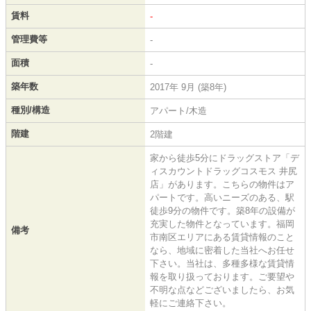
賃料
-
管理費等
-
面積
-
築年数
2017年 9月 (築8年)
種別/構造
アパート/木造
階建
2階建
家から徒歩5分にドラッグストア「デ
ィスカウントドラッグコスモス 井尻
店」があります。こちらの物件はア
パートです。高いニーズのある、駅
徒歩9分の物件です。築8年の設備が
充実した物件となっています。福岡
備考
市南区エリアにある賃貸情報のこと
なら、地域に密着した当社へお任せ
下さい。当社は、多種多様な賃貸情
報を取り扱っております。ご要望や
不明な点などございましたら、お気
軽にご連絡下さい。