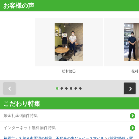
お客様の声
松村健巳
松村
前
こだわり特集
敷金礼金0物件特集
インターネット無料物件特集
福岡市・久留米市周辺の賃貸・不動産の事ならイースマイル
>
(賃貸)路線・駅