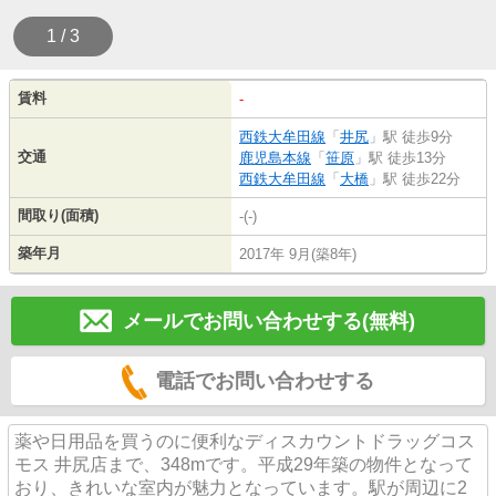
1 / 3
賃料
-
西鉄大牟田線
「
井尻
」駅 徒歩9分
交通
鹿児島本線
「
笹原
」駅 徒歩13分
西鉄大牟田線
「
大橋
」駅 徒歩22分
間取り(面積)
-(-)
築年月
2017年 9月(築8年)
メールでお問い合わせする(無料)
電話でお問い合わせする
薬や日用品を買うのに便利なディスカウントドラッグコス
モス 井尻店まで、348mです。平成29年築の物件となって
おり、きれいな室内が魅力となっています。駅が周辺に2