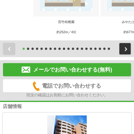
宮竹幼稚園
みやた
約252m／4分
約677
前
メールでお問い合わせする(無料)
電話でお問い合わせする
現況の確認はお気軽にお問い合わせください。
店舗情報