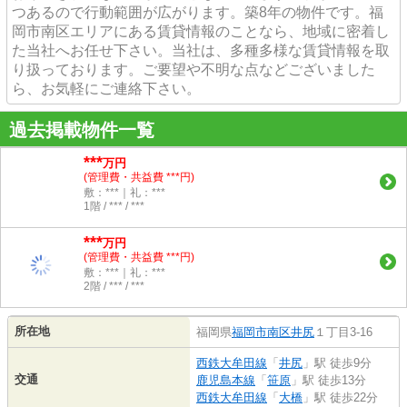
つあるので行動範囲が広がります。築8年の物件です。福
岡市南区エリアにある賃貸情報のことなら、地域に密着し
た当社へお任せ下さい。当社は、多種多様な賃貸情報を取
り扱っております。ご要望や不明な点などございました
ら、お気軽にご連絡下さい。
過去掲載物件一覧
***
万円
(管理費・共益費 ***円)
敷：***｜礼：***
1階 / *** / ***
***
万円
(管理費・共益費 ***円)
敷：***｜礼：***
2階 / *** / ***
所在地
福岡県
福岡市南区
井尻
１丁目3-16
西鉄大牟田線
「
井尻
」駅 徒歩9分
交通
鹿児島本線
「
笹原
」駅 徒歩13分
西鉄大牟田線
「
大橋
」駅 徒歩22分