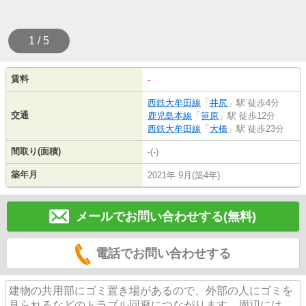
1 / 5
賃料
-
西鉄大牟田線
「
井尻
」駅 徒歩4分
交通
鹿児島本線
「
笹原
」駅 徒歩12分
西鉄大牟田線
「
大橋
」駅 徒歩23分
間取り(面積)
-(-)
築年月
2021年 9月(築4年)
メールでお問い合わせする(無料)
電話でお問い合わせする
建物の共用部にゴミ置き場があるので、外部の人にゴミを
見られるなどのトラブル回避につながります。周辺には、