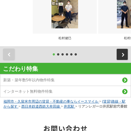
松村健巳
松村
前
こだわり特集
新築・築年数5年以内物件特集
インターネット無料物件特集
福岡市・久留米市周辺の賃貸・不動産の事ならイースマイル
>
(賃貸)路線・駅
から探す
>
西日本鉄道西鉄大牟田線
>
井尻駅
>
リアンレガーロ井尻駅前弐番館
お問い合わせ