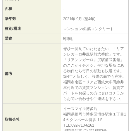
面積
-
築年数
2021年 9月 (築4年)
種別/構造
マンション/鉄筋コンクリート
階建
5階建
ぜひ一度見ていただきたい、「リア
ンレガーロ井尻駅前弐番館」です。
「リアンレガーロ井尻駅前弐番館」
のここがイチオシ。平坦な場所にあ
る物件なら毎日の移動も快適です。
備考
築4年と新しく、設備の面でも充実。
福岡市南区エリアと西鉄大牟田線井
尻付近での賃貸マンション、賃貸ア
パートをお探しの方はぜひコチラか
らお問い合わせやご連絡を下さい。
イースマイル博多店
福岡県福岡市博多区博多駅南１丁目1
取扱会社
4-6 クレベール博多 1Ｆ
TEL:092-710-6161
福岡県知事 (2) 第18562号