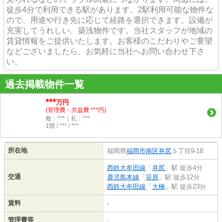
徒歩4分で利用できる駅があります。2駅利用可能な物件な
ので、用途や行き先に応じて経路を選択できます。設備が
充実してうれしい、築浅物件です。当社スタッフが地域の
賃貸情報をご提供いたします。お客様のこだわりやご要望
などございましたら、お気軽に当社へお問い合わせ下さ
い。
過去掲載物件一覧
***
万円
(管理費・共益費 ***円)
敷：***｜礼：***
1階 / *** / ***
所在地
福岡県
福岡市南区
井尻
５丁目9-18
西鉄大牟田線
「
井尻
」駅 徒歩4分
交通
鹿児島本線
「
笹原
」駅 徒歩12分
西鉄大牟田線
「
大橋
」駅 徒歩23分
賃料
-
管理費等
-