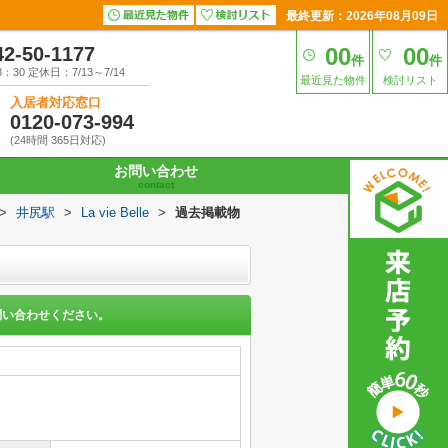
最終更新：2026年08月09日
42-50-1177
00
00
件
件
30 定休日：7/13～7/14
最近見た物件
検討リスト
入居者対応窓口
0120-073-994
(24時間 365日対応)
お問い合わせ
contact
>
井尻駅
>
La vie Belle
>
過去掲載物
問い合わせください。