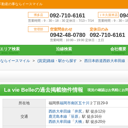
辺の不動産の事ならイースマイル
092-710-6161
09
博多店
ＪＲ久留米店
営業時間：9：30～18：30 定休日：7/13～7/14
営業時間：9：30～18：
空室問合わせ
定休日のみ
管理部
0942-48-0780
092-710-6161
営業時間：10:00～19:00 定休日：土日
エリア検索
沿線検索
会社概要
area search
line search
company
事ならイースマイル
>
(賃貸)路線・駅から探す
>
西日本鉄道西鉄大牟田線
La vie Belle
の過去掲載物件情報
現況の確認はお気軽にお
所在地
福岡県
福岡市南区
五十川
２丁目29-9
西鉄大牟田線
「
井尻
」駅 徒歩12分
交通
鹿児島本線
「
笹原
」駅 徒歩16分
西鉄大牟田線
「
大橋
」駅 徒歩20分