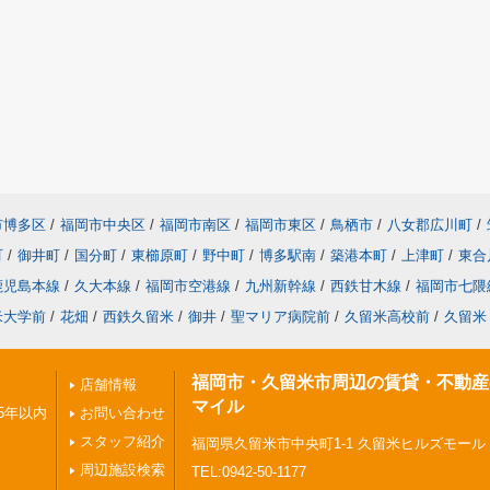
市博多区
/
福岡市中央区
/
福岡市南区
/
福岡市東区
/
鳥栖市
/
八女郡広川町
/
町
/
御井町
/
国分町
/
東櫛原町
/
野中町
/
博多駅南
/
築港本町
/
上津町
/
東合
鹿児島本線
/
久大本線
/
福岡市空港線
/
九州新幹線
/
西鉄甘木線
/
福岡市七隈
米大学前
/
花畑
/
西鉄久留米
/
御井
/
聖マリア病院前
/
久留米高校前
/
久留米
福岡市・久留米市周辺の賃貸・不動産
店舗情報
マイル
5年以内
お問い合わせ
スタッフ紹介
福岡県久留米市中央町1-1 久留米ヒルズモール
周辺施設検索
TEL:0942-50-1177