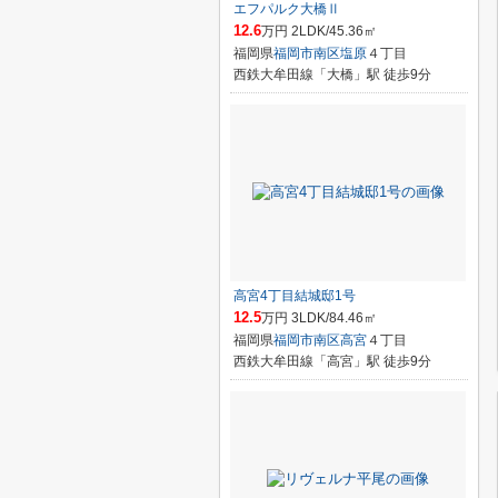
エフパルク大橋Ⅱ
12.6
万円 2LDK/45.36㎡
福岡県
福岡市南区
塩原
４丁目
西鉄大牟田線「大橋」駅 徒歩9分
高宮4丁目結城邸1号
12.5
万円 3LDK/84.46㎡
福岡県
福岡市南区
高宮
４丁目
西鉄大牟田線「高宮」駅 徒歩9分