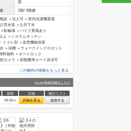
西
建
2階/ 8階建
相談
法人可
室内洗濯機置場
公営水道
公共下水
駐輪場
バイク置場あり
以上
システムキッチン
・トイレ別
追焚機能浴室
台
浴槽
ウォークインクロゼット
用料無料
オートロック
犯カメラ
初期費用カード決済可
この物件の情報をもっと見る
La vie Belle詳細はこちら
面積
詳細
検討リスト
58.00㎡
詳細を見る
追加する