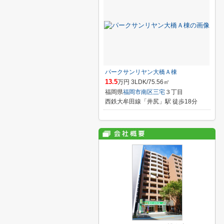
パークサンリヤン大橋Ａ棟
13.5
万円 3LDK/75.56㎡
福岡県
福岡市南区
三宅
３丁目
西鉄大牟田線「井尻」駅 徒歩18分