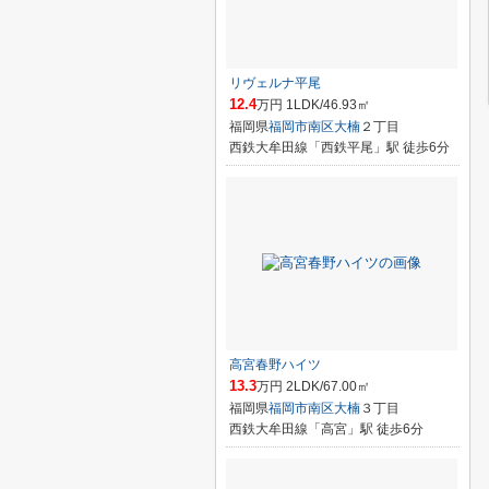
リヴェルナ平尾
12.4
万円 1LDK/46.93㎡
福岡県
福岡市南区
大楠
２丁目
西鉄大牟田線「西鉄平尾」駅 徒歩6分
高宮春野ハイツ
13.3
万円 2LDK/67.00㎡
福岡県
福岡市南区
大楠
３丁目
西鉄大牟田線「高宮」駅 徒歩6分