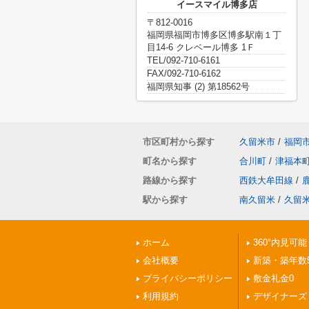
イースマイル博多店
〒812-0016
福岡県福岡市博多区博多駅南１丁
目14-6 クレベール博多 1Ｆ
TEL/092-710-6161
FAX/092-710-6162
福岡県知事 (2) 第18562号
市区町村から探す
久留米市
/
福岡
町名から探す
合川町
/
津福本
路線から探す
西鉄大牟田線
/
駅から探す
南久留米
/
久留
ホーム
360°内見可能
会社概要
新築・築年数
プライバシーポリシー
敷金礼金0
利用規約
デザイナーズ