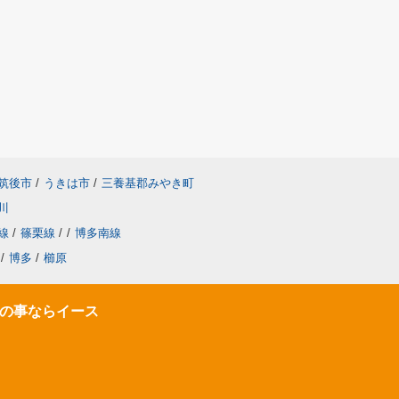
筑後市
/
うきは市
/
三養基郡みやき町
川
線
/
篠栗線
/
/
博多南線
/
博多
/
櫛原
の事ならイース