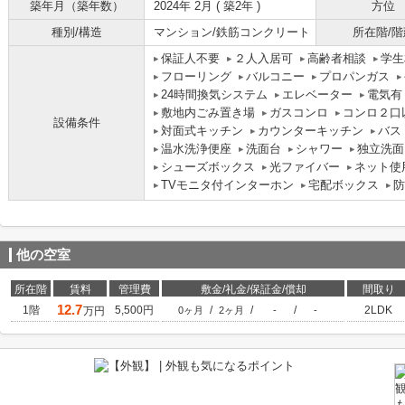
築年月（築年数）
2024年 2月 ( 築2年 )
方位
種別/構造
マンション/鉄筋コンクリート
所在階/階
保証人不要
２人入居可
高齢者相談
学生
フローリング
バルコニー
プロパンガス
24時間換気システム
エレベーター
電気有
敷地内ごみ置き場
ガスコンロ
コンロ２口
設備条件
対面式キッチン
カウンターキッチン
バス
温水洗浄便座
洗面台
シャワー
独立洗面
シューズボックス
光ファイバー
ネット使
TVモニタ付インターホン
宅配ボックス
防
他の空室
所在階
賃料
管理費
敷金/礼金/保証金/償却
間取り
12.7
1階
5,500円
/
/
/
2LDK
万円
0ヶ月
2ヶ月
-
-