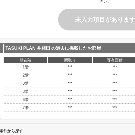
さい。
未入力項目がありま
TASUKI PLAN 井相田
の過去に掲載したお部屋
所在階
間取り
専有面積
1階
***
***
2階
***
***
3階
***
***
3階
***
***
6階
***
***
7階
***
***
わり条件から探す