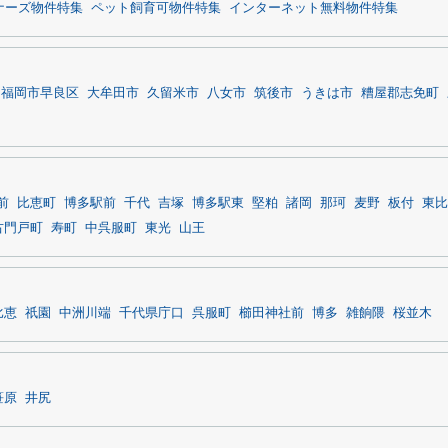
ナーズ物件特集
ペット飼育可物件特集
インターネット無料物件特集
福岡市早良区
大牟田市
久留米市
八女市
筑後市
うきは市
糟屋郡志免町
前
比恵町
博多駅前
千代
吉塚
博多駅東
堅粕
諸岡
那珂
麦野
板付
東比
古門戸町
寿町
中呉服町
東光
山王
比恵
祇園
中洲川端
千代県庁口
呉服町
櫛田神社前
博多
雑餉隈
桜並木
笹原
井尻