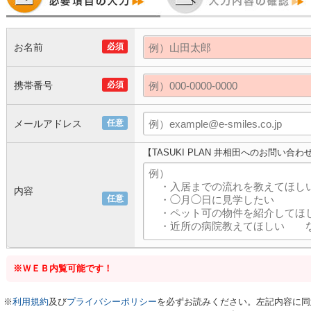
お名前
必須
携帯番号
必須
メールアドレス
任意
【TASUKI PLAN 井相田へのお問い合わ
内容
任意
※ＷＥＢ内覧可能です！
※
利用規約
及び
プライバシーポリシー
を必ずお読みください。左記内容に同