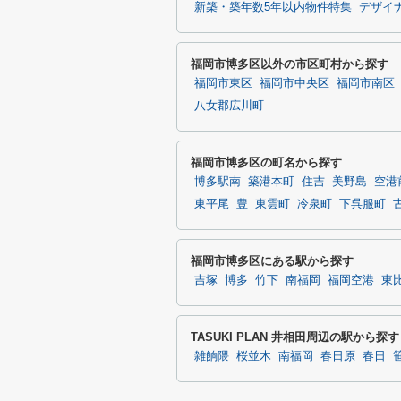
新築・築年数5年以内物件特集
デザイ
福岡市博多区以外の市区町村から探す
福岡市東区
福岡市中央区
福岡市南区
八女郡広川町
福岡市博多区の町名から探す
博多駅南
築港本町
住吉
美野島
空港
東平尾
豊
東雲町
冷泉町
下呉服町
福岡市博多区にある駅から探す
吉塚
博多
竹下
南福岡
福岡空港
東
TASUKI PLAN 井相田周辺の駅から探す
雑餉隈
桜並木
南福岡
春日原
春日