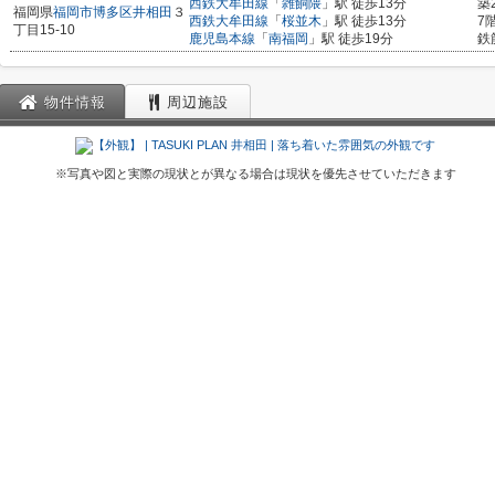
西鉄大牟田線
「
雑餉隈
」駅 徒歩13分
築
福岡県
福岡市博多区
井相田
３
西鉄大牟田線
「
桜並木
」駅 徒歩13分
7
丁目15-10
鹿児島本線
「
南福岡
」駅 徒歩19分
鉄
物件情報
周辺施設
※写真や図と実際の現状とが異なる場合は現状を優先させていただきます