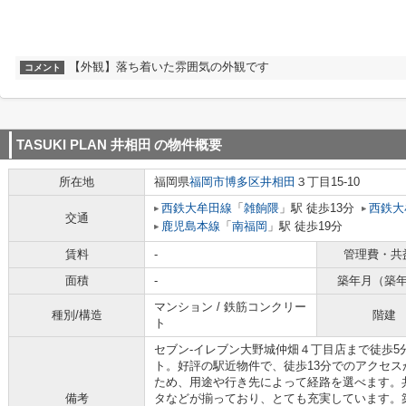
【外観】落ち着いた雰囲気の外観です
コメント
TASUKI PLAN 井相田
の物件概要
所在地
福岡県
福岡市博多区
井相田
３丁目15-10
西鉄大牟田線
「
雑餉隈
」駅 徒歩13分
西鉄大
交通
鹿児島本線
「
南福岡
」駅 徒歩19分
賃料
-
管理費・共
面積
-
築年月（築
マンション / 鉄筋コンクリー
種別/構造
階建
ト
セブン-イレブン大野城仲畑４丁目店まで徒歩5
ト。好評の駅近物件で、徒歩13分でのアクセス
ため、用途や行き先によって経路を選べます。
備考
タなどが揃っており、とても充実しています。