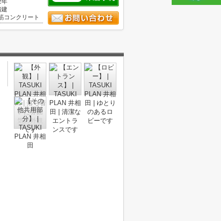
2年
階建
筋コンクリート