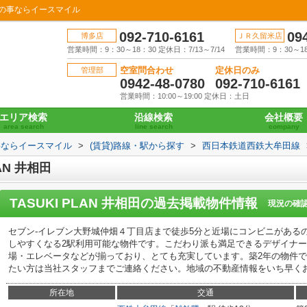
動産の事ならイースマイル
092-710-6161
09
博多店
ＪＲ久留米店
営業時間：9：30～18：30 定休日：7/13～7/14
営業時間：9：30～18：
空室問合わせ
定休日のみ
管理部
0942-48-0780
092-710-6161
営業時間：10:00～19:00 定休日：土日
エリア検索
沿線検索
会社概要
area search
line search
company
事ならイースマイル
>
(賃貸)路線・駅から探す
>
西日本鉄道西鉄大牟田線
AN 井相田
TASUKI PLAN 井相田
の過去掲載物件情報
現況の確
セブン-イレブン大野城仲畑４丁目店まで徒歩5分と近場にコンビニがある
しやすくなる2駅利用可能な物件です。こだわり派も満足できるデザイナ
場・エレベータなどが揃っており、とても充実しています。築2年の物件
たい方は当社スタッフまでご連絡ください。地域の不動産情報をいち早く
所在地
交通