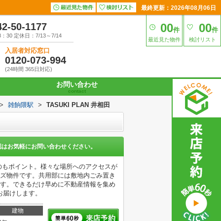
最終更新：2026年08月06日
42-50-1177
00
00
件
件
30 定休日：7/13～7/14
最近見た物件
検討リスト
入居者対応窓口
0120-073-994
(24時間 365日対応)
お問い合わせ
contact
>
雑餉隈駅
>
TASUKI PLAN 井相田
認はお気軽にお問い合わせください。
のもポイント。様々な場所へのアクセスが
ーズ物件です。共用部には敷地内ごみ置き
です。できるだけ早めに不動産情報を集め
お届けします。
建物