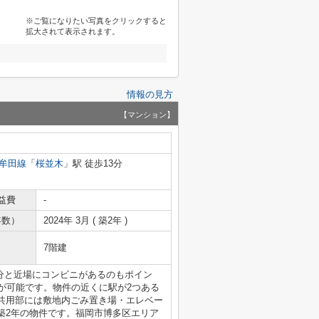
※ご覧になりたい写真をクリックすると
拡大されて表示されます。
情報の見方
【マンション】
牟田線
「
桜並木
」駅 徒歩13分
益費
-
年数）
2024年 3月 ( 築2年 )
7階建
分と近場にコンビニがあるのもポイン
が可能です。物件の近くに駅が2つある
共用部には敷地内ごみ置き場・エレベー
築2年の物件です。福岡市博多区エリア