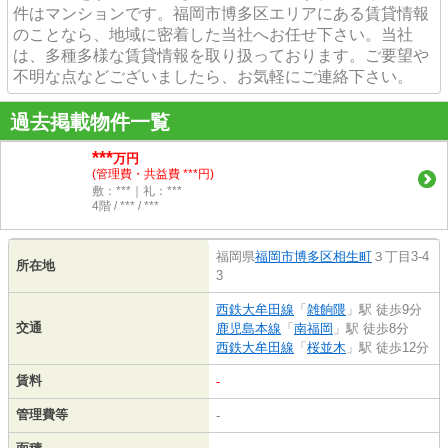
件はマンションです。福岡市博多区エリアにある賃貸情報
のことなら、地域に密着した当社へお任せ下さい。当社
は、多種多様な賃貸情報を取り扱っております。ご要望や
不明な点などございましたら、お気軽にご連絡下さい。
過去掲載物件一覧
***
万円
(管理費・共益費 ***円)
敷：***｜礼：***
4階 / *** / ***
福岡県
福岡市博多区
相生町
３丁目3-4
所在地
3
西鉄大牟田線
「
雑餉隈
」駅 徒歩9分
交通
鹿児島本線
「
南福岡
」駅 徒歩8分
西鉄大牟田線
「
桜並木
」駅 徒歩12分
賃料
-
管理費等
-