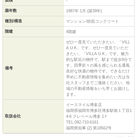
面積
-
築年数
1987年 1月 (築39年)
種別/構造
マンション/鉄筋コンクリート
階建
4階建
ぜひ一度見ていただきたい、「VILL
A.U.K」です。ぜひ一度見ていただ
きたい、「VILLA.U.K」です。魅力
的な駅近の物件で、駅まで徒歩9分で
す。四季折々の風を感じられる通風
備考
良好な快適の物件です。できるだけ
早めに不動産情報を集めたい方は当
社スタッフまでご連絡ください。地
域の不動産情報をいち早くお届けし
ます。
イースマイル博多店
福岡県福岡市博多区博多駅南１丁目1
取扱会社
4-6 クレベール博多 1Ｆ
TEL:092-710-6161
福岡県知事 (2) 第18562号