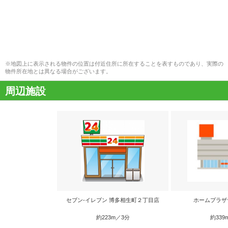
※地図上に表示される物件の位置は付近住所に所在することを表すものであり、実際の
物件所在地とは異なる場合がございます。
周辺施設
セブン-イレブン 博多相生町２丁目店
ホームプラザ
約223m／3分
約339