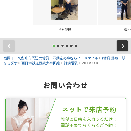
松村健巳
松村
前
福岡市・久留米市周辺の賃貸・不動産の事ならイースマイル
>
(賃貸)路線・駅
から探す
>
西日本鉄道西鉄大牟田線
>
雑餉隈駅
>
VILLA.U.K
お問い合わせ
ネットで来店予約
希望の日時を入力するだけ！
電話不要でらくらくご予約！