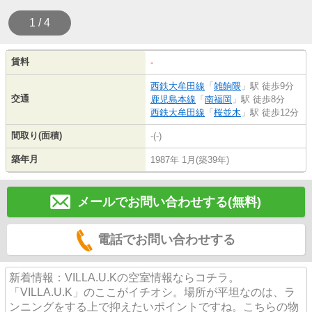
1 / 4
賃料
-
西鉄大牟田線
「
雑餉隈
」駅 徒歩9分
交通
鹿児島本線
「
南福岡
」駅 徒歩8分
西鉄大牟田線
「
桜並木
」駅 徒歩12分
間取り(面積)
-(-)
築年月
1987年 1月(築39年)
メールでお問い合わせする(無料)
電話でお問い合わせする
新着情報：VILLA.U.Kの空室情報ならコチラ。
「VILLA.U.K」のここがイチオシ。場所が平坦なのは、ラ
ンニングをする上で抑えたいポイントですね。こちらの物