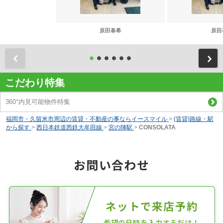
原田泰希
原田
前
こだわり特集
360°内見可能物件特集
福岡市・久留米市周辺の賃貸・不動産の事ならイースマイル
>
(賃貸)路線・駅
から探す
>
西日本鉄道西鉄大牟田線
>
宮の陣駅
>
CONSOLATA
お問い合わせ
ネットで来店予約
希望の日時を入力するだけ！