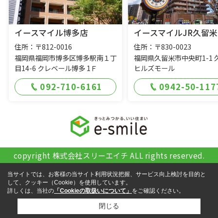
イースマイル博多店
イースマイルJR久留米
住所：〒812-0016
住所：〒830-0023
福岡県福岡市博多区博多駅南１丁
福岡県久留米市中央町1-1 
目14-6 クレベール博多 1Ｆ
ヒルズモール
092-710-6161
0942-50-117
copyright 株式会社スリーエイチ ALL rights reserved.
当サイトでは、お客様の当サイト利用状況把握、サービス向上検討を目的と
して、クッキー（Cookie）を使用しています。
詳しくは、当社の
「Cookieの取扱いについて」
をご確認ください。
閉じる