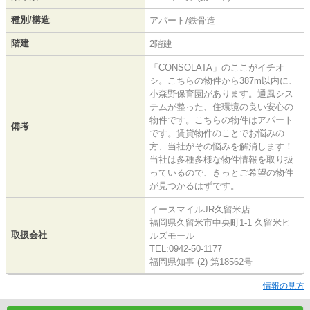
種別/構造
アパート/鉄骨造
階建
2階建
「CONSOLATA」のここがイチオ
シ。こちらの物件から387m以内に、
小森野保育園があります。通風シス
テムが整った、住環境の良い安心の
物件です。こちらの物件はアパート
備考
です。賃貸物件のことでお悩みの
方、当社がその悩みを解消します！
当社は多種多様な物件情報を取り扱
っているので、きっとご希望の物件
が見つかるはずです。
イースマイルJR久留米店
福岡県久留米市中央町1-1 久留米ヒ
取扱会社
ルズモール
TEL:0942-50-1177
福岡県知事 (2) 第18562号
情報の見方