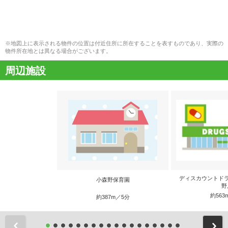
※地図上に表示される物件の位置は付近住所に所在することを表すものであり、実際の
物件所在地とは異なる場合がございます。
周辺施設
ディスカウントド
小森野保育園
野
約563
約387m／5分
前