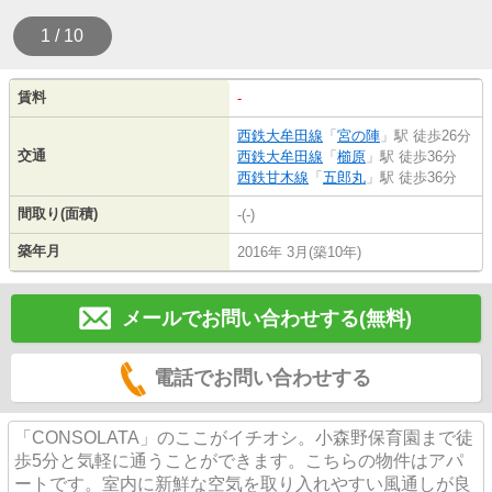
1 / 10
賃料
-
西鉄大牟田線
「
宮の陣
」駅 徒歩26分
交通
西鉄大牟田線
「
櫛原
」駅 徒歩36分
西鉄甘木線
「
五郎丸
」駅 徒歩36分
間取り(面積)
-(-)
築年月
2016年 3月(築10年)
メールでお問い合わせする(無料)
電話でお問い合わせする
「CONSOLATA」のここがイチオシ。小森野保育園まで徒
歩5分と気軽に通うことができます。こちらの物件はアパ
ートです。室内に新鮮な空気を取り入れやすい風通しが良