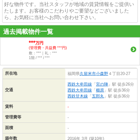
好な物件です。当社スタッフが地域の賃貸情報をご提供い
たします。お客様のこだわりやご要望などございました
ら、お気軽に当社へお問い合わせ下さい。
過去掲載物件一覧
***
万円
(管理費・共益費 ***円)
敷：***｜礼：***
1階 / *** / ***
所在地
福岡県
久留米市
小森野
４丁目20-27
西鉄大牟田線
「
宮の陣
」駅 徒歩26分
交通
西鉄大牟田線
「
櫛原
」駅 徒歩36分
西鉄甘木線
「
五郎丸
」駅 徒歩36分
賃料
-
管理費等
-
面積
-
築年数
2016年 3月 (築10年)