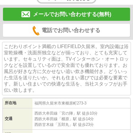
メールでお問い合わせする(無料)
電話でお問い合わせする
こだわりポイント満載の LIFEFIELD久留米。室内設備は浴
室乾燥機・洗面所独立などが揃っており、とても充実して
います。セキュリティ面は、TVインターホン・オートロッ
クなどを設置しているので安全面でも優れております。お
風呂が好きな方に欠かせない追い炊き機能付き。どういっ
た生活を送りたいか。それも住まい選びでは必要な要素で
す。新しい住まいでの快適な生活を、当社スタッフがお手
伝い致します。
所在地
福岡県
久留米市
東櫛原町
273-3
西鉄大牟田線
「
宮の陣
」駅 徒歩10分
交通
西鉄大牟田線
「
櫛原
」駅 徒歩14分
西鉄甘木線
「
五郎丸
」駅 徒歩23分