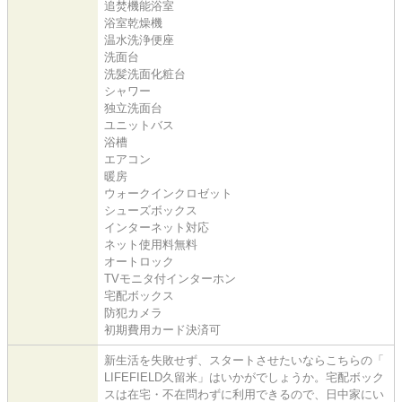
追焚機能浴室
浴室乾燥機
温水洗浄便座
洗面台
洗髪洗面化粧台
シャワー
独立洗面台
ユニットバス
浴槽
エアコン
暖房
ウォークインクロゼット
シューズボックス
インターネット対応
ネット使用料無料
オートロック
TVモニタ付インターホン
宅配ボックス
防犯カメラ
初期費用カード決済可
新生活を失敗せず、スタートさせたいならこちらの「
LIFEFIELD久留米」はいかがでしょうか。宅配ボック
スは在宅・不在問わずに利用できるので、日中家にい