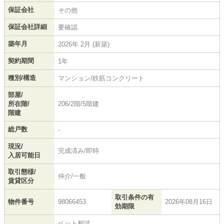
保証会社
その他
保証会社詳細
要確認
築年月
2026年 2月 (新築)
契約期間
1年
種別/構造
マンション/鉄筋コンクリート
部屋/
所在階/
206/2階/5階建
階建
総戸数
-
現況/
完成済み/即時
入居可能日
取引態様/
仲介/一般
賃貸区分
取引条件の有
物件番号
98066453
2026年08月16日
効期限
ペット相談