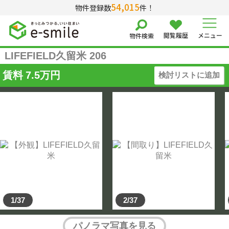
54,015
物件登録数
件！
閲覧履歴
メニュー
物件検索
LIFEFIELD久留米 206
賃料
7.5
万円
検討リストに追加
1/37
2/37
パノラマ写真を見る