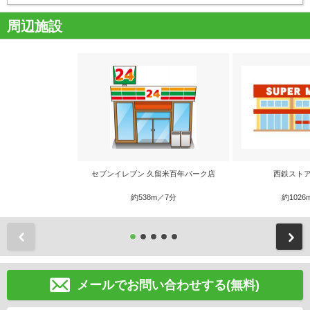
周辺施設
セブンイレブン 久留米百年パーク店
西鉄ストア
約538m／7分
約1026
前
メールでお問い合わせする(無料)