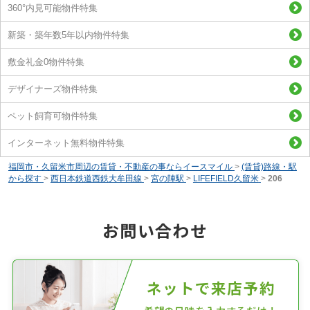
360°内見可能物件特集
新築・築年数5年以内物件特集
敷金礼金0物件特集
デザイナーズ物件特集
ペット飼育可物件特集
インターネット無料物件特集
福岡市・久留米市周辺の賃貸・不動産の事ならイースマイル
>
(賃貸)路線・駅
から探す
>
西日本鉄道西鉄大牟田線
>
宮の陣駅
>
LIFEFIELD久留米
>
206
お問い合わせ
ネットで来店予約