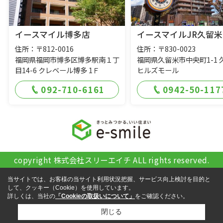
イースマイル博多店
イースマイルJR久留米
住所：〒812-0016
住所：〒830-0023
福岡県福岡市博多区博多駅南１丁
福岡県久留米市中央町1-1 
目14-6 クレベール博多 1Ｆ
ヒルズモール
092-710-6161
0942-50-117
copyright 株式会社スリーエイチ ALL rights reserved.
当サイトでは、お客様の当サイト利用状況把握、サービス向上検討を目的と
して、クッキー（Cookie）を使用しています。
詳しくは、当社の
「Cookieの取扱いについて」
をご確認ください。
閉じる