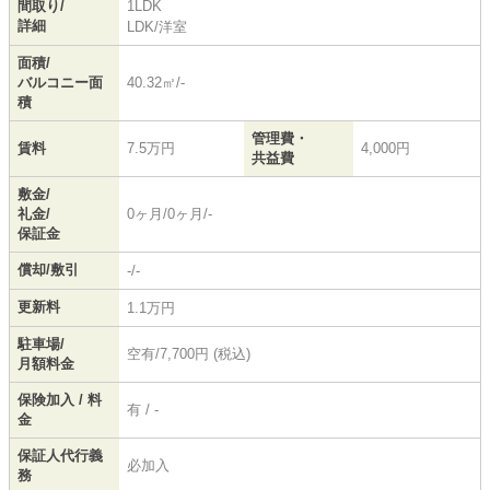
間取り/
1LDK
詳細
LDK
/
洋室
面積/
バルコニー面
40.32㎡/-
積
管理費・
賃料
7.5万円
4,000円
共益費
敷金/
礼金/
0ヶ月/0ヶ月/-
保証金
償却/敷引
-/-
更新料
1.1万円
駐車場/
空有/7,700円 (税込)
月額料金
保険加入 / 料
有 / -
金
保証人代行義
必加入
務