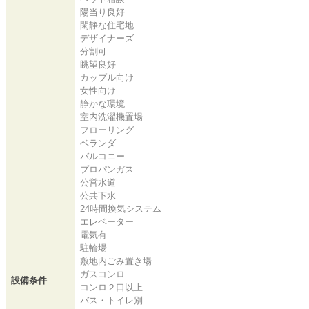
陽当り良好
閑静な住宅地
デザイナーズ
分割可
眺望良好
カップル向け
女性向け
静かな環境
室内洗濯機置場
フローリング
ベランダ
バルコニー
プロパンガス
公営水道
公共下水
24時間換気システム
エレベーター
電気有
駐輪場
敷地内ごみ置き場
ガスコンロ
設備条件
コンロ２口以上
バス・トイレ別