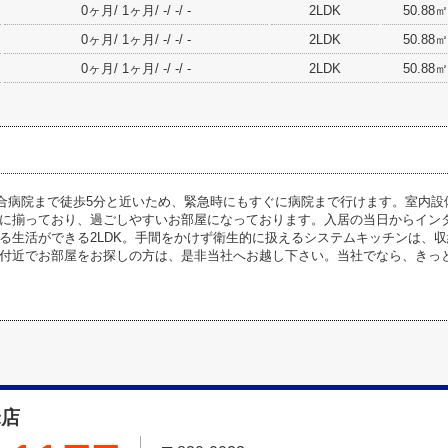
0ヶ月/ 1ヶ月/ -/ -/ -
2LDK
50.88㎡
0ヶ月/ 1ヶ月/ -/ -/ -
2LDK
50.88㎡
0ヶ月/ 1ヶ月/ -/ -/ -
2LDK
50.88㎡
総合病院まで徒歩5分と近いため、緊急時にもすぐに病院まで行けます。室内
に揃っており、過ごしやすいお部屋になっております。入居の当日からイン
る生活ができる2LDK。手間をかけず衛生的に扱えるシステムキッチンは、
付近でお部屋をお探しの方は、是非当社へお越し下さい。当社でなら、きっ
米店