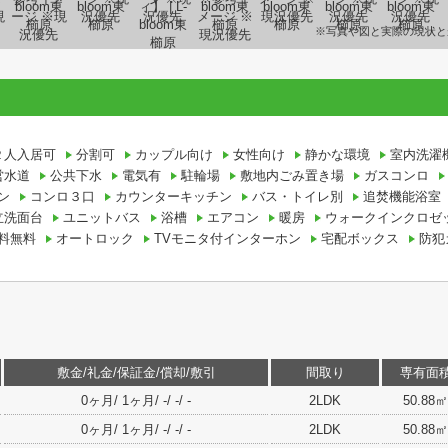
※写真や図と実際の現状と
２人入居可
分割可
カップル向け
女性向け
静かな環境
室内洗濯
営水道
公共下水
電気有
駐輪場
敷地内ごみ置き場
ガスコンロ
ン
コンロ３口
カウンターキッチン
バス・トイレ別
追焚機能浴室
立洗面台
ユニットバス
浴槽
エアコン
暖房
ウォークインクロゼ
料無料
オートロック
TVモニタ付インターホン
宅配ボックス
防犯
敷金/礼金/保証金/償却/敷引
間取り
専有面
0ヶ月/ 1ヶ月/ -/ -/ -
2LDK
50.88㎡
0ヶ月/ 1ヶ月/ -/ -/ -
2LDK
50.88㎡