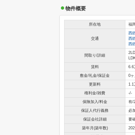
物件概要
所在地
福
西
交通
西
西
2L
間取り/詳細
LDK
賃料
6.
敷金/礼金/保証金
0ヶ
更新料
1.
権利金/雑費
-/-
保険加入/料金
有/
保証人代行義務
必
保証会社詳細
要
築年月(築年数)
20