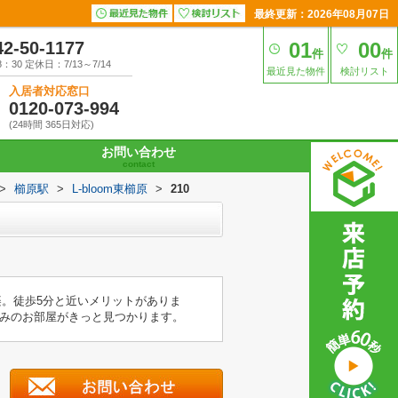
最終更新：2026年08月07日
42-50-1177
01
00
件
件
30 定休日：7/13～7/14
最近見た物件
検討リスト
入居者対応窓口
0120-073-994
(24時間 365日対応)
お問い合わせ
contact
>
櫛原駅
>
L-bloom東櫛原
>
210
楽。徒歩5分と近いメリットがありま
みのお部屋がきっと見つかります。