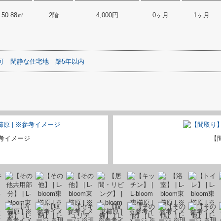
50.88㎡
2階
4,000円
0ヶ月
1ヶ月
可
閑静な住宅地
築5年以内
考イメージ
【