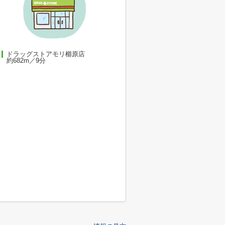
ドラッグストアモリ櫛原店
約682m／9分