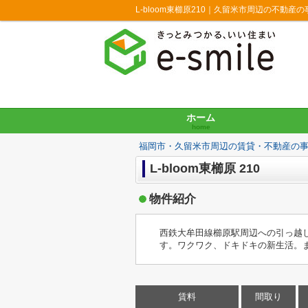
L-bloom東櫛原210｜久留米市周辺の不動産
ホーム
home
福岡市・久留米市周辺の賃貸・不動産の
L-bloom東櫛原 210
物件紹介
西鉄大牟田線櫛原駅周辺への引っ越し
す。ワクワク、ドキドキの新生活。
賃料
間取り