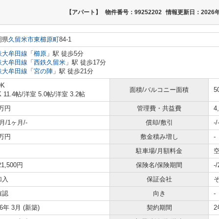
【アパート】
物件番号：99252202
情報更新日：2026年
岡県
久留米市
東櫛原町
84-1
鉄大牟田線
「
櫛原
」駅 徒歩5分
鉄大牟田線
「
西鉄久留米
」駅 徒歩17分
鉄大牟田線
「
宮の陣
」駅 徒歩21分
DK
面積/バルコニー面積
5
 11.4帖
/
洋室 5.0帖
/
洋室 3.2帖
6万円
管理費・共益費
4
月/1ヶ月/-
償却/敷引
-/
1万円
敷金積み増し
-
駐車場/月額料金
空
21,500円
保険名/保険期間
-
加入
保証会社
確認
向き
-
26年 3月 (新築)
契約期間
2