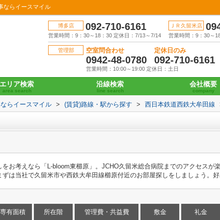
の事ならイースマイル
092-710-6161
09
博多店
ＪＲ久留米店
営業時間：9：30～18：30 定休日：7/13～7/14
営業時間：9：30～18：
空室問合わせ
定休日のみ
管理部
0942-48-0780
092-710-6161
営業時間：10:00～19:00 定休日：土日
エリア検索
沿線検索
会社概要
area search
line search
company
事ならイースマイル
>
(賃貸)路線・駅から探す
>
西日本鉄道西鉄大牟田線
をお考えなら「L-bloom東櫛原」。JCHO久留米総合病院までのアクセスが
まずは当社で久留米市や西鉄大牟田線櫛原付近のお部屋探しをしましょう。好
専有面積
所在階
管理費・共益費
敷金
礼金