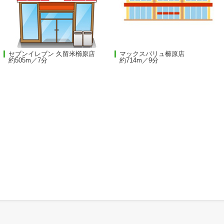
セブンイレブン 久留米櫛原店
マックスバリュ櫛原店
約505m／7分
約714m／9分