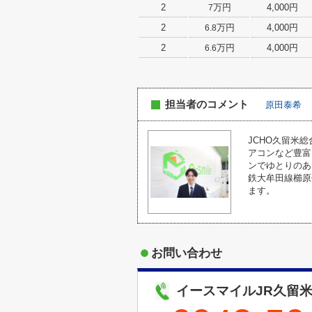
2
万円
4,000円
7
2
万円
4,000円
6.8
2
万円
4,000円
6.6
担当者のコメント
原田泰希
JCHO久留米
アコンなど豊富
ンでゆとりのあ
鉄大牟田線櫛原
ます。
お問い合わせ
イースマイルJR久留