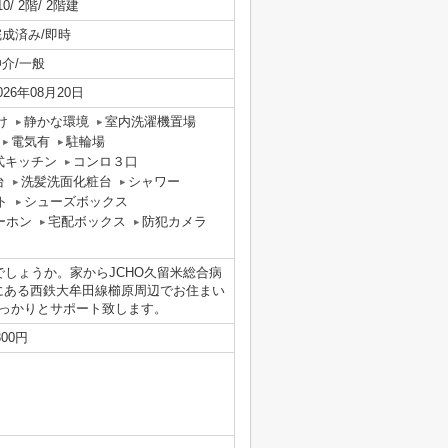
10/ 2階/ 2階建
完成済み/即時
仲介/一般
026年08月20日
け
静かな環境
室内洗濯機置場
電気有
駐輪場
式キッチン
コンロ３口
台
洗髪洗面化粧台
シャワー
ト
シューズボックス
ーホン
宅配ボックス
防犯カメラ
でしょうか。家からJCHO久留米総合病
にある西鉄大牟田線櫛原周辺でお住まい
っかりとサポート致します。
00円