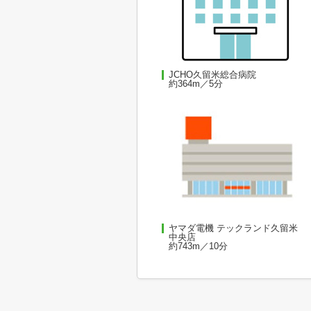
JCHO久留米総合病院
約364m／5分
ヤマダ電機 テックランド久留米
中央店
約743m／10分