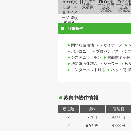
設備条件
閑静な住宅地
デザイナーズ
バルコニー
プロパンガス
公
システムキッチン
対面式キッチ
洗髪洗面化粧台
シャワー
独
インターネット対応
ネット使用
募集中物件情報
所在階
賃料
管理費
2
万円
4,000円
7
2
万円
4,000円
6.9