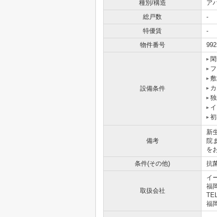
種別/構造
ア
総戸数
-
特優賃
-
物件番号
992
閑
フ
敷
カ
設備条件
独
イ
初
新
備考
院
を
条件(その他)
抗菌
イ
福
取扱会社
TEL
福岡