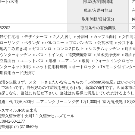
パート/木造
部屋/所在階/階建
2
現況/入居可能日
取引態様/賃貸区分
52202
取引条件の有効期限
2
静な住宅地
デザイナーズ
２人入居可
分割可
カップル向け
女性向
ローリング
ベランダ
バルコニー
プロパンガス
公営水道
公共下水
地内ごみ置き場
ガスコンロ
コンロ２口以上
システムキッチン
対面
ウンターキッチン
バス・トイレ別
追焚機能浴室
温水洗浄便座
洗面
立洗面台
ユニットバス
浴槽
エアコン
暖房
ウォークインクロゼッ
ンターネット対応
ネット使用料無料
オートロック
TVモニタ付インタ
期費用カード決済可
生活を失敗せず、スタートさせたいならこちらの「L-bloom東櫛原」はいかが
まで364mです。自分好みの住環境を整えられる、新築の物件です。久留米市
お探しなら、当社にお任せ下さい。当社はお客様に満足していただけるようし
施工代:1万6,500円 エアコンクリーニング代:1万1,000円 室内清掃費用:8万3
ースマイルJR久留米店
岡県久留米市中央町1-1 久留米ヒルズモール
:0942-50-1177
県知事 (2) 第18562号