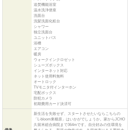
追焚機能浴室
温水洗浄便座
洗面台
洗髪洗面化粧台
シャワー
独立洗面台
ユニットバス
浴槽
エアコン
暖房
ウォークインクロゼット
シューズボックス
インターネット対応
ネット使用料無料
オートロック
TVモニタ付インターホン
宅配ボックス
防犯カメラ
初期費用カード決済可
新生活を失敗せず、スタートさせたいならこちらの
「L-bloom東櫛原」はいかがでしょうか。家からJCHO
久留米総合病院まで364mです。自分好みの住環境を
備考