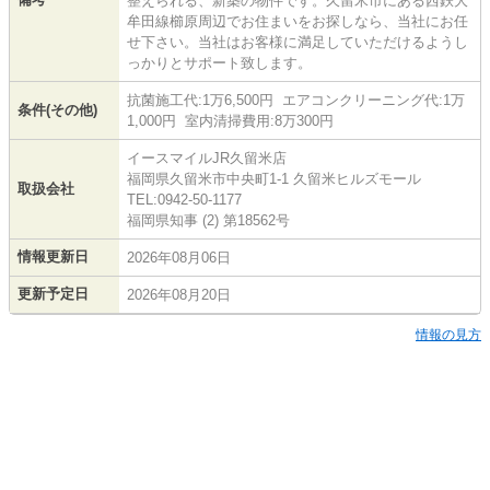
整えられる、新築の物件です。久留米市にある西鉄大
牟田線櫛原周辺でお住まいをお探しなら、当社にお任
せ下さい。当社はお客様に満足していただけるようし
っかりとサポート致します。
抗菌施工代:1万6,500円 エアコンクリーニング代:1万
条件(その他)
1,000円 室内清掃費用:8万300円
イースマイルJR久留米店
福岡県久留米市中央町1-1 久留米ヒルズモール
取扱会社
TEL:0942-50-1177
福岡県知事 (2) 第18562号
情報更新日
2026年08月06日
更新予定日
2026年08月20日
情報の見方