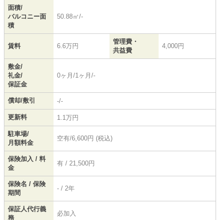
面積/
バルコニー面
50.88㎡/-
積
管理費・
賃料
6.6万円
4,000円
共益費
敷金/
礼金/
0ヶ月/1ヶ月/-
保証金
償却/敷引
-/-
更新料
1.1万円
駐車場/
空有/6,600円 (税込)
月額料金
保険加入 / 料
有 / 21,500円
金
保険名 / 保険
- / 2年
期間
保証人代行義
必加入
務