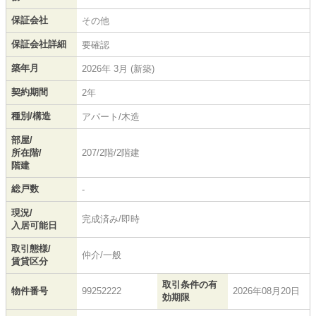
保証会社
その他
保証会社詳細
要確認
築年月
2026年 3月 (新築)
契約期間
2年
種別/構造
アパート/木造
部屋/
所在階/
207/2階/2階建
階建
総戸数
-
現況/
完成済み/即時
入居可能日
取引態様/
仲介/一般
賃貸区分
取引条件の有
物件番号
99252222
2026年08月20日
効期限