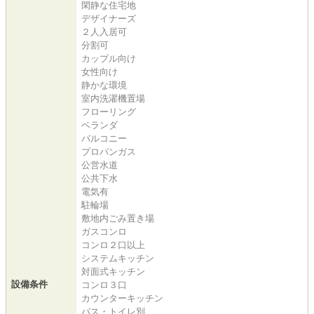
閑静な住宅地
デザイナーズ
２人入居可
分割可
カップル向け
女性向け
静かな環境
室内洗濯機置場
フローリング
ベランダ
バルコニー
プロパンガス
公営水道
公共下水
電気有
駐輪場
敷地内ごみ置き場
ガスコンロ
コンロ２口以上
システムキッチン
対面式キッチン
設備条件
コンロ３口
カウンターキッチン
バス・トイレ別