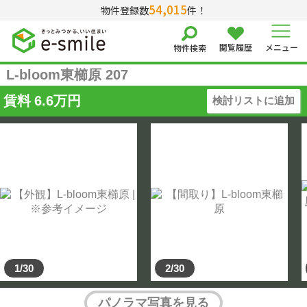
54,015
物件登録数
件！
閲覧履歴
メニュー
物件検索
L-bloom東櫛原 207
賃料
6.6
万円
検討リストに追加
1/30
2/30
パノラマ写真を見る