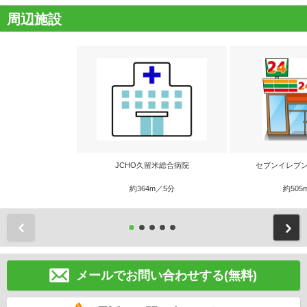
周辺施設
JCHO久留米総合病院
セブンイレブン
約364m／5分
約505
前
メールでお問い合わせする(無料)