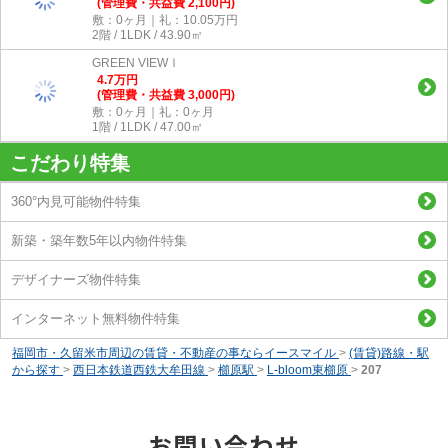
(管理費・共益費 2,100円)
敷：0ヶ月｜礼：10.05万円
2階 / 1LDK / 43.90㎡
GREEN VIEWⅠ
4.7
万
円
(管理費・共益費 3,000円)
敷：0ヶ月｜礼：0ヶ月
1階 / 1LDK / 47.00㎡
こだわり特集
360°内見可能物件特集
新築・築年数5年以内物件特集
デザイナーズ物件特集
インターネット無料物件特集
福岡市・久留米市周辺の賃貸・不動産の事ならイースマイル
>
(賃貸)路線・駅
から探す
>
西日本鉄道西鉄大牟田線
>
櫛原駅
>
L-bloom東櫛原
>
207
お問い合わせ