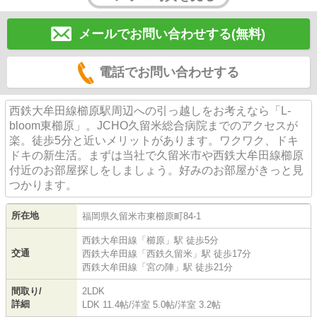
メールでお問い合わせする(無料)
電話でお問い合わせする
西鉄大牟田線櫛原駅周辺への引っ越しをお考えなら「L-
bloom東櫛原」。JCHO久留米総合病院までのアクセスが
楽。徒歩5分と近いメリットがあります。ワクワク、ドキ
ドキの新生活。まずは当社で久留米市や西鉄大牟田線櫛原
付近のお部屋探しをしましょう。好みのお部屋がきっと見
つかります。
所在地
福岡県
久留米市
東櫛原町
84-1
西鉄大牟田線
「
櫛原
」駅 徒歩5分
交通
西鉄大牟田線
「
西鉄久留米
」駅 徒歩17分
西鉄大牟田線
「
宮の陣
」駅 徒歩21分
間取り/
2LDK
詳細
LDK 11.4帖
/
洋室 5.0帖
/
洋室 3.2帖