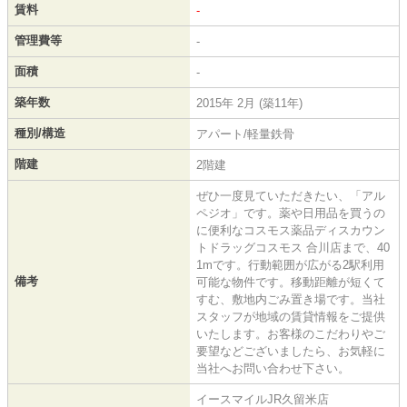
賃料
-
管理費等
-
面積
-
築年数
2015年 2月 (築11年)
種別/構造
アパート/軽量鉄骨
階建
2階建
ぜひ一度見ていただきたい、「アル
ペジオ」です。薬や日用品を買うの
に便利なコスモス薬品ディスカウン
トドラッグコスモス 合川店まで、40
1mです。行動範囲が広がる2駅利用
備考
可能な物件です。移動距離が短くて
すむ、敷地内ごみ置き場です。当社
スタッフが地域の賃貸情報をご提供
いたします。お客様のこだわりやご
要望などございましたら、お気軽に
当社へお問い合わせ下さい。
イースマイルJR久留米店