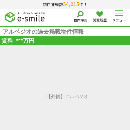
54,015
物件登録数
件！
閲覧履歴
メニュー
物件検索
アルペジオの過去掲載物件情報
賃料
***
万円