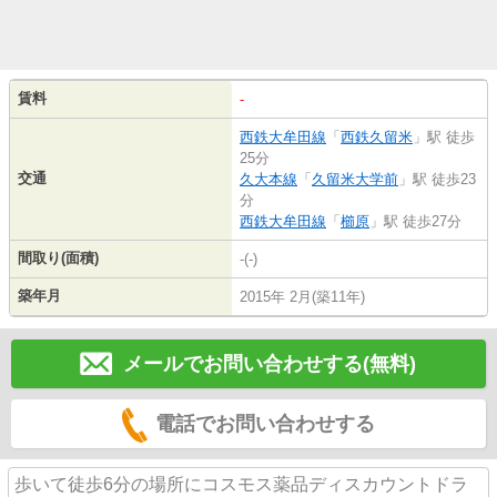
賃料
-
西鉄大牟田線
「
西鉄久留米
」駅 徒歩
25分
交通
久大本線
「
久留米大学前
」駅 徒歩23
分
西鉄大牟田線
「
櫛原
」駅 徒歩27分
間取り(面積)
-(-)
築年月
2015年 2月(築11年)
メールでお問い合わせする(無料)
電話でお問い合わせする
歩いて徒歩6分の場所にコスモス薬品ディスカウントドラ