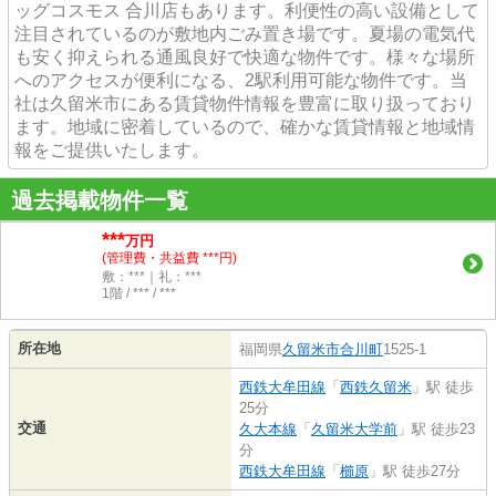
ッグコスモス 合川店もあります。利便性の高い設備として
注目されているのが敷地内ごみ置き場です。夏場の電気代
も安く抑えられる通風良好で快適な物件です。様々な場所
へのアクセスが便利になる、2駅利用可能な物件です。当
社は久留米市にある賃貸物件情報を豊富に取り扱っており
ます。地域に密着しているので、確かな賃貸情報と地域情
報をご提供いたします。
過去掲載物件一覧
***
万円
(管理費・共益費 ***円)
敷：***｜礼：***
1階 / *** / ***
所在地
福岡県
久留米市
合川町
1525-1
西鉄大牟田線
「
西鉄久留米
」駅 徒歩
25分
交通
久大本線
「
久留米大学前
」駅 徒歩23
分
西鉄大牟田線
「
櫛原
」駅 徒歩27分