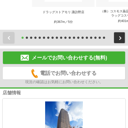
（株）コスモス薬
ドラッグストアモリ 諏訪野店
ラッグコス
約401
約367m／5分
前
メールでお問い合わせする(無料)
電話でお問い合わせする
現況の確認はお気軽にお問い合わせください。
店舗情報