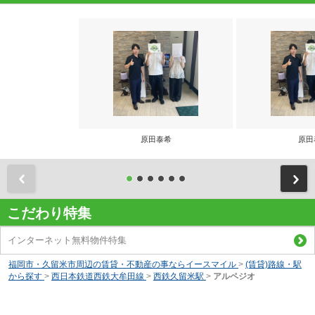
原田泰希
原田
前
こだわり特集
インターネット無料物件特集
福岡市・久留米市周辺の賃貸・不動産の事ならイースマイル
>
(賃貸)路線・駅
から探す
>
西日本鉄道西鉄大牟田線
>
西鉄久留米駅
>
アルペジオ