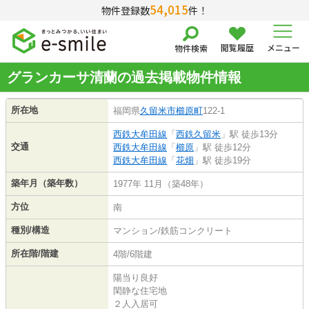
54,015
物件登録数
件！
閲覧履歴
メニュー
物件検索
グランカーサ清蘭の過去掲載物件情報
所在地
福岡県
久留米市
櫛原町
122-1
西鉄大牟田線
「
西鉄久留米
」駅 徒歩13分
交通
西鉄大牟田線
「
櫛原
」駅 徒歩12分
西鉄大牟田線
「
花畑
」駅 徒歩19分
築年月（築年数）
1977年 11月（築48年）
方位
南
種別/構造
マンション/鉄筋コンクリート
所在階/階建
4階/6階建
陽当り良好
閑静な住宅地
２人入居可