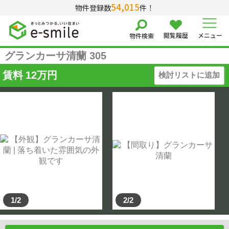
54,015
物件登録数
件！
閲覧履歴
メニュー
物件検索
グランカーサ清蘭 305
賃料
12
万円
検討リストに追加
1/2
2/2