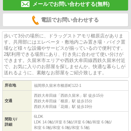
メールでお問い合わせする(無料)
電話でお問い合わせする
歩いて3分の場所に、ドラッグストアモリ櫛原店がありま
す。共用部にはエレベータ・敷地内ごみ置き場・バイク置
場など様々な設備やサービスが揃っているので便利です。
2駅利用できる場所にあり、行き先に合わせて使い分けが
できます。久留米市エリアや西鉄大牟田線西鉄久留米付近
で、お気に入りのお部屋を探しませんか。快適な暮らしが
送れるように、素敵なお部屋をご紹介致します。
所在地
福岡県
久留米市
櫛原町
122-1
西鉄大牟田線
「
西鉄久留米
」駅 徒歩15分
交通
西鉄大牟田線
「
櫛原
」駅 徒歩15分
西鉄大牟田線
「
花畑
」駅 徒歩19分
6LDK
間取り/
LDK 14.0帖
/
洋室 8.5帖
/
洋室 6.0帖
/
和室 6.0帖
/
詳細
和室 6.0帖
/
和室 6.0帖
/
和室 5.5帖