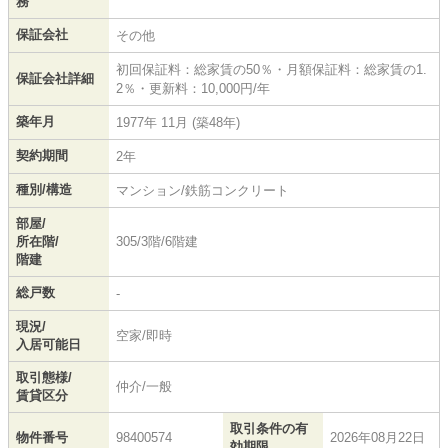
務
保証会社
その他
初回保証料：総家賃の50％・月額保証料：総家賃の1.
保証会社詳細
2％・更新料：10,000円/年
築年月
1977年 11月 (築48年)
契約期間
2年
種別/構造
マンション/鉄筋コンクリート
部屋/
所在階/
305/3階/6階建
階建
総戸数
-
現況/
空家/即時
入居可能日
取引態様/
仲介/一般
賃貸区分
取引条件の有
物件番号
98400574
2026年08月22日
効期限