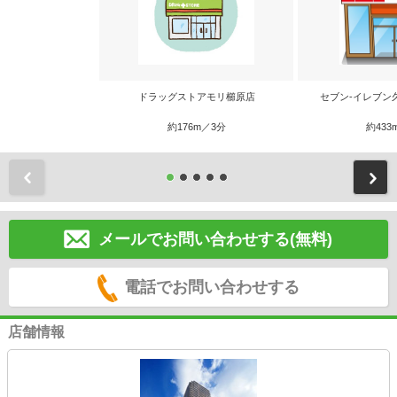
ドラッグストアモリ櫛原店
セブン-イレブン
約176m／3分
約433
前
メールでお問い合わせする(無料)
電話でお問い合わせする
店舗情報