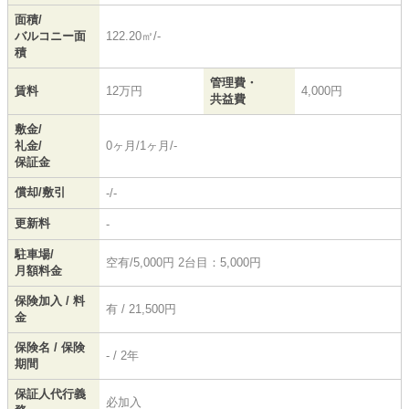
面積/
バルコニー面
122.20㎡/-
積
管理費・
賃料
12万円
4,000円
共益費
敷金/
礼金/
0ヶ月/1ヶ月/-
保証金
償却/敷引
-/-
更新料
-
駐車場/
空有/5,000円 2台目：5,000円
月額料金
保険加入 / 料
有 / 21,500円
金
保険名 / 保険
- / 2年
期間
保証人代行義
必加入