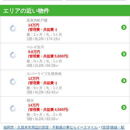
エリアの近い物件
高良内町戸建
14
万
円
(管理費・共益費 -)
敷：1ヶ月｜礼：1ヶ月
1階 / 6LDK / 174.19㎡
ベレオ合川
9.8
万
円
(管理費・共益費 5,000円)
敷：0ヶ月｜礼：1ヶ月
4階 / 2LDK / 66.39㎡
エバーライフ久留米南
12
万
円
(管理費・共益費 -)
敷：0ヶ月｜礼：1ヶ月
3階 / 4LDK / 82.42㎡
積水
14
万
円
(管理費・共益費 4,500円)
敷：0ヶ月｜礼：2ヶ月
3階 / 3LDK / 82.00㎡
福岡市・久留米市周辺の賃貸・不動産の事ならイースマイル
>
(賃貸)路線・駅