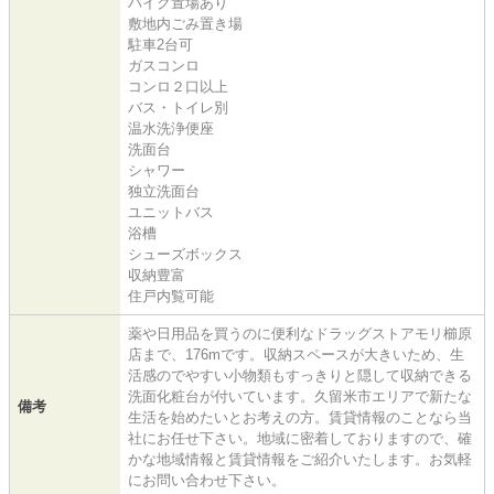
バイク置場あり
敷地内ごみ置き場
駐車2台可
ガスコンロ
コンロ２口以上
バス・トイレ別
温水洗浄便座
洗面台
シャワー
独立洗面台
ユニットバス
浴槽
シューズボックス
収納豊富
住戸内覧可能
薬や日用品を買うのに便利なドラッグストアモリ櫛原
店まで、176mです。収納スペースが大きいため、生
活感のでやすい小物類もすっきりと隠して収納できる
洗面化粧台が付いています。久留米市エリアで新たな
備考
生活を始めたいとお考えの方。賃貸情報のことなら当
社にお任せ下さい。地域に密着しておりますので、確
かな地域情報と賃貸情報をご紹介いたします。お気軽
にお問い合わせ下さい。