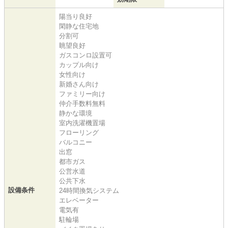
陽当り良好
閑静な住宅地
分割可
眺望良好
ガスコンロ設置可
カップル向け
女性向け
新婚さん向け
ファミリー向け
仲介手数料無料
静かな環境
室内洗濯機置場
フローリング
バルコニー
出窓
都市ガス
公営水道
公共下水
設備条件
24時間換気システム
エレベーター
電気有
駐輪場