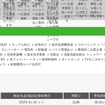
※写真や図と実際の現状と
望良好
カップル向け
女性向け
室内洗濯機置場
フローリング
ベ
エレベーター
電気有
駐輪場
バイク置場あり
敷地内ごみ置き場
別
浴室乾燥機
温水洗浄便座
洗面台
洗髪洗面化粧台
シャワー
BS
光ファイバー
ネット使用料無料
オートロック
TVモニタ付イ
メラ
初期費用カード決済可
敷金/礼金/保証金/償却/敷引
間取り
専有面
0万円/ 0ヶ月/ -/ -/ -
1LDK
39.32㎡