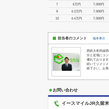
7
万円
7,000円
6
9
万円
7,000円
6.3
10
万円
7,000円
6.4
担当者のコメント
福本孝介
西鉄大牟田線西
分と近場にコン
優れております
続いてジメジメ
絡下さい。お客
お問い合わせ
イースマイルJR久留