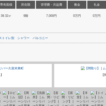
専有面積
所在階
管理費・共益費
敷金
礼金
39.32㎡
9階
7,000円
0万円
0万円
ストイレ別
シャワー
バルコニー
観】
【