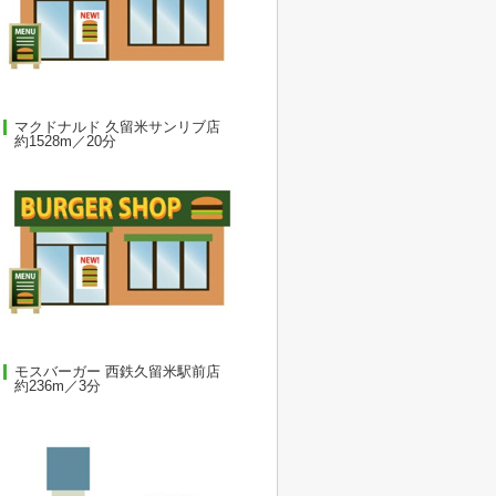
マクドナルド 久留米サンリブ店
約1528m／20分
モスバーガー 西鉄久留米駅前店
約236m／3分