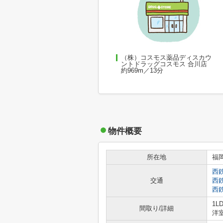
（株）コスモス薬品ディスカウ
ントドラッグコスモス 合川店
約969m／13分
物件概要
所在地
福
西
交通
西
西
1L
間取り/詳細
洋室