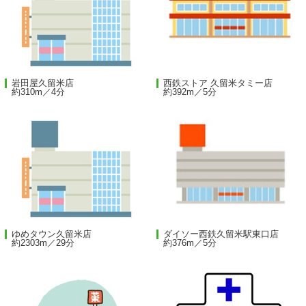
岩田屋久留米店
西鉄ストア 久留米タミー店
約310m／4分
約392m／5分
ゆめタウン久留米店
ダイソー西鉄久留米駅東口店
約2303m／29分
約376m／5分