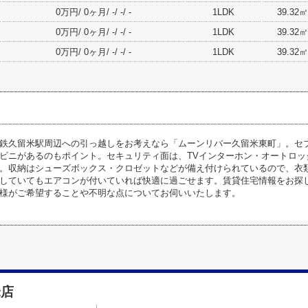
0万円/ 0ヶ月/ -/ -/ -
1LDK
39.32㎡
0万円/ 0ヶ月/ -/ -/ -
1LDK
39.32㎡
0万円/ 0ヶ月/ -/ -/ -
1LDK
39.32㎡
鉄久留米駅周辺への引っ越しをお考えなら「ムーンリバー久留米東町」。セブ
ビニがあるのもポイント。セキュリティ面は、TVインターホン・オートロッ
。収納はシューズボックス・クロゼットなどが備え付けられているので、衣
していてもエアコンが付いていれば快適に過ごせます。賃貸住宅情報をお探
様がご希望することや不明な点についてお伺いいたします。
米店