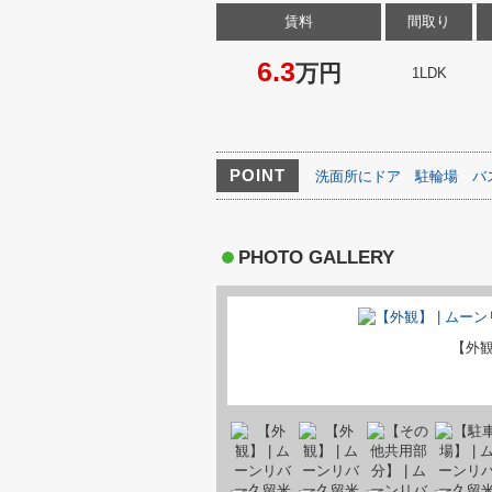
賃料
間取り
6.3
万円
1LDK
POINT
洗面所にドア
駐輪場
バ
PHOTO GALLERY
【外