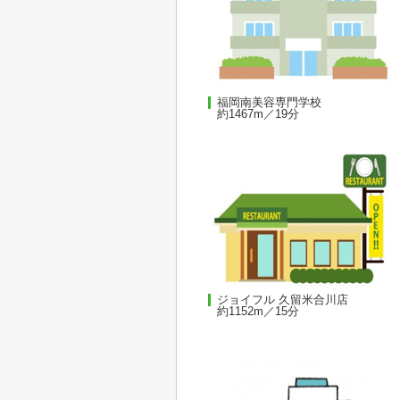
福岡南美容専門学校
約1467m／19分
ジョイフル 久留米合川店
約1152m／15分