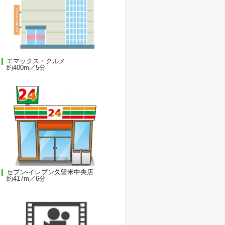
エマックス・クルメ
約400m／5分
セブン-イレブン久留米中央店
約417m／6分