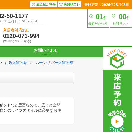
最終更新：2026年08月08日
42-50-1177
01
00
件
件
30 定休日：7/13～7/14
最近見た物件
検討リスト
入居者対応窓口
0120-073-994
(24時間 365日対応)
お問い合わせ
contact
>
西鉄久留米駅
>
ムーンリバー久留米東
ロゼットなど豊富なので、広々と空間
自分のライフスタイルに必要なお住