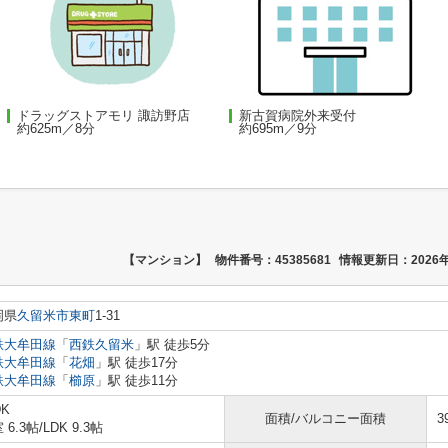
ドラッグストアモリ 諏訪野店
新古賀病院外来受付
約625m／8分
約695m／9分
【マンション】
物件番号：45385681
情報更新日：2026年
岡県
久留米市
東町
1-31
鉄大牟田線
「
西鉄久留米
」駅 徒歩5分
鉄大牟田線
「
花畑
」駅 徒歩17分
鉄大牟田線
「
櫛原
」駅 徒歩11分
DK
面積/バルコニー面積
3
 6.3帖
/
LDK 9.3帖