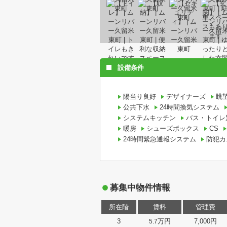
設備条件
陽当り良好
デザイナーズ
眺
公共下水
24時間換気システム
システムキッチン
バス・トイレ
暖房
シューズボックス
CS
24時間緊急通報システム
防犯カ
募集中物件情報
所在階
賃料
管理費
3
万円
7,000円
5.7