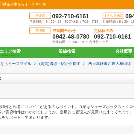
の不動産の事ならイースマイル
092-710-6161
09
博多店
ＪＲ久留米店
営業時間：9：30～18：30 定休日：7/13～7/14
営業時間：9：30～18：
空室問合わせ
定休日のみ
管理部
0942-48-0780
092-710-6161
営業時間：10:00～19:00 定休日：土日
エリア検索
沿線検索
会社概要
area search
line search
company
事ならイースマイル
>
(賃貸)路線・駅から探す
>
西日本鉄道西鉄大牟田線
3
徒歩6分と近場にコンビニがあるのもポイント。収納はシューズボックス・ク
多い賃貸物件はいかがでしょうか。定期的に管理人が見回りに来てくれます。
しをサポートしてまいります。