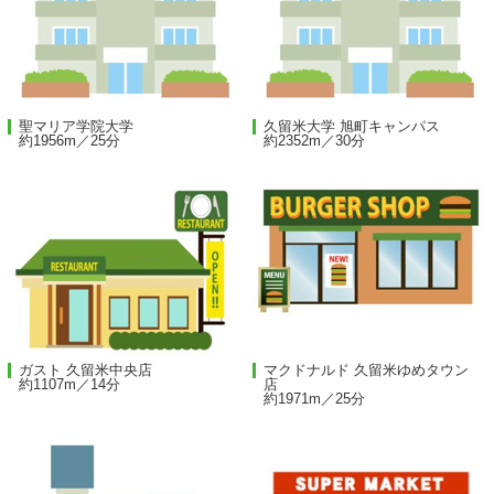
聖マリア学院大学
久留米大学 旭町キャンパス
約1956m／25分
約2352m／30分
ガスト 久留米中央店
マクドナルド 久留米ゆめタウン
約1107m／14分
店
約1971m／25分