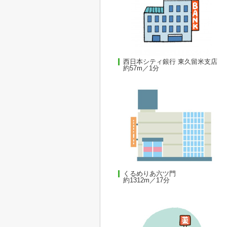
西日本シティ銀行 東久留米支店
約57m／1分
くるめりあ六ツ門
約1312m／17分