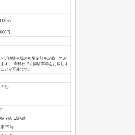
0.09㎡/-
,000円
-
無/- 近隣駐車場の相場金額を記載してお
ります。 ※弊社で近隣駐車場をお探しす
ることが可能です。
-
その他
年
06/ 7階/ 15階建
空家/即時