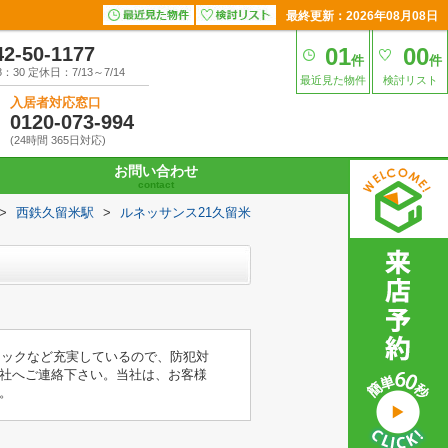
最終更新：2026年08月08日
42-50-1177
01
00
件
件
30 定休日：7/13～7/14
最近見た物件
検討リスト
入居者対応窓口
0120-073-994
(24時間 365日対応)
お問い合わせ
contact
>
西鉄久留米駅
>
ルネッサンス21久留米
ロックなど充実しているので、防犯対
社へご連絡下さい。当社は、お客様
。