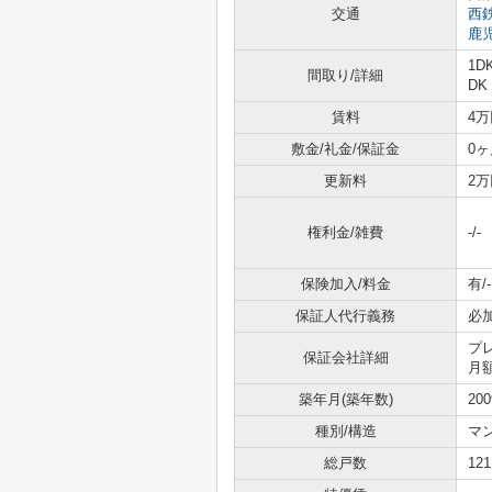
交通
西
鹿
1D
間取り/詳細
DK
賃料
4万
敷金/礼金/保証金
0ヶ
更新料
2万
権利金/雑費
-/-
保険加入/料金
有/-
保証人代行義務
必
プ
保証会社詳細
月額
築年月(築年数)
20
種別/構造
マ
総戸数
12