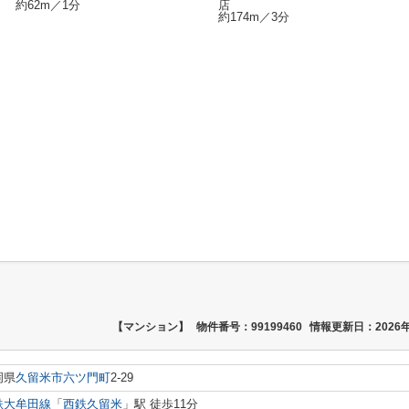
約62m／1分
店
約174m／3分
【マンション】
物件番号：99199460
情報更新日：2026年
岡県
久留米市
六ツ門町
2-29
鉄大牟田線
「
西鉄久留米
」駅 徒歩11分