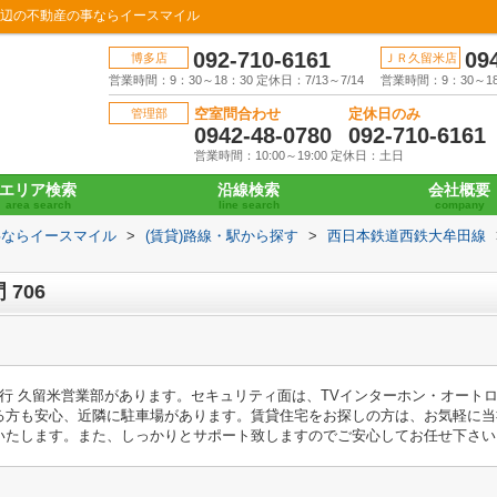
周辺の不動産の事ならイースマイル
092-710-6161
09
博多店
ＪＲ久留米店
営業時間：9：30～18：30 定休日：7/13～7/14
営業時間：9：30～18：
空室問合わせ
定休日のみ
管理部
0942-48-0780
092-710-6161
営業時間：10:00～19:00 定休日：土日
エリア検索
沿線検索
会社概要
area search
line search
company
事ならイースマイル
>
(賃貸)路線・駅から探す
>
西日本鉄道西鉄大牟田線
706
行 久留米営業部があります。セキュリティ面は、TVインターホン・オート
る方も安心、近隣に駐車場があります。賃貸住宅をお探しの方は、お気軽に当
いたします。また、しっかりとサポート致しますのでご安心してお任せ下さい