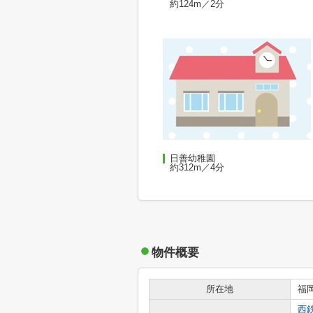
約124m／2分
日善幼稚園
約312m／4分
物件概要
所在地
福
西