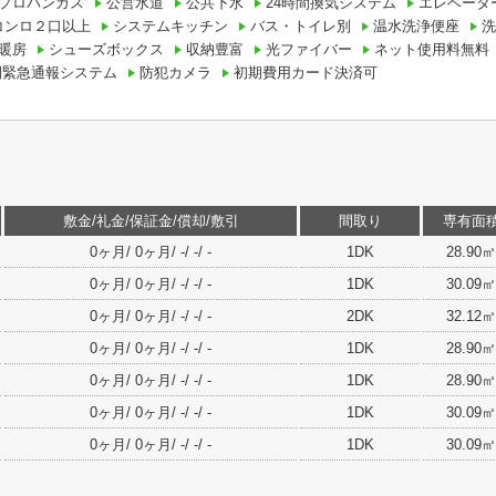
プロパンガス
公営水道
公共下水
24時間換気システム
エレベータ
コンロ２口以上
システムキッチン
バス・トイレ別
温水洗浄便座
洗
暖房
シューズボックス
収納豊富
光ファイバー
ネット使用料無料
間緊急通報システム
防犯カメラ
初期費用カード決済可
敷金/礼金/保証金/償却/敷引
間取り
専有面
0ヶ月/ 0ヶ月/ -/ -/ -
1DK
28.90㎡
0ヶ月/ 0ヶ月/ -/ -/ -
1DK
30.09㎡
0ヶ月/ 0ヶ月/ -/ -/ -
2DK
32.12㎡
0ヶ月/ 0ヶ月/ -/ -/ -
1DK
28.90㎡
0ヶ月/ 0ヶ月/ -/ -/ -
1DK
28.90㎡
0ヶ月/ 0ヶ月/ -/ -/ -
1DK
30.09㎡
0ヶ月/ 0ヶ月/ -/ -/ -
1DK
30.09㎡