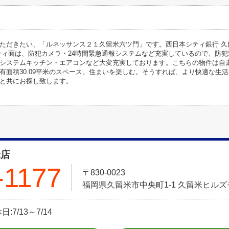
ただきたい、「ルネッサンス２１久留米六ツ門」です。西日本シティ銀行 久
ティ面は、防犯カメラ・24時間緊急通報システムなど充実しているので、防
システムキッチン・エアコンなど大変充実しております。こちらの物件は自
有面積30.09平米のスペース。住まいを楽しむ。そうすれば、より快適な生
と共にお探し致します。
米店
-1177
〒830-0023
福岡県久留米市中央町1-1 久留米ヒル
:7/13～7/14