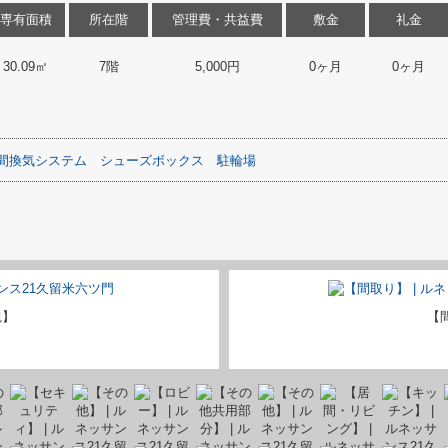
専有面積
所在階
管理費・共益費
敷金
礼金
30.09㎡
7階
5,000円
0ヶ月
0ヶ月
時間換気システム
シューズボックス
駐輪場
観】
【