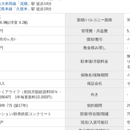
鉄大牟田線
「
花畑
」駅 徒歩14分
児島本線
「
久留米
」駅 徒歩18分
K
面積/バルコニー面積
3
 6.9帖
/
洋室 4.2帖
円
管理費・共益費
5
月/0ヶ月/-
償却/敷引
-/
円
敷金積み増し
-
駐車場/月額料金
保険名/保険期間
-/
加入
保証会社
レミアライフ（初回月額総賃料50％・
向き
-
864円 1年毎更新料10,000円）
09年 7月 (築17年)
契約期間
2
ンション/鉄骨鉄筋コンクリート
部屋/所在階/階建
7
1戸
現況/入居可能日