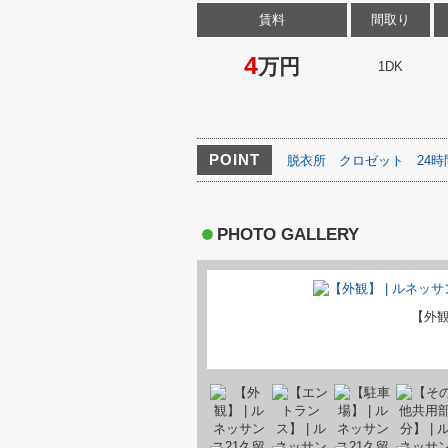
賃料
間取り
4
万円
1DK
POINT
脱衣所
クロゼット
24
PHOTO GALLERY
【外