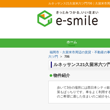
ルネッサンス21久留米六ツ門706｜久留米市
ホーム
home
福岡市・久留米市周辺の賃貸・不動産の
六ツ門
>
706
ルネッサンス21久留米六ツ門 
物件紹介
歩いて3分の場所には西日本シティ銀
策もばっちりです。車をよく利用す
のご希望に適した住まいのご紹介を