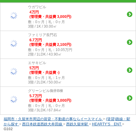
ウガワビル
4
万
円
(管理費・共益費 3,000円)
敷：0ヶ月｜礼：0ヶ月
3階 / 1K / 30.00㎡
ファミリア長門石
6.7
万
円
(管理費・共益費 2,100円)
敷：0ヶ月｜礼：10.05万円
2階 / 1LDK / 43.90㎡
エサキビル
5
万
円
(管理費・共益費 -)
敷：0ヶ月｜礼：1ヶ月
3階 / 2LDK / 50.00㎡
グリーンビル御井B棟
5.7
万
円
(管理費・共益費 3,000円)
敷：0ヶ月｜礼：0ヶ月
3階 / 3LDK / 67.84㎡
福岡市・久留米市周辺の賃貸・不動産の事ならイースマイル
>
(賃貸)路線・駅
から探す
>
西日本鉄道西鉄大牟田線
>
西鉄久留米駅
>
HEARTY’S ENT
>
G102