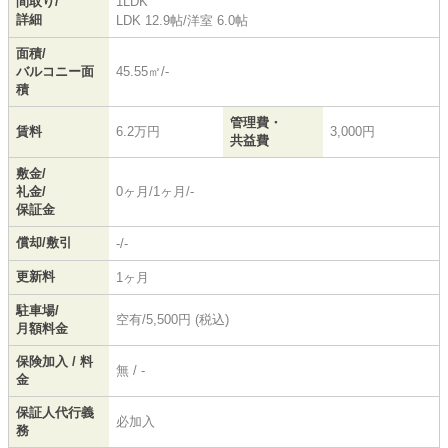
間取り/
1LDK
詳細
LDK 12.9帖
/
洋室 6.0帖
面積/
バルコニー面
45.55㎡/-
積
管理費・
賃料
6.2万円
3,000円
共益費
敷金/
礼金/
0ヶ月/1ヶ月/-
保証金
償却/敷引
-/-
更新料
1ヶ月
駐車場/
空有/5,500円 (税込)
月額料金
保険加入 / 料
無 / -
金
保証人代行義
必加入
務