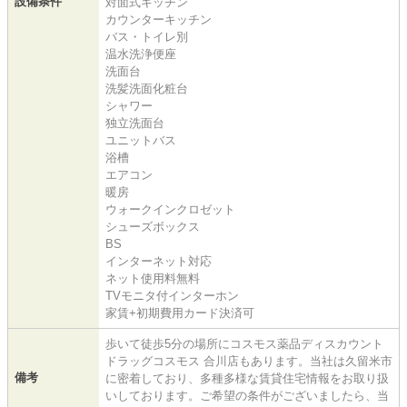
設備条件
対面式キッチン
カウンターキッチン
バス・トイレ別
温水洗浄便座
洗面台
洗髪洗面化粧台
シャワー
独立洗面台
ユニットバス
浴槽
エアコン
暖房
ウォークインクロゼット
シューズボックス
BS
インターネット対応
ネット使用料無料
TVモニタ付インターホン
家賃+初期費用カード決済可
歩いて徒歩5分の場所にコスモス薬品ディスカウント
ドラッグコスモス 合川店もあります。当社は久留米市
備考
に密着しており、多種多様な賃貸住宅情報をお取り扱
いしております。ご希望の条件がございましたら、当