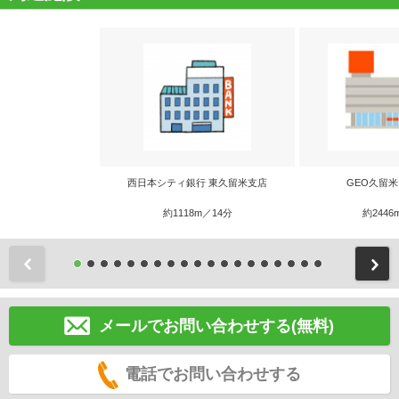
西日本シティ銀行 東久留米支店
GEO久留
約1118m／14分
約2446
前
メールでお問い合わせする(無料)
電話でお問い合わせする