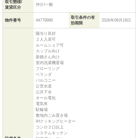
取引態様/
仲介/一般
賃貸区分
取引条件の有
物件番号
44779995
2026年08月18日
効期限
陽当り良好
２人入居可
ルームシェア可
カップル向け
新婚さん向け
室内洗濯機置場
フローリング
ベランダ
バルコニー
公営水道
公共下水
オール電化
電気有
駐輪場
敷地内ごみ置き場
IHクッキングヒーター
コンロ２口以上
システムキッチン