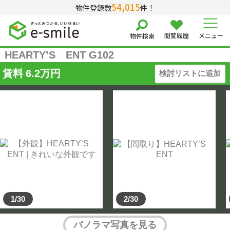
54,015
物件登録数
件！
閲覧履歴
メニュー
物件検索
HEARTY’S ENT G102
賃料
6.2
万円
検討リストに追加
1/30
2/30
パノラマ写真を見る