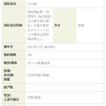
保証会社
その他
初回保証料：35,
000円（毎月家賃
が口座引落の場
保証会社詳細
向き
合）※毎月家賃
南東
がクレジット払
いの場合は初回
保証料なし
築年月
2011年 2月 (築15年)
契約期間
2年
種別/構造
タウン/軽量鉄骨
部屋/
所在階/
G102/1階/2階建
階建
総戸数
-
現況/
空家/相談
入居可能日