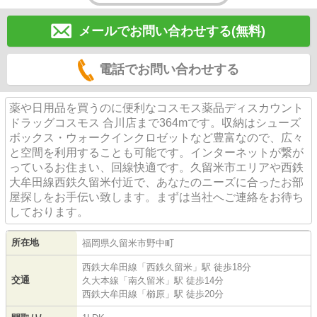
メールでお問い合わせする(無料)
電話でお問い合わせする
薬や日用品を買うのに便利なコスモス薬品ディスカウント
ドラッグコスモス 合川店まで364mです。収納はシューズ
ボックス・ウォークインクロゼットなど豊富なので、広々
と空間を利用することも可能です。インターネットが繋が
っているお住まい、回線快適です。久留米市エリアや西鉄
大牟田線西鉄久留米付近で、あなたのニーズに合ったお部
屋探しをお手伝い致します。まずは当社へご連絡をお待ち
しております。
所在地
福岡県
久留米市
野中町
西鉄大牟田線
「
西鉄久留米
」駅 徒歩18分
交通
久大本線
「
南久留米
」駅 徒歩14分
西鉄大牟田線
「
櫛原
」駅 徒歩20分