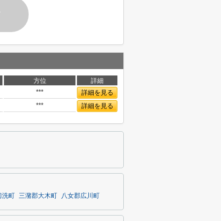
す
方位
詳細
***
詳細を見る
***
詳細を見る
刀洗町
三潴郡大木町
八女郡広川町