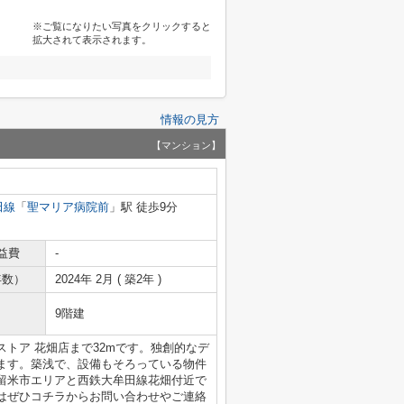
※ご覧になりたい写真をクリックすると
拡大されて表示されます。
情報の見方
【マンション】
田線
「
聖マリア病院前
」駅 徒歩9分
益費
-
年数）
2024年 2月 ( 築2年 )
9階建
トア 花畑店まで32mです。独創的なデ
ます。築浅で、設備もそろっている物件
留米市エリアと西鉄大牟田線花畑付近で
はぜひコチラからお問い合わせやご連絡