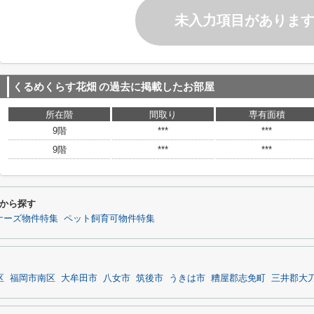
未入力項目がありま
くるめくらす花畑
の過去に掲載したお部屋
所在階
間取り
専有面積
9階
***
***
9階
***
***
から探す
ナーズ物件特集
ペット飼育可物件特集
区
福岡市南区
大牟田市
八女市
筑後市
うきは市
糟屋郡志免町
三井郡大