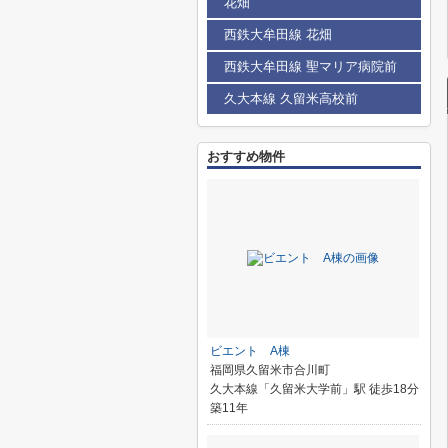
花畑
西鉄大牟田線 花畑
西鉄大牟田線 聖マリア病院前
久大本線 久留米高校前
おすすめ物件
ビエント A棟
福岡県久留米市合川町
久大本線「久留米大学前」駅 徒歩18分
築11年