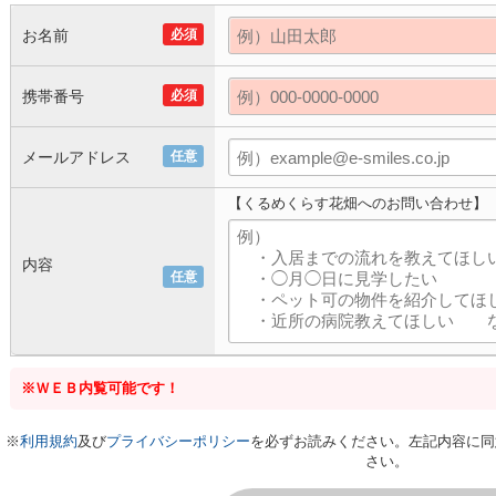
お名前
必須
携帯番号
必須
メールアドレス
任意
【くるめくらす花畑へのお問い合わせ】
内容
任意
※ＷＥＢ内覧可能です！
※
利用規約
及び
プライバシーポリシー
を必ずお読みください。左記内容に同
さい。