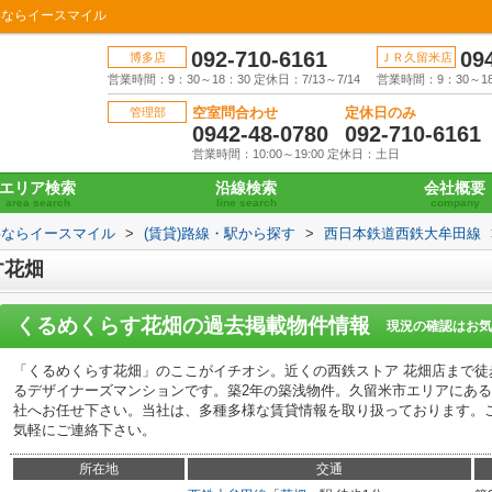
事ならイースマイル
092-710-6161
09
博多店
ＪＲ久留米店
営業時間：9：30～18：30 定休日：7/13～7/14
営業時間：9：30～18：
空室問合わせ
定休日のみ
管理部
0942-48-0780
092-710-6161
営業時間：10:00～19:00 定休日：土日
エリア検索
沿線検索
会社概要
area search
line search
company
事ならイースマイル
>
(賃貸)路線・駅から探す
>
西日本鉄道西鉄大牟田線
す花畑
くるめくらす花畑
の過去掲載物件情報
現況の確認はお気
「くるめくらす花畑」のここがイチオシ。近くの西鉄ストア 花畑店まで徒
るデザイナーズマンションです。築2年の築浅物件。久留米市エリアにあ
社へお任せ下さい。当社は、多種多様な賃貸情報を取り扱っております。
気軽にご連絡下さい。
所在地
交通