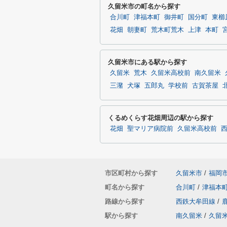
久留米市の町名から探す
合川町
津福本町
御井町
国分町
東櫛
花畑
朝妻町
荒木町荒木
上津
本町
久留米市にある駅から探す
久留米
荒木
久留米高校前
南久留米
三潴
犬塚
五郎丸
学校前
古賀茶屋
くるめくらす花畑周辺の駅から探す
花畑
聖マリア病院前
久留米高校前
市区町村から探す
久留米市
/
福岡
町名から探す
合川町
/
津福本
路線から探す
西鉄大牟田線
/
駅から探す
南久留米
/
久留