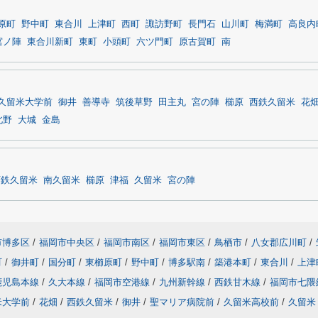
原町
野中町
東合川
上津町
西町
諏訪野町
長門石
山川町
梅満町
高良内
宮ノ陣
東合川新町
東町
小頭町
六ツ門町
原古賀町
南
久留米大学前
御井
善導寺
筑後草野
田主丸
宮の陣
櫛原
西鉄久留米
花
北野
大城
金島
西鉄久留米
南久留米
櫛原
津福
久留米
宮の陣
市博多区
/
福岡市中央区
/
福岡市南区
/
福岡市東区
/
鳥栖市
/
八女郡広川町
/
町
/
御井町
/
国分町
/
東櫛原町
/
野中町
/
博多駅南
/
築港本町
/
東合川
/
上津
鹿児島本線
/
久大本線
/
福岡市空港線
/
九州新幹線
/
西鉄甘木線
/
福岡市七隈
米大学前
/
花畑
/
西鉄久留米
/
御井
/
聖マリア病院前
/
久留米高校前
/
久留米