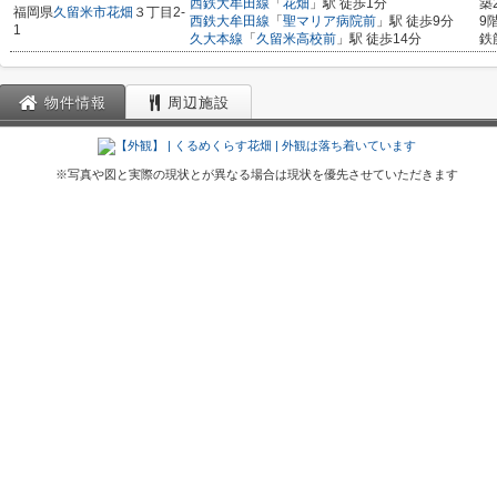
西鉄大牟田線
「
花畑
」駅 徒歩1分
築
福岡県
久留米市
花畑
３丁目2-
西鉄大牟田線
「
聖マリア病院前
」駅 徒歩9分
9
1
久大本線
「
久留米高校前
」駅 徒歩14分
鉄
物件情報
周辺施設
※写真や図と実際の現状とが異なる場合は現状を優先させていただきます