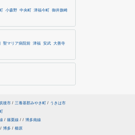
町
小森野
中央町
津福今町
御井旗崎
畑
聖マリア病院前
津福
安武
大善寺
筑後市
/
三養基郡みやき町
/
うきは市
町
線
/
篠栗線
/
/
博多南線
/
博多
/
櫛原