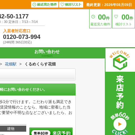
最終更新：2026年08月09日
42-50-1177
00
00
件
件
30 定休日：7/13～7/14
最近見た物件
検討リスト
入居者対応窓口
0120-073-994
(24時間 365日対応)
お問い合わせ
contact
>
花畑駅
>
くるめくらす花畑
軽にお問い合わせください。
歩1分で行けます。こだわり派も満足でき
る賃貸情報のことなら、地域に密着した当
ご要望や不明な点などございましたら、お
建物