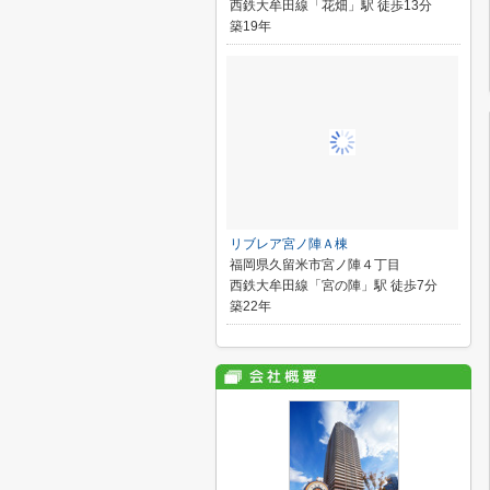
西鉄大牟田線「花畑」駅 徒歩13分
築19年
リブレア宮ノ陣Ａ棟
福岡県久留米市宮ノ陣４丁目
西鉄大牟田線「宮の陣」駅 徒歩7分
築22年