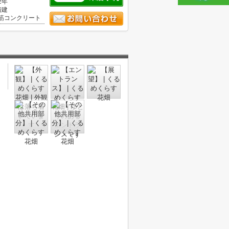
2年
階建
筋コンクリート