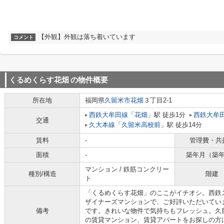
【外観】外観は落ち着いています
コメント
くるめくらす花畑
の物件概要
所在地
福岡県
久留米市
花畑
３丁目2-1
西鉄大牟田線
「
花畑
」駅 徒歩1分
西鉄大牟
交通
久大本線
「
久留米高校前
」駅 徒歩14分
賃料
-
管理費・共
面積
-
築年月（築
マンション / 鉄筋コンクリー
種別/構造
階建
ト
「くるめくらす花畑」のここがイチオシ。西鉄ス
ザイナーズマンションで、ご好評いただいてい
備考
です。きれいな物件で気持ちもフレッシュ。久
の賃貸マンション、賃貸アパートをお探しの方