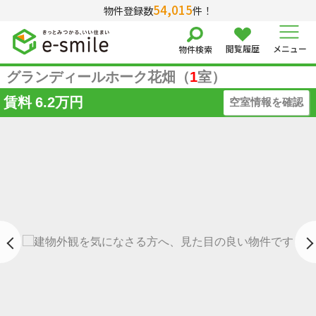
54,015
物件登録数
件！
閲覧履歴
メニュー
物件検索
グランディールホーク花畑（
1
室）
賃料
6.2万円
空室情報を確認