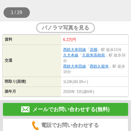
1 / 29
パノラマ写真を見る
賃料
6.2万円
西鉄大牟田線
「
花畑
」駅 徒歩11分
久大本線
「
久留米高校前
」駅 徒歩16
交通
分
西鉄大牟田線
「
西鉄久留米
」駅 徒歩
15分
間取り(面積)
1LDK(40.00㎡)
築年月
2020年 3月(築6年)
メールでお問い合わせする(無料)
電話でお問い合わせする