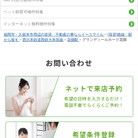
ペット飼育可物件特集
インターネット無料物件特集
福岡市・久留米市周辺の賃貸・不動産の事ならイースマイル
>
(賃貸)路線・駅
から探す
>
西日本鉄道西鉄大牟田線
>
花畑駅
>
グランディールホーク花畑
お問い合わせ
ネットで来店予約
希望の日時を入力するだけ！
電話不要でらくらくご予約！
希望条件登録