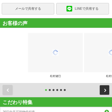
メールで共有する
LINEで共有する
お客様の声
松村健巳
松村
前
こだわり特集
360°内見可能物件特集