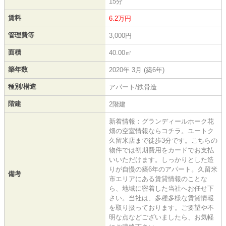
15分
賃料
6.2万円
管理費等
3,000円
面積
40.00㎡
築年数
2020年 3月 (築6年)
種別/構造
アパート/鉄骨造
階建
2階建
新着情報：グランディールホーク花
畑の空室情報ならコチラ。ユートク
久留米店まで徒歩3分です。こちらの
物件では初期費用をカードでお支払
いいただけます。しっかりとした造
りが自慢の築6年のアパート。久留米
備考
市エリアにある賃貸情報のことな
ら、地域に密着した当社へお任せ下
さい。当社は、多種多様な賃貸情報
を取り扱っております。ご要望や不
明な点などございましたら、お気軽