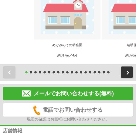
めぐみのその幼稚園
晴明
約317m／4分
約370
前
メールでお問い合わせする(無料)
電話でお問い合わせする
現況の確認はお気軽にお問い合わせください。
店舗情報