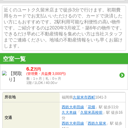
近くのユートク久留米店まで徒歩3分で行けます。初期費
用をカードでお支払いいただけるので、カードで決済した
い方にもおすすめです。2駅利用可能な利便性の高い物件
です。ご紹介するのは2020年3月竣工・築6年の物件です。
できるだけ早めに不動産情報を集めたい方は当社スタッフ
までご連絡ください。地域の不動産情報をいち早くお届け
します。
空室一覧
6.2
万
円
(管理費・共益費 3,000円)
敷：1ヶ月｜礼：0ヶ月
1階 / 1LDK / 40.00㎡
所在地
福岡県
久留米市
西町
1041-3
西鉄大牟田線
「
花畑
」駅 徒歩11分
久大本線
「
久留米高校前
」駅 徒歩16
交通
分
西鉄大牟田線
「
西鉄久留米
」駅 徒歩