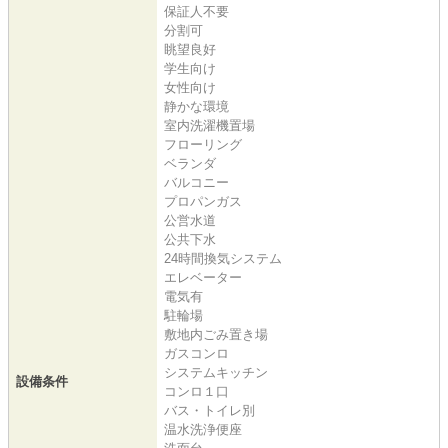
保証人不要
分割可
眺望良好
学生向け
女性向け
静かな環境
室内洗濯機置場
フローリング
ベランダ
バルコニー
プロパンガス
公営水道
公共下水
24時間換気システム
エレベーター
電気有
駐輪場
敷地内ごみ置き場
ガスコンロ
システムキッチン
設備条件
コンロ１口
バス・トイレ別
温水洗浄便座