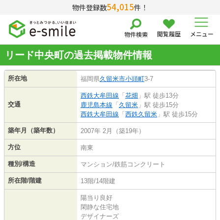
54,015
物件登録数
件！
閲覧履歴
メニュー
物件検索
リード中央町の過去掲載物件情報
所在地
福岡県
久留米市
小頭町
3-7
西鉄大牟田線
「
花畑
」駅 徒歩13分
交通
鹿児島本線
「
久留米
」駅 徒歩15分
西鉄大牟田線
「
西鉄久留米
」駅 徒歩15分
築年月（築年数）
2007年 2月（築19年）
方位
南東
種別/構造
マンション/鉄筋コンクリート
所在階/階建
13階/14階建
陽当り良好
閑静な住宅地
デザイナーズ