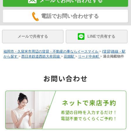
メールでお問い合わせする
電話でお問い合わせする
メールで共有する
LINEで共有する
福岡市・久留米市周辺の賃貸・不動産の事ならイースマイル
>
(賃貸)路線・駅
から探す
>
西日本鉄道西鉄大牟田線
>
花畑駅
>
リード中央町
>
過去掲載物件
お問い合わせ
ネットで来店予約
希望の日時を入力するだけ！
電話不要でらくらくご予約！