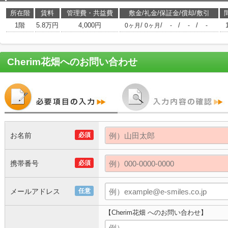
所在階
賃料
管理費・共益費
敷金/礼金/保証金/償却/敷引
1階
5.8万円
4,000円
/
/
/
/
0ヶ月
0ヶ月
-
-
-
Cherim花畑
へのお問い合わせ
お名前
必須
携帯番号
必須
メールアドレス
任意
【Cherim花畑 へのお問い合わせ】