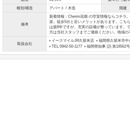
種別/構造
アパート / 木造
階建
新着情報：Cherim花畑 の空室情報ならコチ
楽。徒歩5分と近いメリットがあります。こち
備考
は築8年ですが、充実の設備が整っています。
方は当社スタッフまでご連絡ください。地域の
イースマイルJR久留米店
福岡県久留米市中央
取扱会社
TEL:0942-50-1177
福岡県知事 (2) 第18562号