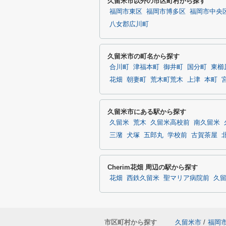
久留米市以外の市区町村から探す
福岡市東区
福岡市博多区
福岡市中央
八女郡広川町
久留米市の町名から探す
合川町
津福本町
御井町
国分町
東櫛
花畑
朝妻町
荒木町荒木
上津
本町
久留米市にある駅から探す
久留米
荒木
久留米高校前
南久留米
三潴
犬塚
五郎丸
学校前
古賀茶屋
Cherim花畑 周辺の駅から探す
花畑
西鉄久留米
聖マリア病院前
久
市区町村から探す
久留米市
/
福岡