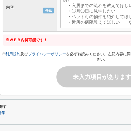
内容
任意
※ＷＥＢ内覧可能です！
※
利用規約
及び
プライバシーポリシー
を必ずお読みください。左記内容に同
さい。
未入力項目がありま
探す
特集