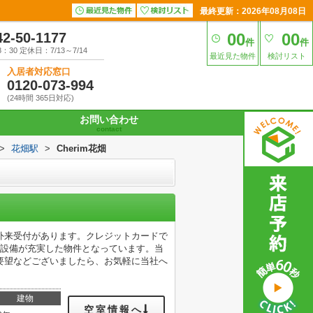
最終更新：2026年08月08日
42-50-1177
00
00
件
件
30 定休日：7/13～7/14
最近見た物件
検討リスト
入居者対応窓口
0120-073-994
(24時間 365日対応)
お問い合わせ
contact
>
花畑駅
>
Cherim花畑
院外来受付があります。クレジットカードで
の設備が充実した物件となっています。当
要望などございましたら、お気軽に当社へ
建物
空室情報へ