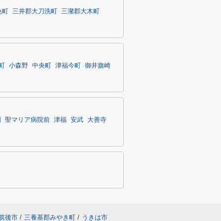
免町
三井郡大刀洗町
三潴郡大木町
町
小森野
中央町
津福今町
御井旗崎
畑
聖マリア病院前
津福
安武
大善寺
筑後市
/
三養基郡みやき町
/
うきは市