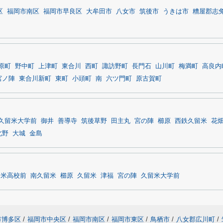
区
福岡市南区
福岡市早良区
大牟田市
八女市
筑後市
うきは市
糟屋郡志
原町
野中町
上津町
東合川
西町
諏訪野町
長門石
山川町
梅満町
高良内
宮ノ陣
東合川新町
東町
小頭町
南
六ツ門町
原古賀町
久留米大学前
御井
善導寺
筑後草野
田主丸
宮の陣
櫛原
西鉄久留米
花
北野
大城
金島
留米高校前
南久留米
櫛原
久留米
津福
宮の陣
久留米大学前
市博多区
/
福岡市中央区
/
福岡市南区
/
福岡市東区
/
鳥栖市
/
八女郡広川町
/