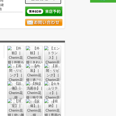
8年
階建
造