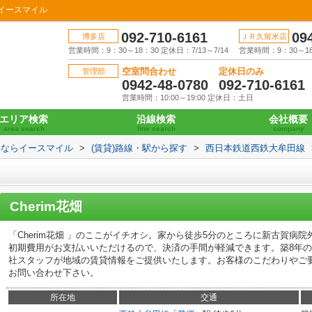
らイースマイル
092-710-6161
09
博多店
ＪＲ久留米店
営業時間：9：30～18：30 定休日：7/13～7/14
営業時間：9：30～18：
空室問合わせ
定休日のみ
管理部
0942-48-0780
092-710-6161
営業時間：10:00～19:00 定休日：土日
エリア検索
沿線検索
会社概要
area search
line search
company
事ならイースマイル
>
(賃貸)路線・駅から探す
>
西日本鉄道西鉄大牟田線
Cherim花畑
「Cherim花畑 」のここがイチオシ。家から徒歩5分のところに新古賀病
初期費用がお支払いいただけるので、決済の手間が軽減できます。築8年
社スタッフが地域の賃貸情報をご提供いたします。お客様のこだわりやご
お問い合わせ下さい。
所在地
交通