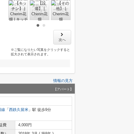
次へ
※ご覧になりたい写真をクリックすると
拡大されて表示されます。
情報の見方
【アパート】
田線
「
西鉄久留米
」駅 徒歩9分
益費
4,000円
年数）
2018年 3月 ( 築8年 )