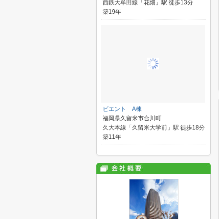
西鉄大牟田線「花畑」駅 徒歩13分
築19年
ビエント A棟
福岡県久留米市合川町
久大本線「久留米大学前」駅 徒歩18分
築11年