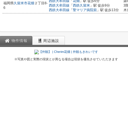
西鉄大牟田線
「
花畑
」駅 徒歩6分
築
福岡県
久留米市
花畑
２丁目8-
西鉄大牟田線
「
西鉄久留米
」駅 徒歩9分
3
6
西鉄大牟田線
「
聖マリア病院前
」駅 徒歩13分
木
物件情報
周辺施設
※写真や図と実際の現状とが異なる場合は現状を優先させていただきます