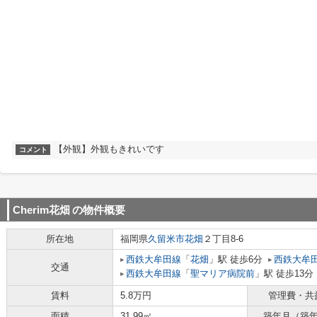
【外観】外観もきれいです
コメント
Cherim花畑
の物件概要
所在地
福岡県
久留米市
花畑
２丁目8-6
西鉄大牟田線
「
花畑
」駅 徒歩6分
西鉄大牟
交通
西鉄大牟田線
「
聖マリア病院前
」駅 徒歩13分
賃料
5.8万円
管理費・共
面積
31.99㎡
築年月（築