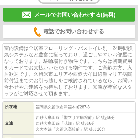
メールでお問い合わせする(無料)
電話でお問い合わせする
室内設備は全居室フローリング・バストイレ別・24時間換
気システムなど豊富に揃っており、過ごしやすいお部屋に
なっております。駐輪場付き物件です。こちらは初期費用
をカードでお支払いいただける物件です。ご高齢の方、入
居歓迎です。久留米市エリアや西鉄大牟田線聖マリア病院
前付近までのお引っ越しをご検討されているなら、お問い
合わせやご連絡をお待ちしております。知識が豊富なスタ
ッフがご対応させて頂きます。
所在地
福岡県
久留米市
津福本町
287-3
西鉄大牟田線
「
聖マリア病院前
」駅 徒歩6分
交通
西鉄大牟田線
「
花畑
」駅 徒歩6分
久大本線
「
久留米高校前
」駅 徒歩16分