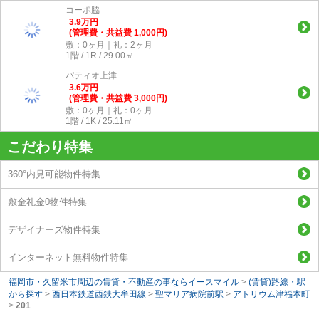
コーポ脇
3.9
万
円
(管理費・共益費 1,000円)
敷：0ヶ月｜礼：2ヶ月
1階 / 1R / 29.00㎡
パティオ上津
3.6
万
円
(管理費・共益費 3,000円)
敷：0ヶ月｜礼：0ヶ月
1階 / 1K / 25.11㎡
こだわり特集
360°内見可能物件特集
敷金礼金0物件特集
デザイナーズ物件特集
インターネット無料物件特集
福岡市・久留米市周辺の賃貸・不動産の事ならイースマイル
>
(賃貸)路線・駅
から探す
>
西日本鉄道西鉄大牟田線
>
聖マリア病院前駅
>
アトリウム津福本町
>
201