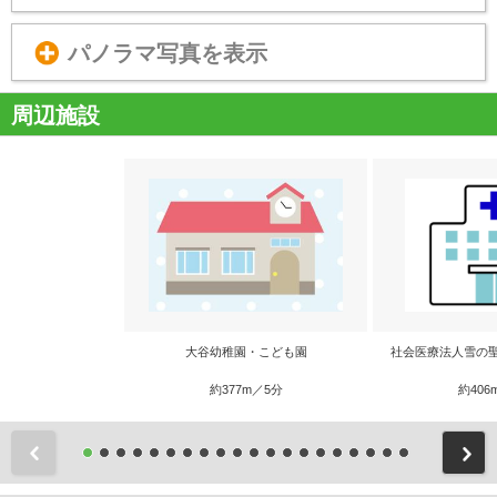
パノラマ写真を表示
周辺施設
大谷幼稚園・こども園
社会医療法人雪の
約377m／5分
約406
前