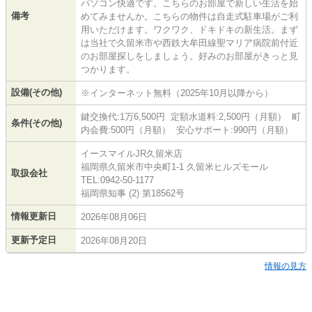
パソコン快適です。こちらのお部屋で新しい生活を始
備考
めてみませんか。こちらの物件は自走式駐車場がご利
用いただけます。ワクワク、ドキドキの新生活。まず
は当社で久留米市や西鉄大牟田線聖マリア病院前付近
のお部屋探しをしましょう。好みのお部屋がきっと見
つかります。
設備(その他)
※インターネット無料（2025年10月以降から）
鍵交換代:1万6,500円 定額水道料:2,500円（月額） 町
条件(その他)
内会費:500円（月額） 安心サポート:990円（月額）
イースマイルJR久留米店
福岡県久留米市中央町1-1 久留米ヒルズモール
取扱会社
TEL:0942-50-1177
福岡県知事 (2) 第18562号
情報更新日
2026年08月06日
更新予定日
2026年08月20日
情報の見方