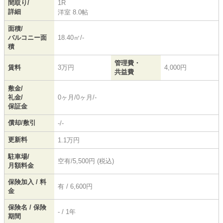
間取り/
1R
詳細
洋室 8.0帖
面積/
バルコニー面
18.40㎡/-
積
管理費・
賃料
3万円
4,000円
共益費
敷金/
礼金/
0ヶ月/0ヶ月/-
保証金
償却/敷引
-/-
更新料
1.1万円
駐車場/
空有/5,500円 (税込)
月額料金
保険加入 / 料
有 / 6,600円
金
保険名 / 保険
- / 1年
期間