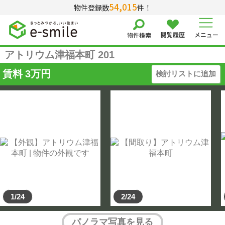
54,015
物件登録数
件！
閲覧履歴
メニュー
物件検索
アトリウム津福本町 201
賃料
3
万円
検討リストに追加
1/24
2/24
パノラマ写真を見る