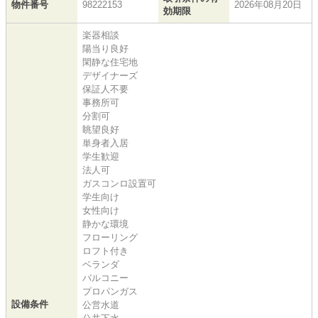
物件番号
98222153
2026年08月20日
効期限
楽器相談
陽当り良好
閑静な住宅地
デザイナーズ
保証人不要
事務所可
分割可
眺望良好
単身者入居
学生歓迎
法人可
ガスコンロ設置可
学生向け
女性向け
静かな環境
フローリング
ロフト付き
ベランダ
バルコニー
プロパンガス
設備条件
公営水道