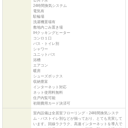
公共下水
24時間換気システム
電気有
駐輪場
洗濯機置場有
敷地内ごみ置き場
IHクッキングヒーター
コンロ１口
バス・トイレ別
シャワー
ユニットバス
浴槽
エアコン
暖房
シューズボックス
収納豊富
インターネット対応
ネット使用料無料
住戸内覧可能
初期費用カード決済可
室内設備は全居室フローリング・24時間換気システ
ム・バストイレ別などが揃っており、とても充実して
います。回線ラクラク、高速インターネットを導入で