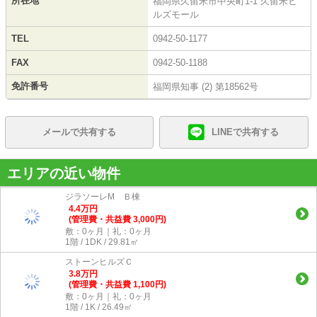
所在地
福岡県久留米市中央町1-1 久留米ヒ
ルズモール
TEL
0942-50-1177
FAX
0942-50-1188
免許番号
福岡県知事 (2) 第18562号
メールで共有する
LINEで共有する
エリアの近い物件
ジラソーレM Ｂ棟
4.4
万
円
(管理費・共益費 3,000円)
敷：0ヶ月｜礼：0ヶ月
1階 / 1DK / 29.81㎡
ストーンヒルズＣ
3.8
万
円
(管理費・共益費 1,100円)
敷：0ヶ月｜礼：0ヶ月
1階 / 1K / 26.49㎡