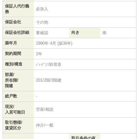
保証人代行義
必加入
務
保証会社
その他
保証会社詳細
向き
要確認
南
築年月
1990年 4月 (築36年)
契約期間
2年
種別/構造
ハイツ/鉄骨造
部屋/
所在階/
201/2階/3階建
階建
総戸数
-
現況/
空家/相談
入居可能日
取引態様/
仲介/一般
賃貸区分
取引条件の有