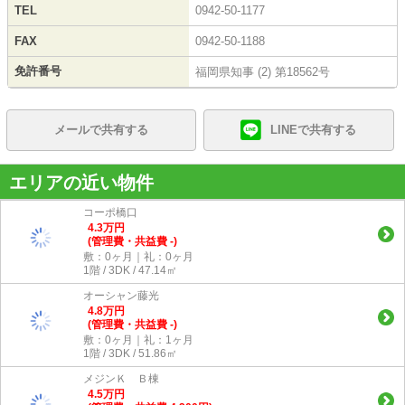
TEL
0942-50-1177
FAX
0942-50-1188
免許番号
福岡県知事 (2) 第18562号
メールで共有する
LINEで共有する
エリアの近い物件
コーポ橋口
4.3
万
円
(管理費・共益費 -)
敷：0ヶ月｜礼：0ヶ月
1階 / 3DK / 47.14㎡
オーシャン藤光
4.8
万
円
(管理費・共益費 -)
敷：0ヶ月｜礼：1ヶ月
1階 / 3DK / 51.86㎡
メジンＫ Ｂ棟
4.5
万
円