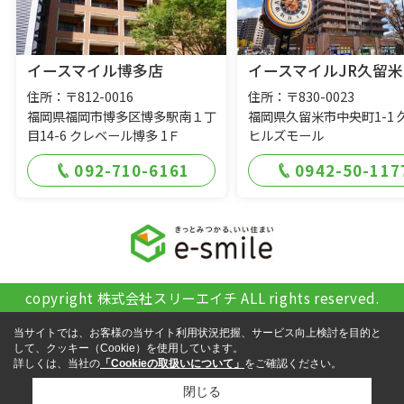
イースマイル博多店
イースマイルJR久留米
住所：〒812-0016
住所：〒830-0023
福岡県福岡市博多区博多駅南１丁
福岡県久留米市中央町1-1 
目14-6 クレベール博多 1Ｆ
ヒルズモール
092-710-6161
0942-50-117
copyright 株式会社スリーエイチ ALL rights reserved.
当サイトでは、お客様の当サイト利用状況把握、サービス向上検討を目的と
して、クッキー（Cookie）を使用しています。
詳しくは、当社の
「Cookieの取扱いについて」
をご確認ください。
閉じる