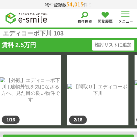
54,015
物件登録数
件！
閲覧履歴
メニュー
物件検索
エディコーポ下川 103
賃料
2.5
万円
検討リストに追加
1/16
2/16