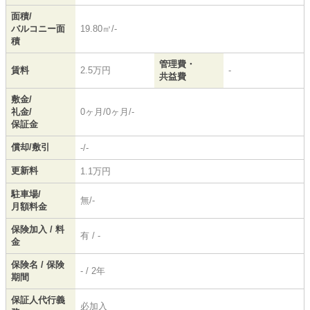
面積/
バルコニー面
19.80㎡/-
積
管理費・
賃料
2.5万円
-
共益費
敷金/
礼金/
0ヶ月/0ヶ月/-
保証金
償却/敷引
-/-
更新料
1.1万円
駐車場/
無/-
月額料金
保険加入 / 料
有 / -
金
保険名 / 保険
- / 2年
期間
保証人代行義
必加入