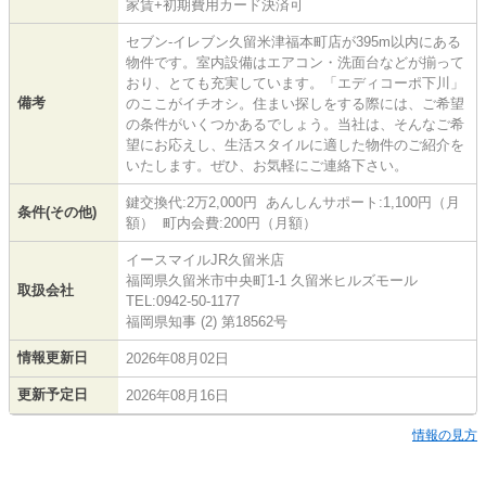
家賃+初期費用カード決済可
セブン-イレブン久留米津福本町店が395m以内にある
物件です。室内設備はエアコン・洗面台などが揃って
おり、とても充実しています。「エディコーポ下川」
備考
のここがイチオシ。住まい探しをする際には、ご希望
の条件がいくつかあるでしょう。当社は、そんなご希
望にお応えし、生活スタイルに適した物件のご紹介を
いたします。ぜひ、お気軽にご連絡下さい。
鍵交換代:2万2,000円 あんしんサポート:1,100円（月
条件(その他)
額） 町内会費:200円（月額）
イースマイルJR久留米店
福岡県久留米市中央町1-1 久留米ヒルズモール
取扱会社
TEL:0942-50-1177
福岡県知事 (2) 第18562号
情報更新日
2026年08月02日
更新予定日
2026年08月16日
情報の見方