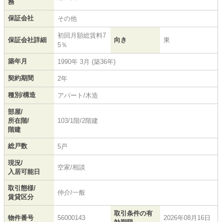
務
保証会社
その他
初回月額総賃料7
保証会社詳細
向き
東
5％
築年月
1990年 3月 (築36年)
契約期間
2年
種別/構造
アパート/木造
部屋/
所在階/
103/1階/2階建
階建
総戸数
5戸
現況/
空家/相談
入居可能日
取引態様/
仲介/一般
賃貸区分
取引条件の有
物件番号
56000143
2026年08月16日