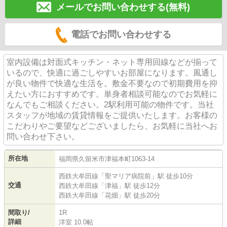
メールでお問い合わせする(無料)
電話でお問い合わせする
室内設備は対面式キッチン・ネット専用回線などが揃って
いるので、快適に過ごしやすいお部屋になります。風通し
が良い物件で快適な生活を。敷金不要なので初期費用を抑
えたい方におすすめです。単身者相談可能なのでお気軽に
なんでもご相談ください。2駅利用可能の物件です。当社
スタッフが地域の賃貸情報をご提供いたします。お客様の
こだわりやご要望などございましたら、お気軽に当社へお
問い合わせ下さい。
所在地
福岡県
久留米市
津福本町
1063-14
西鉄大牟田線
「
聖マリア病院前
」駅 徒歩10分
交通
西鉄大牟田線
「
津福
」駅 徒歩12分
西鉄大牟田線
「
花畑
」駅 徒歩20分
間取り/
1R
詳細
洋室 10.0帖