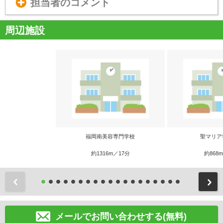
担当者のコメント
周辺施設
福岡南美容専門学校
聖マリア
約1316m／17分
約868
前
メールでお問い合わせする(無料)