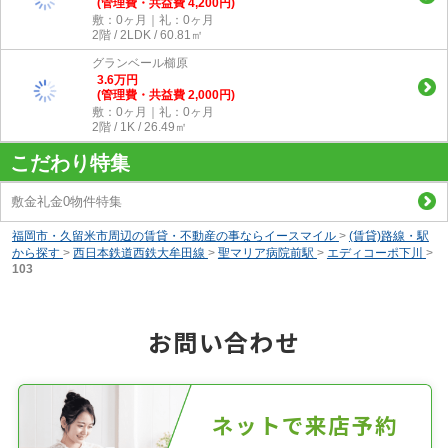
(管理費・共益費 4,200円)
敷：0ヶ月｜礼：0ヶ月
2階 / 2LDK / 60.81㎡
グランベール櫛原
3.6
万
円
(管理費・共益費 2,000円)
敷：0ヶ月｜礼：0ヶ月
2階 / 1K / 26.49㎡
こだわり特集
敷金礼金0物件特集
福岡市・久留米市周辺の賃貸・不動産の事ならイースマイル
>
(賃貸)路線・駅
から探す
>
西日本鉄道西鉄大牟田線
>
聖マリア病院前駅
>
エディコーポ下川
>
103
お問い合わせ
ネットで来店予約