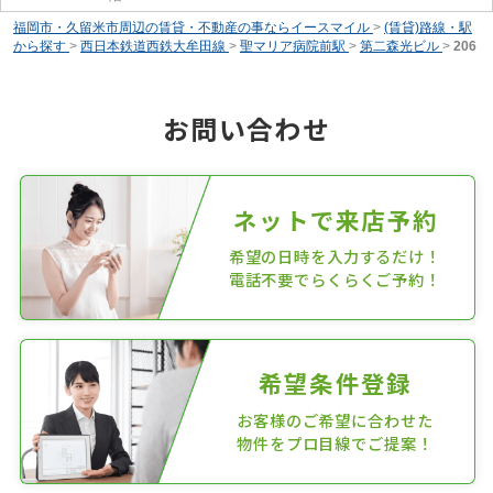
福岡市・久留米市周辺の賃貸・不動産の事ならイースマイル
>
(賃貸)路線・駅
から探す
>
西日本鉄道西鉄大牟田線
>
聖マリア病院前駅
>
第二森光ビル
>
206
お問い合わせ
ネットで来店予約
希望の日時を入力するだけ！
電話不要でらくらくご予約！
希望条件登録
お客様のご希望に合わせた
物件をプロ目線でご提案！