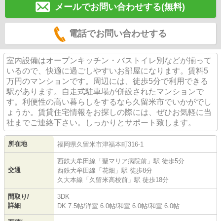
メールでお問い合わせする(無料)
電話でお問い合わせする
室内設備はオープンキッチン・バストイレ別などが揃って
いるので、快適に過ごしやすいお部屋になります。賃料5
万円のマンションです。周辺には、徒歩5分で利用できる
駅があります。自走式駐車場が併設されたマンションで
す。利便性の高い暮らしをするなら久留米市でいかがでし
ょうか。賃貸住宅情報をお探しの際には、ぜひお気軽に当
社までご連絡下さい。しっかりとサポート致します。
所在地
福岡県
久留米市
津福本町
316-1
西鉄大牟田線
「
聖マリア病院前
」駅 徒歩5分
交通
西鉄大牟田線
「
花畑
」駅 徒歩8分
久大本線
「
久留米高校前
」駅 徒歩18分
間取り/
3DK
詳細
DK 7.5帖
/
洋室 6.0帖
/
和室 6.0帖
/
和室 6.0帖