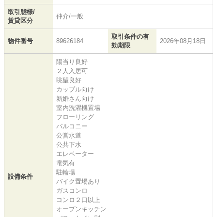
取引態様/
仲介/一般
賃貸区分
取引条件の有
物件番号
89626184
2026年08月18日
効期限
陽当り良好
２人入居可
眺望良好
カップル向け
新婚さん向け
室内洗濯機置場
フローリング
バルコニー
公営水道
公共下水
エレベーター
電気有
駐輪場
設備条件
バイク置場あり
ガスコンロ
コンロ２口以上
オープンキッチン