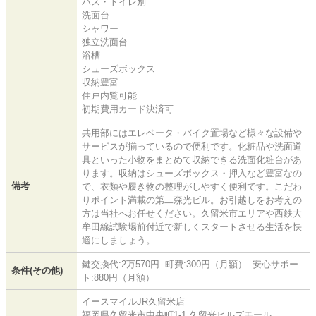
バス・トイレ別
洗面台
シャワー
独立洗面台
浴槽
シューズボックス
収納豊富
住戸内覧可能
初期費用カード決済可
共用部にはエレベータ・バイク置場など様々な設備や
サービスが揃っているので便利です。化粧品や洗面道
具といった小物をまとめて収納できる洗面化粧台があ
ります。収納はシューズボックス・押入など豊富なの
備考
で、衣類や履き物の整理がしやすく便利です。こだわ
りポイント満載の第二森光ビル。お引越しをお考えの
方は当社へお任せください。久留米市エリアや西鉄大
牟田線試験場前付近で新しくスタートさせる生活を快
適にしましょう。
鍵交換代:2万570円 町費:300円（月額） 安心サポー
条件(その他)
ト:880円（月額）
イースマイルJR久留米店
福岡県久留米市中央町1-1 久留米ヒルズモール