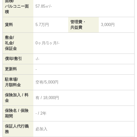
面積/
バルコニー面
57.85㎡/-
積
管理費・
賃料
5.7万円
3,000円
共益費
敷金/
礼金/
0ヶ月/1ヶ月/-
保証金
償却/敷引
-/-
更新料
-
駐車場/
空有/5,000円
月額料金
保険加入 / 料
有 / 18,000円
金
保険名 / 保険
- / 2年
期間
保証人代行義
必加入
務