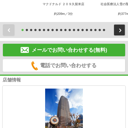
マクドナルド ２０９久留米店
社会医療法人雪の
約209m／3分
約377
前
メールでお問い合わせする(無料)
電話でお問い合わせする
店舗情報