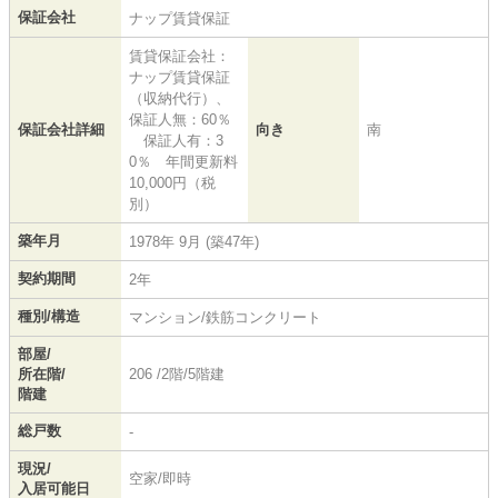
保証会社
ナップ賃貸保証
賃貸保証会社：
ナップ賃貸保証
（収納代行）、
保証人無：60％
保証会社詳細
向き
南
保証人有：3
0％ 年間更新料
10,000円（税
別）
築年月
1978年 9月 (築47年)
契約期間
2年
種別/構造
マンション/鉄筋コンクリート
部屋/
所在階/
206 /2階/5階建
階建
総戸数
-
現況/
空家/即時
入居可能日