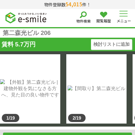
54,015
物件登録数
件！
閲覧履歴
メニュー
物件検索
第二森光ビル 206
賃料
5.7
万円
検討リストに追加
1/19
2/19