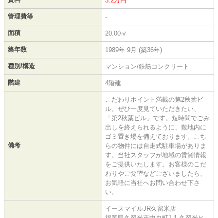
3.2万円
管理費等
-
面積
20.00㎡
築年数
1989年 9月 (築36年)
種別/構造
マンション/鉄筋コンクリート
階建
4階建
こだわりポイント満載の第2秋葉ビ
ル。ぜひ一度見ていただきたい、
「第2秋葉ビル」です。短時間でごみ
出しを終えられるように、敷地内に
ゴミ置き場を備えております。こち
備考
らの物件には自走式駐車場がありま
す。当社スタッフが地域の賃貸情報
をご提供いたします。お客様のこだ
わりやご要望などございましたら、
お気軽に当社へお問い合わせ下さ
い。
イースマイルJR久留米店
福岡県久留米市中央町1-1 久留米ヒ