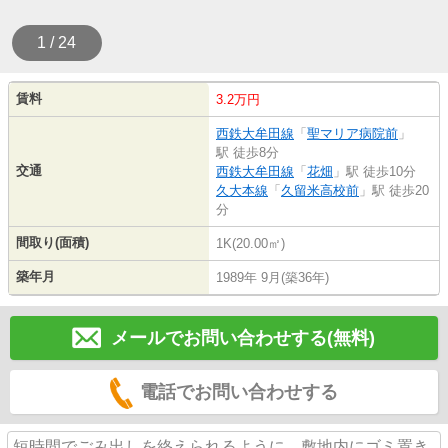
1 / 24
賃料
3.2万円
西鉄大牟田線
「
聖マリア病院前
」
駅 徒歩8分
交通
西鉄大牟田線
「
花畑
」駅 徒歩10分
久大本線
「
久留米高校前
」駅 徒歩20
分
間取り(面積)
1K(20.00㎡)
築年月
1989年 9月(築36年)
メールでお問い合わせする(無料)
電話でお問い合わせする
短時間でごみ出しを終えられるように、敷地内にゴミ置き