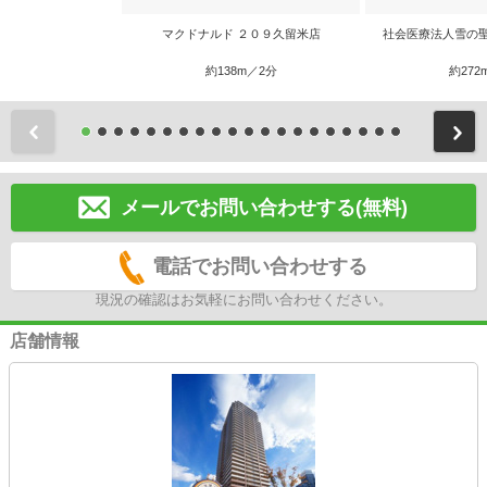
マクドナルド ２０９久留米店
社会医療法人雪の
約138m／2分
約272
前
メールでお問い合わせする(無料)
電話でお問い合わせする
現況の確認はお気軽にお問い合わせください。
店舗情報