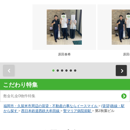
原田泰希
原田
前
こだわり特集
敷金礼金0物件特集
福岡市・久留米市周辺の賃貸・不動産の事ならイースマイル
>
(賃貸)路線・駅
から探す
>
西日本鉄道西鉄大牟田線
>
聖マリア病院前駅
>
第2秋葉ビル