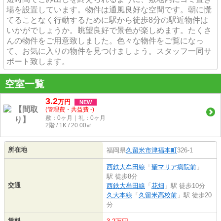
場を設置しています。物件は通風良好な空間です。朝に慌
てることなく行動するために駅から徒歩8分の駅近物件は
いかがでしょうか。眺望良好で景色が楽しめます。たくさ
んの物件をご用意致しました。色々な物件をご覧になっ
て、お気に入りの物件を見つけましょう。スタッフ一同サ
ポート致します。
空室一覧
3.2
万
円
NEW
(管理費・共益費 -)
敷：0ヶ月｜礼：0ヶ月
2階 / 1K / 20.00㎡
所在地
福岡県
久留米市
津福本町
326-1
西鉄大牟田線
「
聖マリア病院前
」
駅 徒歩8分
交通
西鉄大牟田線
「
花畑
」駅 徒歩10分
久大本線
「
久留米高校前
」駅 徒歩20
分
賃料