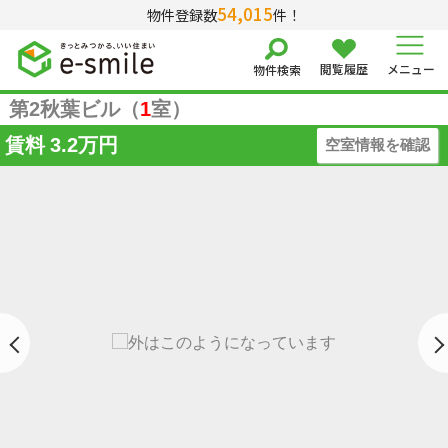
54,015
物件登録数
件！
閲覧履歴
メニュー
物件検索
第2秋葉ビル（
1
室）
賃料
3.2万円
空室情報を確認