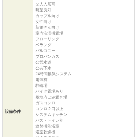
２人入居可
眺望良好
カップル向け
女性向け
新婚さん向け
室内洗濯機置場
フローリング
ベランダ
バルコニー
プロパンガス
公営水道
公共下水
24時間換気システム
電気有
駐輪場
バイク置場あり
敷地内ごみ置き場
ガスコンロ
コンロ２口以上
設備条件
システムキッチン
バス・トイレ別
追焚機能浴室
浴室乾燥機