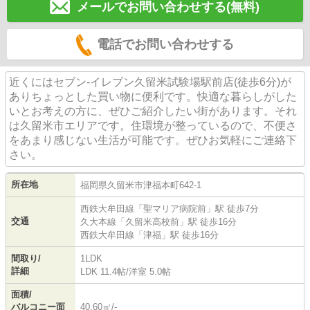
メールでお問い合わせする(無料)
電話でお問い合わせする
近くにはセブン-イレブン久留米試験場駅前店(徒歩6分)が
ありちょっとした買い物に便利です。快適な暮らしがした
いとお考えの方に、ぜひご紹介したい街があります。それ
は久留米市エリアです。住環境が整っているので、不便さ
をあまり感じない生活が可能です。ぜひお気軽にご連絡下
さい。
所在地
福岡県
久留米市
津福本町
642-1
西鉄大牟田線
「
聖マリア病院前
」駅 徒歩7分
交通
久大本線
「
久留米高校前
」駅 徒歩16分
西鉄大牟田線
「
津福
」駅 徒歩16分
間取り/
1LDK
詳細
LDK 11.4帖
/
洋室 5.0帖
面積/
バルコニー面
40.60㎡/-