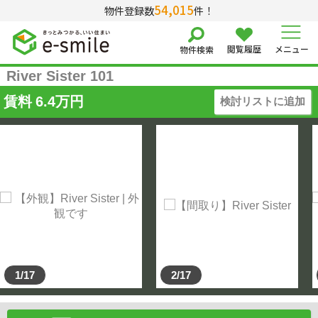
54,015
物件登録数
件！
閲覧履歴
メニュー
物件検索
River Sister 101
賃料
6.4
万円
検討リストに追加
1/17
2/17