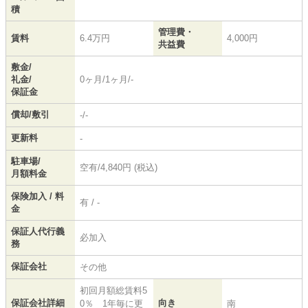
積
管理費・
賃料
6.4万円
4,000円
共益費
敷金/
礼金/
0ヶ月/1ヶ月/-
保証金
償却/敷引
-/-
更新料
-
駐車場/
空有/4,840円 (税込)
月額料金
保険加入 / 料
有 / -
金
保証人代行義
必加入
務
保証会社
その他
初回月額総賃料5
保証会社詳細
向き
0％ 1年毎に更
南