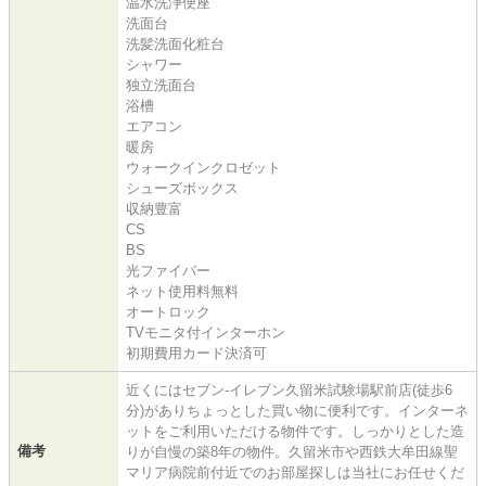
温水洗浄便座
洗面台
洗髪洗面化粧台
シャワー
独立洗面台
浴槽
エアコン
暖房
ウォークインクロゼット
シューズボックス
収納豊富
CS
BS
光ファイバー
ネット使用料無料
オートロック
TVモニタ付インターホン
初期費用カード決済可
近くにはセブン-イレブン久留米試験場駅前店(徒歩6
分)がありちょっとした買い物に便利です。インターネ
ットをご利用いただける物件です。しっかりとした造
備考
りが自慢の築8年の物件。久留米市や西鉄大牟田線聖
マリア病院前付近でのお部屋探しは当社にお任せくだ