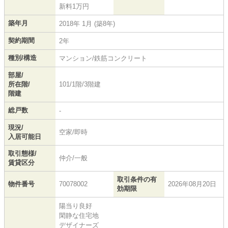
新料1万円
築年月
2018年 1月 (築8年)
契約期間
2年
種別/構造
マンション/鉄筋コンクリート
部屋/
所在階/
101/1階/3階建
階建
総戸数
-
現況/
空家/即時
入居可能日
取引態様/
仲介/一般
賃貸区分
取引条件の有
物件番号
70078002
2026年08月20日
効期限
陽当り良好
閑静な住宅地
デザイナーズ