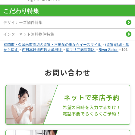
こだわり特集
デザイナーズ物件特集
インターネット無料物件特集
福岡市・久留米市周辺の賃貸・不動産の事ならイースマイル
>
(賃貸)路線・駅
から探す
>
西日本鉄道西鉄大牟田線
>
聖マリア病院前駅
>
River Sister
>
101
お問い合わせ
ネットで来店予約
希望の日時を入力するだけ！
電話不要でらくらくご予約！