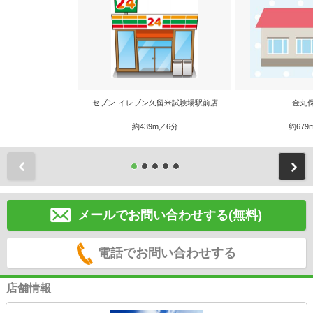
セブン-イレブン久留米試験場駅前店
金丸
約439m／6分
約679
前
メールでお問い合わせする(無料)
電話でお問い合わせする
店舗情報