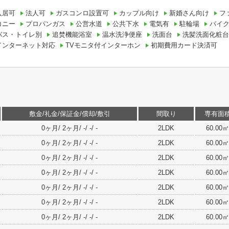
入居可
法人可
ガスコンロ設置可
カップル向け
新婚さん向け
フ
コニー
プロパンガス
公営水道
公共下水
電気有
駐輪場
バイ
バス・トイレ別
追焚機能浴室
温水洗浄便座
洗面台
洗髪洗面化粧台
インターネット対応
TVモニタ付インターホン
初期費用カード決済可
敷金/礼金/保証金/償却/敷引
間取り
専有面
0ヶ月/ 2ヶ月/ -/ -/ -
2LDK
60.00㎡
0ヶ月/ 2ヶ月/ -/ -/ -
2LDK
60.00㎡
0ヶ月/ 2ヶ月/ -/ -/ -
2LDK
60.00㎡
0ヶ月/ 2ヶ月/ -/ -/ -
2LDK
60.00㎡
0ヶ月/ 2ヶ月/ -/ -/ -
2LDK
60.00㎡
0ヶ月/ 2ヶ月/ -/ -/ -
2LDK
60.00㎡
0ヶ月/ 2ヶ月/ -/ -/ -
2LDK
60.00㎡