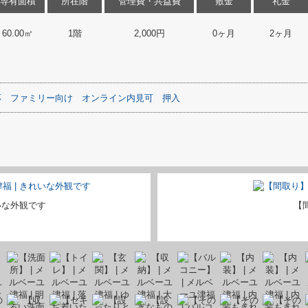
専有面積
所在階
管理費・共益費
敷金
礼金
60.00㎡
1階
2,000円
0ヶ月
2ヶ月
応
ファミリー向け
オンライン内見可
押入
いな外観です
【