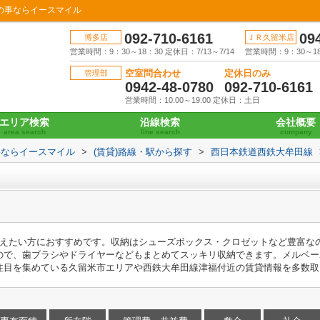
の事ならイースマイル
092-710-6161
09
博多店
ＪＲ久留米店
営業時間：9：30～18：30 定休日：7/13～7/14
営業時間：9：30～18：
空室問合わせ
定休日のみ
管理部
0942-48-0780
092-710-6161
営業時間：10:00～19:00 定休日：土日
エリア検索
沿線検索
会社概要
area search
line search
company
事ならイースマイル
>
(賃貸)路線・駅から探す
>
西日本鉄道西鉄大牟田線
抑えたい方におすすめです。収納はシューズボックス・クロゼットなど豊富な
ので、歯ブラシやドライヤーなどもまとめてスッキリ収納できます。メルベー
注目を集めている久留米市エリアや西鉄大牟田線津福付近の賃貸情報を多数取