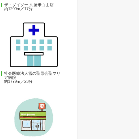
ザ・ダイソー 久留米白山店
約1299m／17分
社会医療法人雪の聖母会聖マリ
ア病院
約1779m／23分