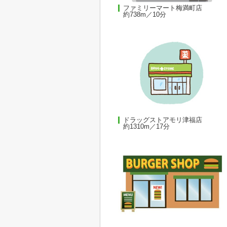
ファミリーマート梅満町店
約738m／10分
ドラッグストアモリ津福店
約1310m／17分