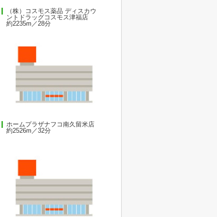
（株）コスモス薬品 ディスカウ
ントドラッグコスモス津福店
約2235m／28分
ホームプラザナフコ南久留米店
約2526m／32分