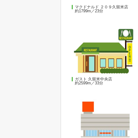
マクドナルド ２０９久留米店
約1799m／23分
ガスト 久留米中央店
約2599m／33分