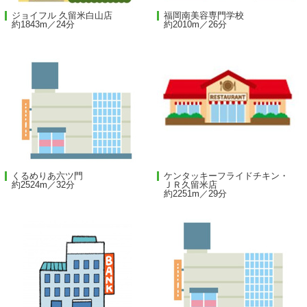
ジョイフル 久留米白山店
福岡南美容専門学校
約1843m／24分
約2010m／26分
くるめりあ六ツ門
ケンタッキーフライドチキン・
約2524m／32分
ＪＲ久留米店
約2251m／29分