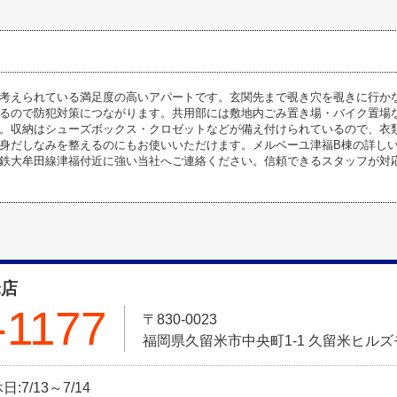
考えられている満足度の高いアパートです。玄関先まで覗き穴を覗きに行か
るので防犯対策につながります。共用部には敷地内ごみ置き場・バイク置場
。収納はシューズボックス・クロゼットなどが備え付けられているので、衣
身だしなみを整えるのにもお使いいただけます。メルベーユ津福B棟の詳し
鉄大牟田線津福付近に強い当社へご連絡ください。信頼できるスタッフが対
米店
-1177
〒830-0023
福岡県久留米市中央町1-1 久留米ヒル
:7/13～7/14