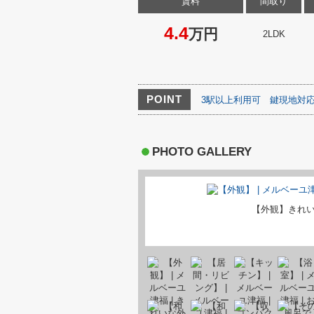
賃料
間取り
4.4
万円
2LDK
POINT
3駅以上利用可
鍵現地対
PHOTO GALLERY
【外観】きれ