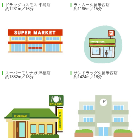
ドラッグコスモス 平島店
ラ・ムー久留米西店
約1231m／16分
約1196m／15分
スーパーモリナガ 津福店
サンドラッグ久留米西店
約1382m／18分
約1424m／18分