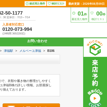
最終更新：2026年08月09日
42-50-1177
01
00
件
件
30 定休日：7/13～7/14
最近見た物件
検討リスト
入居者対応窓口
0120-073-994
(24時間 365日対応)
お問い合わせ
contact
>
津福駅
>
メルベーユ津福
>
B106
ので、衣類や履き物の整理がしやすく
ユ津福B棟の詳しい情報。お部屋探し
り揃えております。