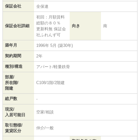
保証会社
全保連
初回：月額賃料
総額の８０％
保証会社詳細
向き
南
更新料無 保証会
社ふれんず可
築年月
1996年 5月 (築30年)
契約期間
2年
種別/構造
アパート/軽量鉄骨
部屋/
所在階/
C108/1階/2階建
階建
総戸数
-
現況/
空家/相談
入居可能日
取引態様/
仲介/一般
賃貸区分