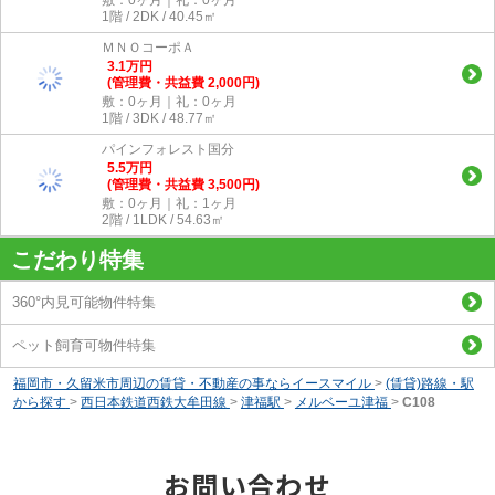
1階 / 2DK / 40.45㎡
ＭＮＯコーポＡ
3.1
万
円
(管理費・共益費 2,000円)
敷：0ヶ月｜礼：0ヶ月
1階 / 3DK / 48.77㎡
パインフォレスト国分
5.5
万
円
(管理費・共益費 3,500円)
敷：0ヶ月｜礼：1ヶ月
2階 / 1LDK / 54.63㎡
こだわり特集
360°内見可能物件特集
ペット飼育可物件特集
福岡市・久留米市周辺の賃貸・不動産の事ならイースマイル
>
(賃貸)路線・駅
から探す
>
西日本鉄道西鉄大牟田線
>
津福駅
>
メルベーユ津福
>
C108
お問い合わせ