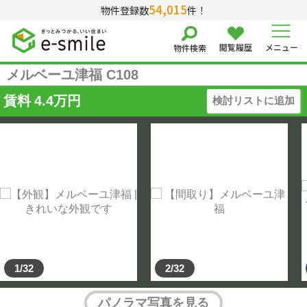
54,015
物件登録数
件！
閲覧履歴
メニュー
物件検索
メルベーユ津福 C108
賃料
4.4
万円
検討リストに追加
1/32
2/32
パノラマ写真を見る