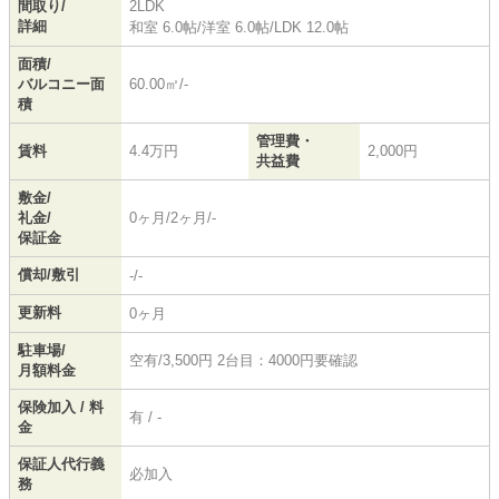
間取り/
2LDK
詳細
和室 6.0帖
/
洋室 6.0帖
/
LDK 12.0帖
面積/
バルコニー面
60.00㎡/-
積
管理費・
賃料
4.4万円
2,000円
共益費
敷金/
礼金/
0ヶ月/2ヶ月/-
保証金
償却/敷引
-/-
更新料
0ヶ月
駐車場/
空有/3,500円 2台目：4000円要確認
月額料金
保険加入 / 料
有 / -
金
保証人代行義
必加入
務