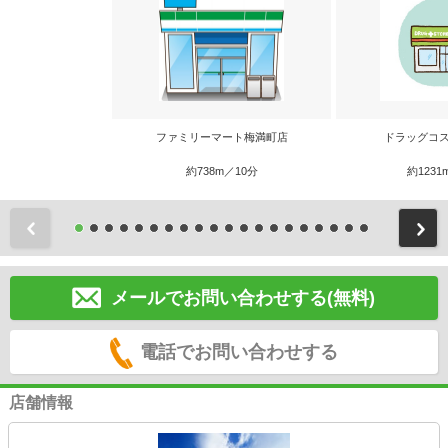
ファミリーマート梅満町店
ドラッグコス
約738m／10分
約1231
前
メールでお問い合わせする(無料)
電話でお問い合わせする
店舗情報