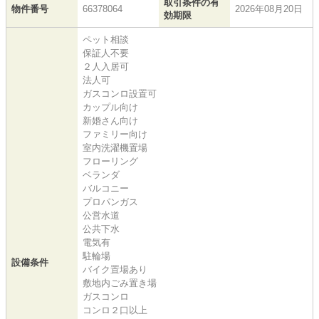
取引条件の有
物件番号
66378064
2026年08月20日
効期限
ペット相談
保証人不要
２人入居可
法人可
ガスコンロ設置可
カップル向け
新婚さん向け
ファミリー向け
室内洗濯機置場
フローリング
ベランダ
バルコニー
プロパンガス
公営水道
公共下水
電気有
駐輪場
設備条件
バイク置場あり
敷地内ごみ置き場
ガスコンロ
コンロ２口以上