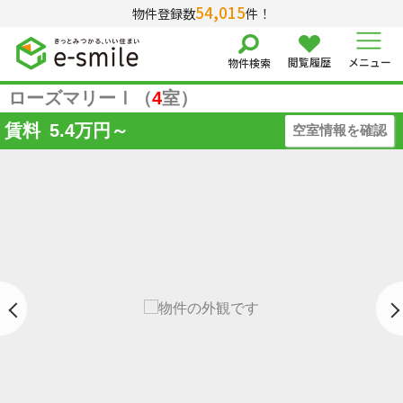
54,015
物件登録数
件！
閲覧履歴
メニュー
物件検索
ローズマリーⅠ（
4
室）
賃料
5.4
万円～
空室情報を確認