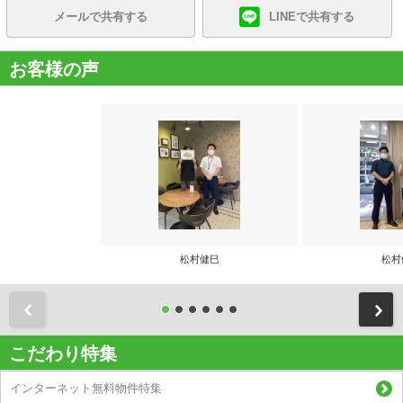
メールで共有する
LINEで共有する
お客様の声
松村健巳
松村
前
こだわり特集
インターネット無料物件特集