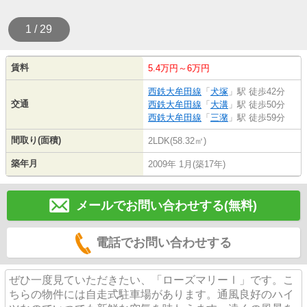
1 / 29
賃料
5.4万円～6万円
西鉄大牟田線
「
犬塚
」駅 徒歩42分
交通
西鉄大牟田線
「
大溝
」駅 徒歩50分
西鉄大牟田線
「
三潴
」駅 徒歩59分
間取り(面積)
2LDK(58.32㎡)
築年月
2009年 1月(築17年)
メールでお問い合わせする(無料)
電話でお問い合わせする
ぜひ一度見ていただきたい、「ローズマリーⅠ」です。こ
ちらの物件には自走式駐車場があります。通風良好のハイ