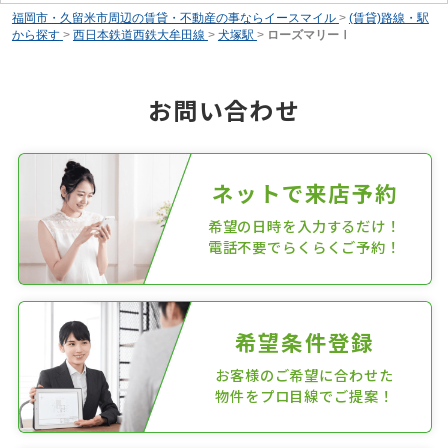
福岡市・久留米市周辺の賃貸・不動産の事ならイースマイル
>
(賃貸)路線・駅
から探す
>
西日本鉄道西鉄大牟田線
>
犬塚駅
>
ローズマリーⅠ
お問い合わせ
ネットで来店予約
希望の日時を入力するだけ！
電話不要でらくらくご予約！
希望条件登録
お客様のご希望に合わせた
物件をプロ目線でご提案！