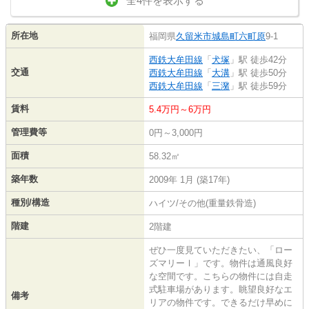
全4件を表示する
所在地
福岡県
久留米市
城島町六町原
9-1
西鉄大牟田線
「
犬塚
」駅 徒歩42分
交通
西鉄大牟田線
「
大溝
」駅 徒歩50分
西鉄大牟田線
「
三潴
」駅 徒歩59分
賃料
5.4万円～6万円
管理費等
0円～3,000円
面積
58.32㎡
築年数
2009年 1月 (築17年)
種別/構造
ハイツ/その他(重量鉄骨造)
階建
2階建
ぜひ一度見ていただきたい、「ロー
ズマリーⅠ」です。物件は通風良好
な空間です。こちらの物件には自走
式駐車場があります。眺望良好なエ
備考
リアの物件です。できるだけ早めに