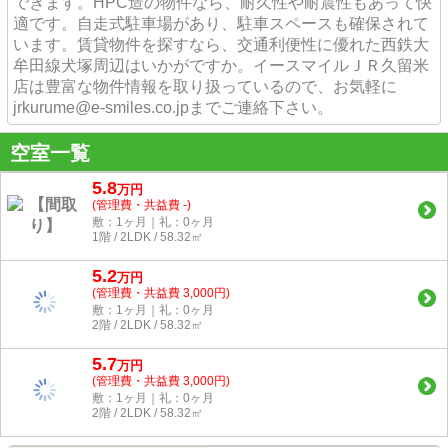
できます。HPC造の物件なら、耐久性や耐震性もあって快
適です。自走式駐車場があり、駐車スペースも確保されて
います。賃貸物件を探すなら、交通利便性に優れた西鉄大
牟田線犬塚周辺はいかがですか。イースマイルＪＲ久留米
店は豊富な物件情報を取り扱っているので、お気軽に
jrkurume@e-smiles.co.jpまでご連絡下さい。
空室一覧
5.8
万
円
(管理費・共益費 -)
敷：1ヶ月｜礼：0ヶ月
1階 / 2LDK / 58.32㎡
5.2
万
円
(管理費・共益費 3,000円)
敷：1ヶ月｜礼：0ヶ月
2階 / 2LDK / 58.32㎡
5.7
万
円
(管理費・共益費 3,000円)
敷：1ヶ月｜礼：0ヶ月
2階 / 2LDK / 58.32㎡