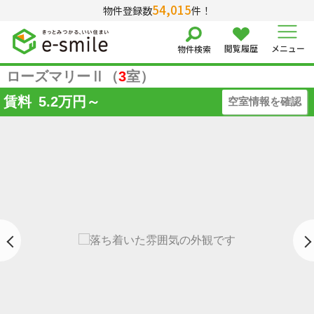
54,015
物件登録数
件！
閲覧履歴
メニュー
物件検索
ローズマリーⅡ（
3
室）
賃料
5.2
万円～
空室情報を確認