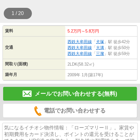
1 / 20
賃料
5.2万円～5.8万円
西鉄大牟田線
「
犬塚
」駅 徒歩42分
交通
西鉄大牟田線
「
大溝
」駅 徒歩50分
西鉄大牟田線
「
三潴
」駅 徒歩59分
間取り(面積)
2LDK(58.32㎡)
築年月
2009年 1月(築17年)
メールでお問い合わせする(無料)
電話でお問い合わせする
気になるイチオシ物件情報：「ローズマリーⅡ」。家賃や
初期費用をカード決済し、ポイントの還元を受けることが