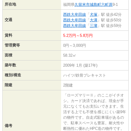
所在地
福岡県
久留米市
城島町六町原
9-1
西鉄大牟田線
「
犬塚
」駅 徒歩42分
交通
西鉄大牟田線
「
大溝
」駅 徒歩50分
西鉄大牟田線
「
三潴
」駅 徒歩59分
賃料
5.2万円～5.8万円
管理費等
0円～3,000円
面積
58.32㎡
築年数
2009年 1月 (築17年)
種別/構造
ハイツ/鉄骨プレキャスト
階建
2階建
「ローズマリーⅡ」のここがイチオ
シ。カード決済であれば、現金が手
元になくてもお支払いできます。生
活する上でも不便を感じにくい築9年
の物件です。自走式駐車場があるの
で、駐車スペースも豊富。耐火性や
備考
断熱性に優れたHPC造の物件です。