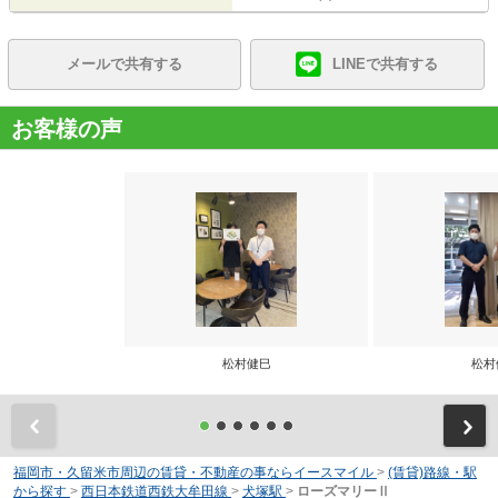
メールで共有する
LINEで共有する
お客様の声
松村健巳
松村
前
福岡市・久留米市周辺の賃貸・不動産の事ならイースマイル
>
(賃貸)路線・駅
から探す
>
西日本鉄道西鉄大牟田線
>
犬塚駅
>
ローズマリーⅡ