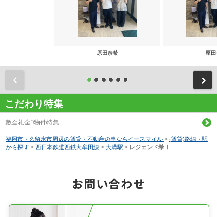
原田泰希
原田
前
こだわり特集
敷金礼金0物件特集
福岡市・久留米市周辺の賃貸・不動産の事ならイースマイル
>
(賃貸)路線・駅
から探す
>
西日本鉄道西鉄大牟田線
>
大溝駅
>
レジェンド希Ⅰ
お問い合わせ