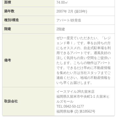
面積
74.00㎡
築年数
2007年 2月 (築19年)
種別/構造
アパート/鉄骨造
階建
2階建
ぜひ一度見ていただきたい、「レジ
ェンド希Ⅰ」です。車をお持ちの方
にもオススメの、自走式駐車場を利
用できるアパートです。通風良好の
涼しく気持ちの良い空間をご提供い
備考
たします。こちらの物件はアパート
です。できるだけ早めに不動産情報
を集めたい方は当社スタッフまでご
連絡ください。地域の不動産情報を
いち早くお届けします。
イースマイルJR久留米店
福岡県久留米市中央町1-1 久留米ヒ
取扱会社
ルズモール
TEL:0942-50-1177
福岡県知事 (2) 第18562号