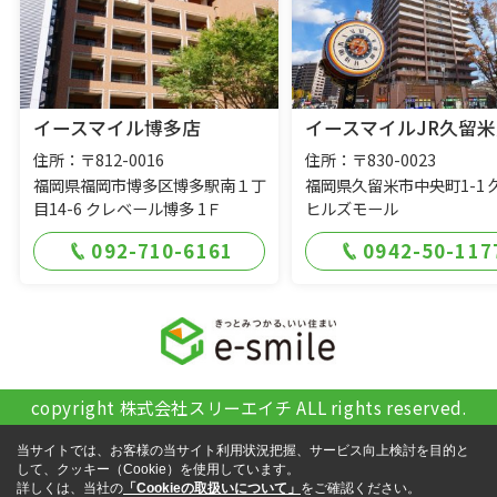
イースマイル博多店
イースマイルJR久留米
住所：〒812-0016
住所：〒830-0023
福岡県福岡市博多区博多駅南１丁
福岡県久留米市中央町1-1 
目14-6 クレベール博多 1Ｆ
ヒルズモール
092-710-6161
0942-50-117
copyright 株式会社スリーエイチ ALL rights reserved.
当サイトでは、お客様の当サイト利用状況把握、サービス向上検討を目的と
して、クッキー（Cookie）を使用しています。
詳しくは、当社の
「Cookieの取扱いについて」
をご確認ください。