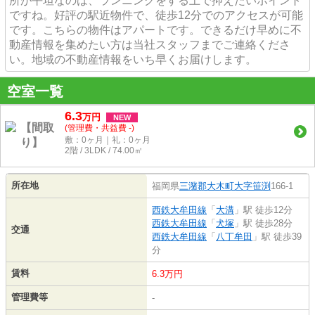
所が平坦なのは、ランニングをする上で抑えたいポイント
ですね。好評の駅近物件で、徒歩12分でのアクセスが可能
です。こちらの物件はアパートです。できるだけ早めに不
動産情報を集めたい方は当社スタッフまでご連絡くださ
い。地域の不動産情報をいち早くお届けします。
空室一覧
6.3
万
円
NEW
(管理費・共益費 -)
敷：0ヶ月｜礼：0ヶ月
2階 / 3LDK / 74.00㎡
所在地
福岡県
三潴郡大木町
大字笹渕
166-1
西鉄大牟田線
「
大溝
」駅 徒歩12分
西鉄大牟田線
「
犬塚
」駅 徒歩28分
交通
西鉄大牟田線
「
八丁牟田
」駅 徒歩39
分
賃料
6.3万円
管理費等
-