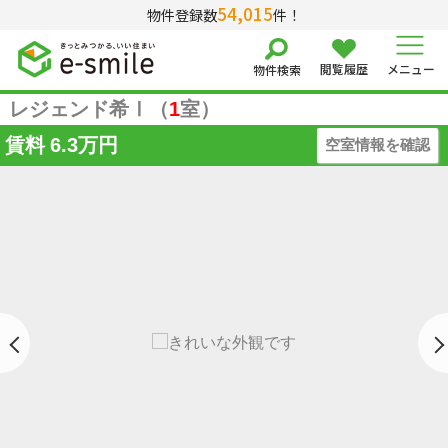
54,015
物件登録数
件！
閲覧履歴
メニュー
物件検索
レジェンド希Ⅰ（
1
室）
賃料
6.3万円
空室情報を確認