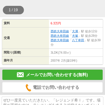
1 / 19
賃料
6.3万円
西鉄大牟田線
「
大溝
」駅 徒歩12分
西鉄大牟田線
「
犬塚
」駅 徒歩28分
交通
西鉄大牟田線
「
八丁牟田
」駅 徒歩39
分
間取り(面積)
3LDK(74.00㎡)
築年月
2007年 2月(築19年)
メールでお問い合わせする(無料)
電話でお問い合わせする
ぜひ一度見ていただきたい、「レジェンド希Ⅰ」です。場