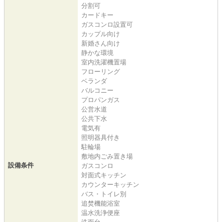
分割可
カードキー
ガスコンロ設置可
カップル向け
新婚さん向け
静かな環境
室内洗濯機置場
フローリング
ベランダ
バルコニー
プロパンガス
公営水道
公共下水
電気有
照明器具付き
駐輪場
敷地内ごみ置き場
設備条件
ガスコンロ
対面式キッチン
カウンターキッチン
バス・トイレ別
追焚機能浴室
温水洗浄便座