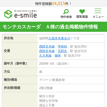
54,015
物件登録数
件！
閲覧履歴
メニュー
物件検索
モンテカスカーダ Ａ棟の過去掲載物件情報
所在地
福岡県
久留米市
東合川
７丁目
西鉄甘木線
「
学校前
」駅 徒歩28分
交通
西鉄甘木線
「
五郎丸
」駅 徒歩31分
久大本線
「
御井
」駅 徒歩27分
築年月（築年数）
2009年 9月（築16年）
方位
南
種別/構造
アパート/軽量鉄骨
所在階/階建
2階/2階建
陽当り良好
閑静な住宅地
保証人不要