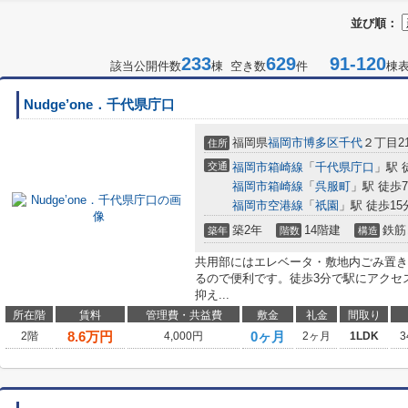
並び順：
233
629
91-120
該当公開件数
棟 空き数
件
棟
Nudge’one．千代県庁口
福岡県
福岡市博多区
千代
２丁目21
住所
交通
福岡市箱崎線
「
千代県庁口
」駅 
福岡市箱崎線
「
呉服町
」駅 徒歩
福岡市空港線
「
祇園
」駅 徒歩15
築2年
14階建
鉄筋
築年
階数
構造
共用部にはエレベータ・敷地内ごみ置き
るので便利です。徒歩3分で駅にアクセ
抑え...
所在階
賃料
管理費・共益費
敷金
礼金
間取り
8.6
万円
0ヶ月
2階
4,000円
2ヶ月
1LDK
3