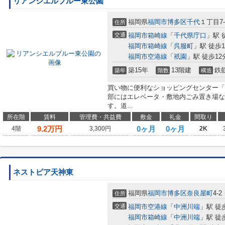
リアンシエルブルー東公園
福岡県
福岡市博多区
千代
１丁目7-
住所
交通
福岡市箱崎線
「
千代県庁口
」駅 
福岡市箱崎線
「
呉服町
」駅 徒歩1
福岡市空港線
「
祇園
」駅 徒歩12
築15年
13階建
鉄
築年
階数
構造
買い物に便利なショッピングセンター「
部にはエレベータ・敷地内ごみ置き場な
す。道...
所在階
賃料
管理費・共益費
敷金
礼金
間取り
9.2
万円
0ヶ月
0ヶ月
4階
3,300円
2K
ネストピア天神東
福岡県
福岡市博多区
奈良屋町
4-2
住所
交通
福岡市空港線
「
中洲川端
」駅 徒
福岡市箱崎線
「
中洲川端
」駅 徒