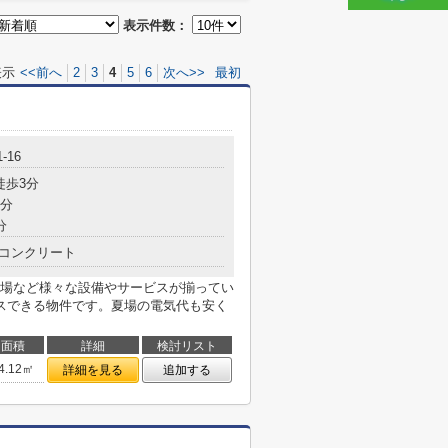
表示件数：
表示
<<前へ
2
3
4
5
6
次へ>>
最初
-16
徒歩3分
7分
分
コンクリート
場など様々な設備やサービスが揃ってい
スできる物件です。夏場の電気代も安く
面積
詳細
検討リスト
4.12㎡
詳細を見る
追加する