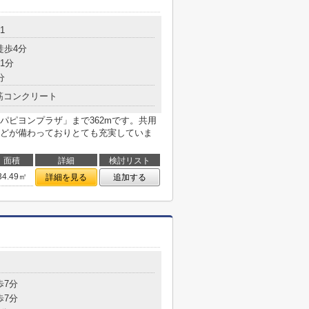
1
徒歩4分
1分
分
筋コンクリート
パピヨンプラザ」まで362mです。共用
どが備わっておりとても充実していま
面積
詳細
検討リスト
34.49㎡
詳細を見る
追加する
歩7分
歩7分