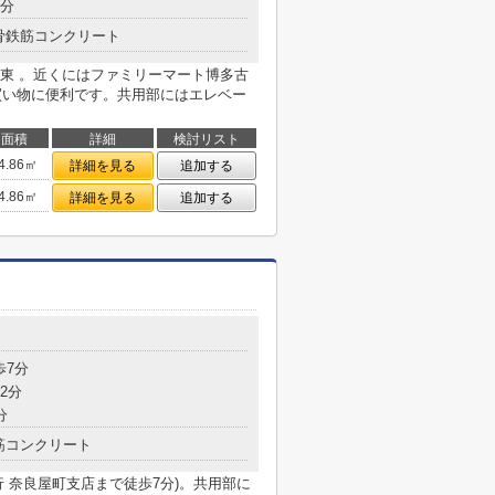
7分
骨鉄筋コンクリート
東 。近くにはファミリーマート博多古
た買い物に便利です。共用部にはエレベー
面積
詳細
検討リスト
4.86㎡
詳細を見る
追加する
4.86㎡
詳細を見る
追加する
歩7分
2分
分
筋コンクリート
 奈良屋町支店まで徒歩7分)。共用部に