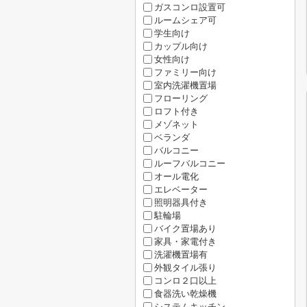
ガスコンロ設置可
ルームシェア可
学生向け
カップル向け
女性向け
ファミリー向け
室内洗濯機置場
フローリング
ロフト付き
メゾネット
ベランダ
バルコニー
ルーフバルコニー
オール電化
エレベーター
照明器具付き
駐輪場
バイク置場あり
家具・家電付き
洗濯機置場有
外観タイル張り
コンロ２口以上
食器洗い乾燥機
システムキッチン