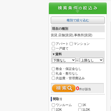
種別で絞り込む
現在の種別
賃貸,店舗(賃貸),事務所(賃貸)
アパート
マンション
一戸建て
▼賃料
～
敷金・保証金なし
礼金・敷引なし
共益費・管理費込み
0
件が該当
間取り
ワンルーム
1K
1DK
1LDK