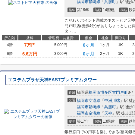
福岡市箱崎線
「
呉服町
」駅 徒歩
築18年
14階建
鉄
築年
階数
構造
こだわりポイント満載のネストピア天神
門戸町店(徒歩4分)がありちょっとし
タ・...
所在階
賃料
管理費・共益費
敷金
礼金
間取り
7
万円
0ヶ月
4階
5,000円
1ヶ月
1K
2
6.6
万円
0ヶ月
6階
3,000円
2ヶ月
1K
2
エステムプラザ天神EASTプレミアムタワー
福岡県
福岡市博多区
古門戸町
8-7
住所
交通
福岡市空港線
「
中洲川端
」駅 徒
福岡市箱崎線
「
呉服町
」駅 徒歩1
福岡市空港線
「
天神
」駅 徒歩13
築17年
13階建
鉄
築年
階数
構造
銀行窓口での用事も楽にできる(福岡銀行