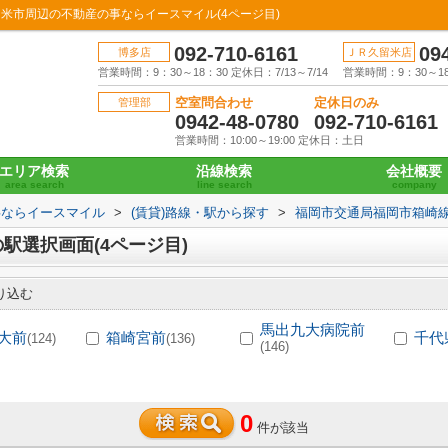
米市周辺の不動産の事ならイースマイル(4ページ目)
092-710-6161
09
博多店
ＪＲ久留米店
営業時間：9：30～18：30 定休日：7/13～7/14
営業時間：9：30～18：
空室問合わせ
定休日のみ
管理部
0942-48-0780
092-710-6161
営業時間：10:00～19:00 定休日：土日
エリア検索
沿線検索
会社概要
area search
line search
company
事ならイースマイル
>
(賃貸)路線・駅から探す
>
福岡市交通局福岡市箱崎
駅選択画面(4ページ目)
り込む
馬出九大病院前
大前
箱崎宮前
千代
(124)
(136)
(146)
0
件が該当