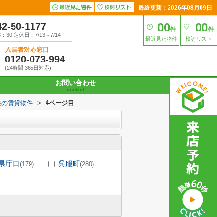
最終更新：2026年08月09日
42-50-1177
00
00
件
件
30 定休日：7/13～7/14
最近見た物件
検討リスト
入居者対応窓口
0120-073-994
(24時間 365日対応)
お問い合わせ
contact
線の賃貸物件
>
4ページ目
県庁口
呉服町
(179)
(280)