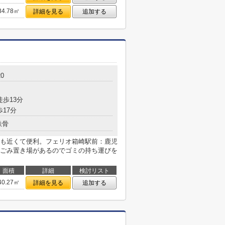
34.78㎡
詳細を見る
追加する
0
徒歩13分
歩17分
鉄骨
も近くて便利。フェリオ箱崎駅前：鹿児
ごみ置き場があるのでゴミの持ち運びを
面積
詳細
検討リスト
40.27㎡
詳細を見る
追加する