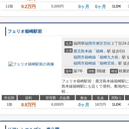
9.2
万円
0ヶ月
0ヶ月
11階
5,000円
1LDK
フェリオ箱崎駅前
福岡県
福岡市東区
筥松
２丁目24-2
住所
交通
鹿児島本線
「
箱崎
」駅 徒歩5分
福岡市箱崎線
「
箱崎九大前
」駅 
福岡市箱崎線
「
箱崎宮前
」駅 徒
築7年
3階建
軽量
築年
階数
構造
フェリオ箱崎駅前：鹿児島本線箱崎駅に
島本線箱崎駅にも近くて便利。敷地内に
軽...
所在階
賃料
管理費・共益費
敷金
礼金
間取り
8.9
万円
0ヶ月
1階
6,000円
18万円
1LDK