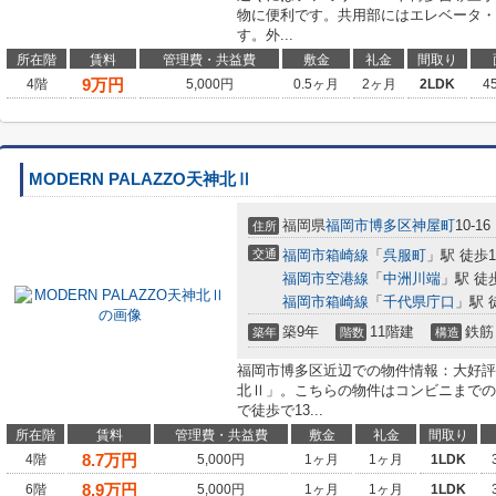
物に便利です。共用部にはエレベータ・
す。外...
所在階
賃料
管理費・共益費
敷金
礼金
間取り
9
万円
4階
5,000円
0.5ヶ月
2ヶ月
2LDK
4
MODERN PALAZZO天神北Ⅱ
福岡県
福岡市博多区
神屋町
10-16
住所
交通
福岡市箱崎線
「
呉服町
」駅 徒歩1
福岡市空港線
「
中洲川端
」駅 徒
福岡市箱崎線
「
千代県庁口
」駅 
築9年
11階建
鉄筋
築年
階数
構造
福岡市博多区近辺での物件情報：大好評のあ
北Ⅱ」。こちらの物件はコンビニまでの
で徒歩で13...
所在階
賃料
管理費・共益費
敷金
礼金
間取り
8.7
万円
4階
5,000円
1ヶ月
1ヶ月
1LDK
8.9
万円
6階
5,000円
1ヶ月
1ヶ月
1LDK