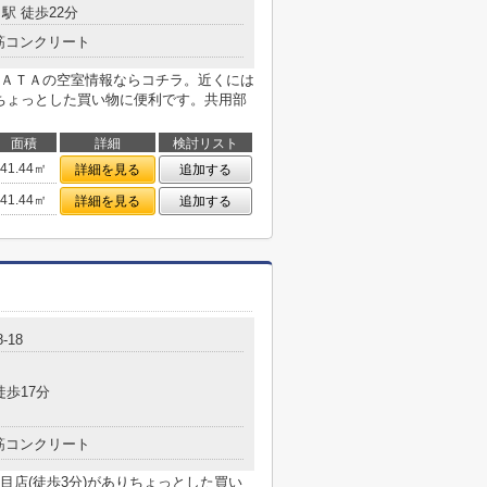
駅 徒歩22分
筋コンクリート
ＡＴＡの空室情報ならコチラ。近くには
りちょっとした買い物に便利です。共用部
面積
詳細
検討リスト
41.44㎡
詳細を見る
追加する
41.44㎡
詳細を見る
追加する
-18
徒歩17分
筋コンクリート
目店(徒歩3分)がありちょっとした買い