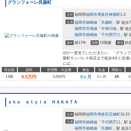
グランフォーレ呉服町
福岡県
福岡市博多区
神屋町
1-3
住所
交通
福岡市箱崎線
「
呉服町
」駅 徒歩
福岡市空港線
「
中洲川端
」駅 徒
福岡市箱崎線
「
千代県庁口
」駅 
築17年
15階建
鉄
築年
階数
構造
ぜひ一度見ていただきたい、「グランフ
屋町サンパレス前店まで徒歩4分と近場
には...
所在階
賃料
管理費・共益費
敷金
礼金
間取り
6.5
万円
0ヶ月
13階
3,000円
2ヶ月
2K
2
ｓｈｏ ｓｔｙｌｅ ＨＡＫＡＴＡ
福岡県
福岡市博多区
石城町
16-23
住所
交通
福岡市箱崎線
「
千代県庁口
」駅 
福岡市箱崎線
「
呉服町
」駅 徒歩1