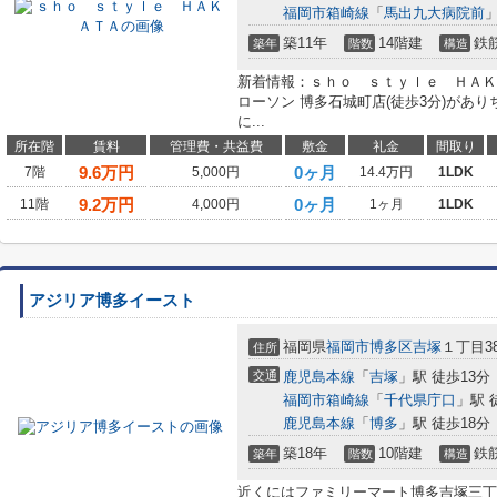
福岡市箱崎線
「
馬出九大病院前
」
築11年
14階建
鉄
築年
階数
構造
新着情報：ｓｈｏ ｓｔｙｌｅ ＨＡＫ
ローソン 博多石城町店(徒歩3分)があ
に...
所在階
賃料
管理費・共益費
敷金
礼金
間取り
9.6
万円
0ヶ月
7階
5,000円
14.4万円
1LDK
9.2
万円
0ヶ月
11階
4,000円
1ヶ月
1LDK
アジリア博多イースト
福岡県
福岡市博多区
吉塚
１丁目38
住所
交通
鹿児島本線
「
吉塚
」駅 徒歩13分
福岡市箱崎線
「
千代県庁口
」駅 
鹿児島本線
「
博多
」駅 徒歩18分
築18年
10階建
鉄
築年
階数
構造
近くにはファミリーマート博多吉塚三丁