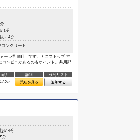
7分
歩10分
徒歩14分
筋コンクリート
ォーレ呉服町」です。ミニストップ 神
にコンビニがあるのもポイント。共用部
面積
詳細
検討リスト
4.82㎡
詳細を見る
追加する
徒歩14分
5分