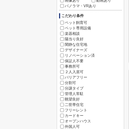
画像あり
動画あり
パノラマ・VRあり
こだわり条件
ペット飼育可
ペット専用設備
楽器相談
陽当り良好
閑静な住宅地
デザイナーズ
リノベーション済
保証人不要
事務所可
２人入居可
バリアフリー
分割可
分譲タイプ
管理人常駐
眺望良好
二世帯住宅
フリーレント
カードキー
オープンハウス
外国人可