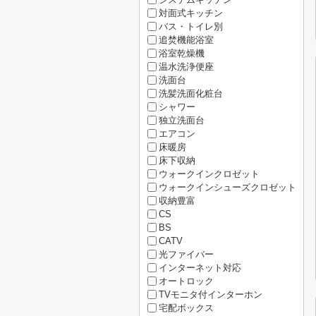
対面式キッチン
バス・トイレ別
追焚機能浴室
浴室乾燥機
温水洗浄便座
洗面台
洗髪洗面化粧台
シャワー
独立洗面台
エアコン
床暖房
床下収納
ウォークインクロゼット
ウォークインシューズクロゼット
収納豊富
CS
BS
CATV
光ファイバー
インターネット対応
オートロック
TVモニタ付インターホン
宅配ボックス