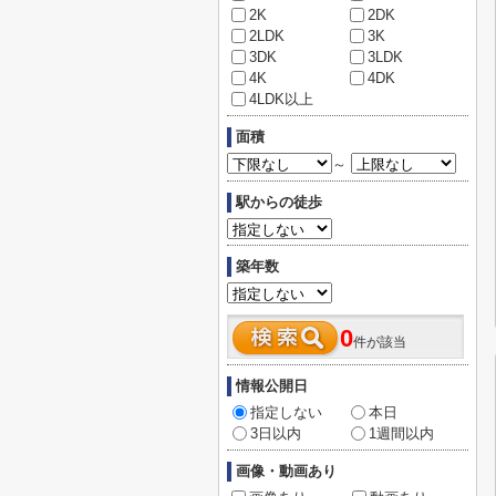
2K
2DK
2LDK
3K
3DK
3LDK
4K
4DK
4LDK以上
面積
～
駅からの徒歩
築年数
0
件が該当
情報公開日
指定しない
本日
3日以内
1週間以内
画像・動画あり