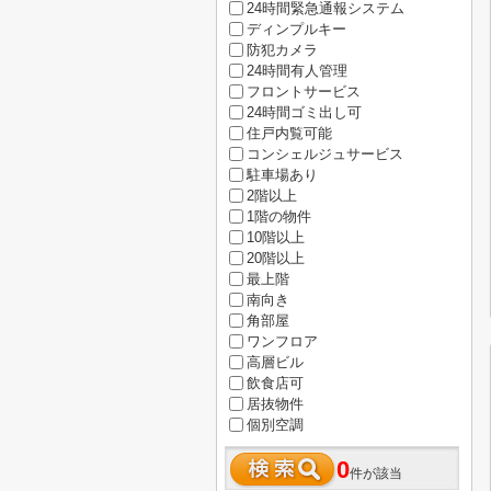
24時間緊急通報システム
ディンプルキー
防犯カメラ
24時間有人管理
フロントサービス
24時間ゴミ出し可
住戸内覧可能
コンシェルジュサービス
駐車場あり
2階以上
1階の物件
10階以上
20階以上
最上階
南向き
角部屋
ワンフロア
高層ビル
飲食店可
居抜物件
個別空調
0
件が該当