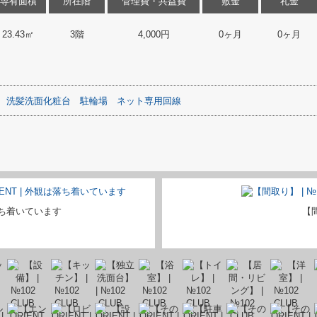
専有面積
所在階
管理費・共益費
敷金
礼金
23.43㎡
3階
4,000円
0ヶ月
0ヶ月
洗髪洗面化粧台
駐輪場
ネット専用回線
ち着いています
【