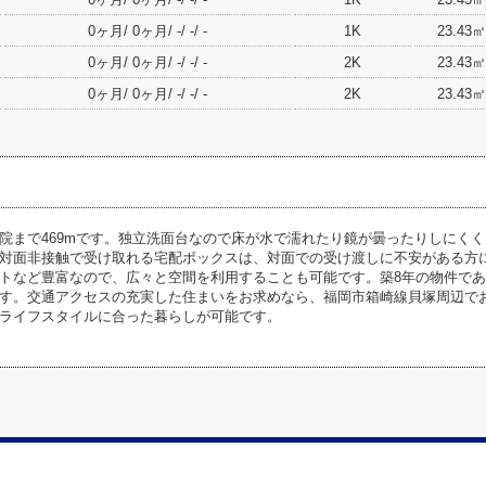
0ヶ月/ 0ヶ月/ -/ -/ -
1K
23.43㎡
0ヶ月/ 0ヶ月/ -/ -/ -
2K
23.43㎡
0ヶ月/ 0ヶ月/ -/ -/ -
2K
23.43㎡
院まで469mです。独立洗面台なので床が水で濡れたり鏡が曇ったりしにく
対面非接触で受け取れる宅配ボックスは、対面での受け渡しに不安がある方
トなど豊富なので、広々と空間を利用することも可能です。築8年の物件で
す。交通アクセスの充実した住まいをお求めなら、福岡市箱崎線貝塚周辺で
ライフスタイルに合った暮らしが可能です。