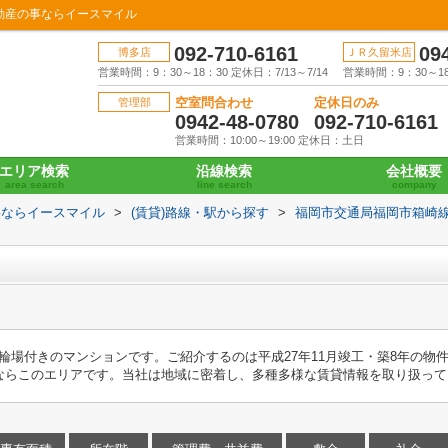
の不動産の事ならイースマイル
092-710-6161
09
博多店
ＪＲ久留米店
営業時間：9：30～18：30 定休日：7/13～7/14
営業時間：9：30～18：
空室問合わせ
定休日のみ
管理部
0942-48-0780
092-710-6161
営業時間：10:00～19:00 定休日：土日
エリア検索
沿線検索
会社概要
area search
line search
company
事ならイースマイル
>
(賃貸)路線・駅から探す
>
福岡市交通局福岡市箱崎
駐輪場付きのマンションです。ご紹介するのは平成27年11月竣工・築8年の物
ならこのエリアです。当社は地域に密着し、多種多様な賃貸情報を取り扱って