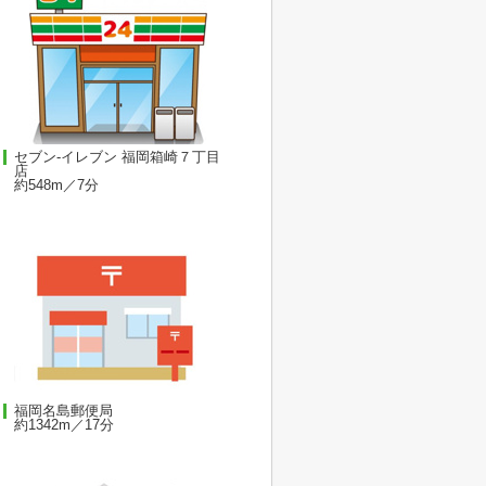
セブン‐イレブン 福岡箱崎７丁目
店
約548m／7分
福岡名島郵便局
約1342m／17分