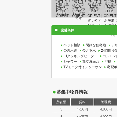
設備条件
ペット相談
閑静な住宅地
デ
公営水道
公共下水
24時間換
IHクッキングヒーター
コンロ２
シャワー
独立洗面台
浴槽
TVモニタ付インターホン
宅配
募集中物件情報
所在階
賃料
管理費
3
万円
4,000円
4.6
8
万円
4,000円