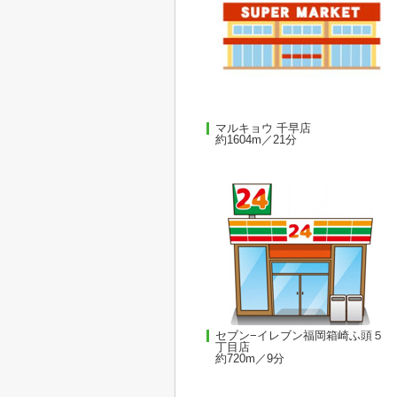
マルキョウ 千早店
約1604m／21分
セブン−イレブン福岡箱崎ふ頭５
丁目店
約720m／9分