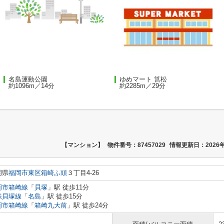
名島運動公園
ゆめマート 筥松
約1096m／14分
約2285m／29分
【マンション】
物件番号：87457029
情報更新日：2026年
岡県
福岡市東区
箱崎ふ頭
３丁目4-26
岡市箱崎線
「
貝塚
」駅 徒歩11分
鉄貝塚線
「
名島
」駅 徒歩15分
岡市箱崎線
「
箱崎九大前
」駅 徒歩24分