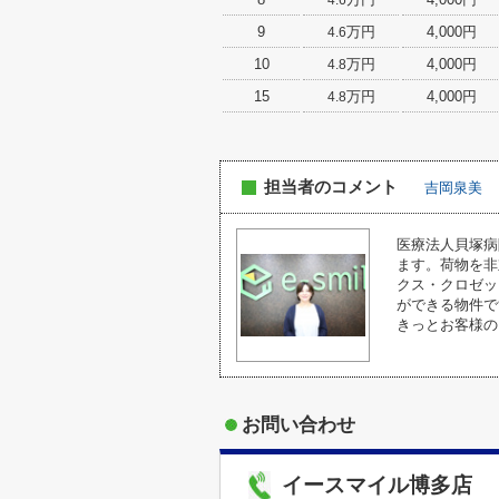
4.6
9
万円
4,000円
4.6
10
万円
4,000円
4.8
15
万円
4,000円
4.8
担当者のコメント
吉岡泉美
医療法人貝塚病
ます。荷物を非
クス・クロゼッ
ができる物件で
きっとお客様の
お問い合わせ
イースマイル博多店