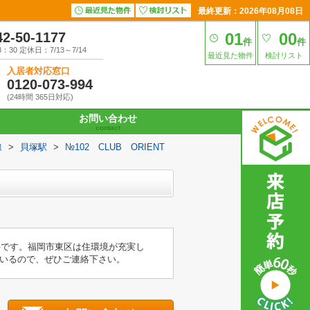
最終更新：2026年08月08日
42-50-1177
01
00
件
件
30 定休日：7/13～7/14
最近見た物件
検討リスト
入居者対応窓口
0120-073-994
(24時間 365日対応)
お問い合わせ
contact
線
>
貝塚駅
>
№102 CLUB ORIENT
件です。福岡市東区は住環境が充実し
いるので、ぜひご連絡下さい。