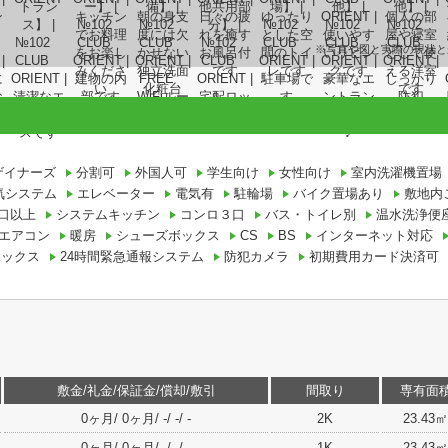
※写真や図と実際の現状と
ザイナーズ
分割可
外国人可
学生向け
女性向け
室内洗濯機置場
気システム
エレベーター
電気有
駐輪場
バイク置場あり
敷地内
口以上
システムキッチン
コンロ３口
バス・トイレ別
温水洗浄便
エアコン
暖房
シューズボックス
CS
BS
インターネット対応
ボックス
24時間緊急通報システム
防犯カメラ
初期費用カード決済可
敷金/礼金/保証金/償却/敷引
間取り
専有面
0ヶ月/ 0ヶ月/ -/ -/ -
2K
23.43㎡
0ヶ月/ 0ヶ月/ -/ -/ -
1K
23.43㎡