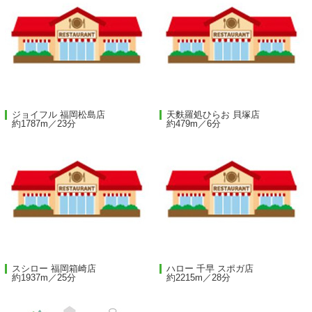
ジョイフル 福岡松島店
天麩羅処ひらお 貝塚店
約1787m／23分
約479m／6分
スシロー 福岡箱崎店
ハロー 千早 スポガ店
約1937m／25分
約2215m／28分