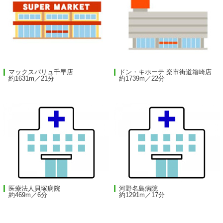
マックスバリュ千早店
ドン・キホーテ 楽市街道箱崎店
約1631m／21分
約1739m／22分
医療法人貝塚病院
河野名島病院
約469m／6分
約1291m／17分