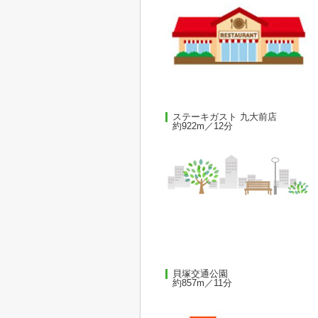
ステーキガスト 九大前店
約922m／12分
貝塚交通公園
約857m／11分