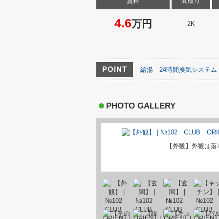
賃料
間取り
4.6
万円
2K
POINT
給湯
24時間換気システム
PHOTO GALLERY
【外観】外観は落