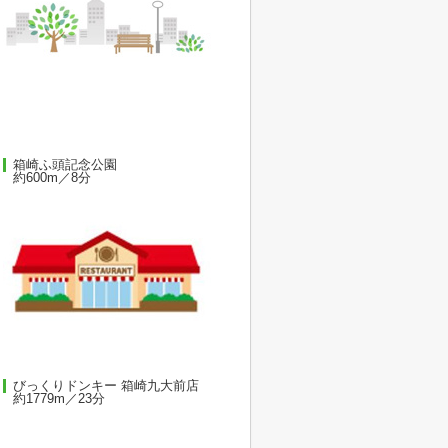
箱崎ふ頭記念公園
約600m／8分
びっくりドンキー 箱崎九大前店
約1779m／23分