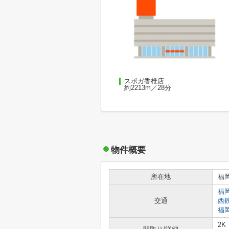
スポガ香椎店
約2213m／28分
物件概要
所在地
福
福
交通
西
福
2K