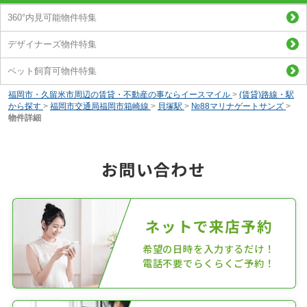
360°内見可能物件特集
デザイナーズ物件特集
ペット飼育可物件特集
福岡市・久留米市周辺の賃貸・不動産の事ならイースマイル
>
(賃貸)路線・駅
から探す
>
福岡市交通局福岡市箱崎線
>
貝塚駅
>
№88マリナゲートサンズ
>
物件詳細
お問い合わせ
ネットで来店予約
希望の日時を入力するだけ！
電話不要でらくらくご予約！