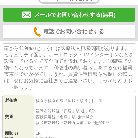
メールでお問い合わせする(無料)
電話でお問い合わせする
家から419mのところには医療法人貝塚病院があります。
セキュリティ面は、オートロック・TVインターホンなどを
設置しているので安全面でも優れております。10階建ての
物件となっています。利便性の高い暮らしをするなら福岡
市東区でいかがでしょうか。賃貸住宅情報をお探しの際に
は、ぜひお気軽に当社までご連絡下さい。しっかりとサポ
ート致します。
所在地
福岡県
福岡市東区
箱崎ふ頭
３丁目1-15
福岡市箱崎線
「
貝塚
」駅 徒歩8分
交通
西鉄貝塚線
「
名島
」駅 徒歩14分
福岡市箱崎線
「
箱崎九大前
」駅 徒歩20分
間取り/
1K