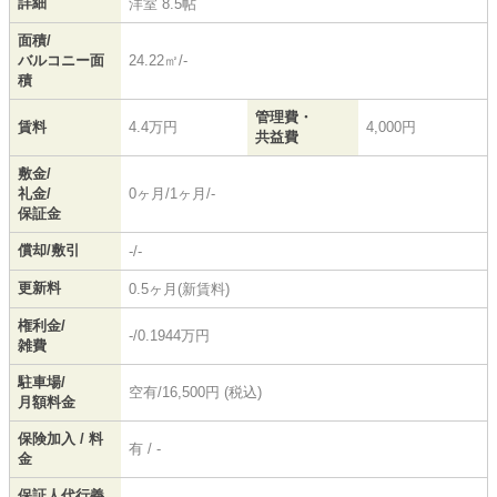
詳細
洋室 8.5帖
面積/
バルコニー面
24.22㎡/-
積
管理費・
賃料
4.4万円
4,000円
共益費
敷金/
礼金/
0ヶ月/1ヶ月/-
保証金
償却/敷引
-/-
更新料
0.5ヶ月(新賃料)
権利金/
-/0.1944万円
雑費
駐車場/
空有/16,500円 (税込)
月額料金
保険加入 / 料
有 / -
金
保証人代行義