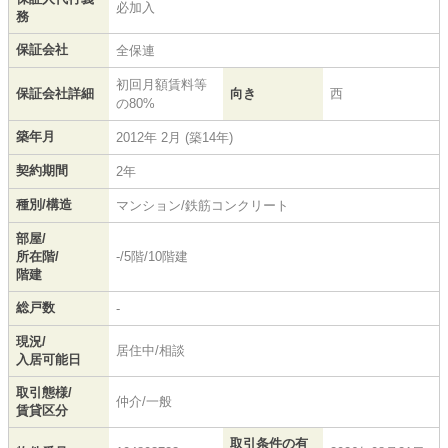
必加入
務
保証会社
全保連
初回月額賃料等
保証会社詳細
向き
西
の80%
築年月
2012年 2月 (築14年)
契約期間
2年
種別/構造
マンション/鉄筋コンクリート
部屋/
所在階/
-/5階/10階建
階建
総戸数
-
現況/
居住中/相談
入居可能日
取引態様/
仲介/一般
賃貸区分
取引条件の有