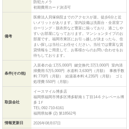
防犯カメラ
初期費用カード決済可
医療法人貝塚病院までのアクセスが楽。徒歩6分と近
いメリットがあります。室内設備は洗面台・全居室フ
ローリング・脱衣所など豊富に揃っており、過ごしや
すいお部屋になっております。マンションタイプのお
備考
部屋です。福岡市東区にお引っ越しが決まったら、住
まい探しは当社にお任せください。当社では豊富な賃
貸情報をご用意して、お客様からのお問い合わせをお
待ちしております。
入居者の会:1万5,000円 鍵交換代:3万3,000円 室内清
掃費用:5万5,000円 水道料:3,630円（月額） 事務手数
条件(その他)
料:770円（月額） 給湯基本料:4,235円（月額） ゴミ
処理費:550円（月額）
イースマイル博多店
福岡県福岡市博多区博多駅南１丁目14-6 クレベール博
取扱会社
多 1Ｆ
TEL:092-710-6161
福岡県知事 (2) 第18562号
情報更新日
2026年08月07日