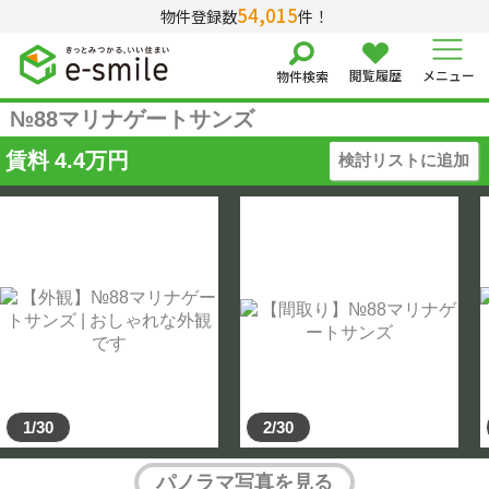
54,015
物件登録数
件！
閲覧履歴
メニュー
物件検索
№88マリナゲートサンズ
賃料
4.4
万円
検討リストに追加
1/30
2/30
パノラマ写真を見る