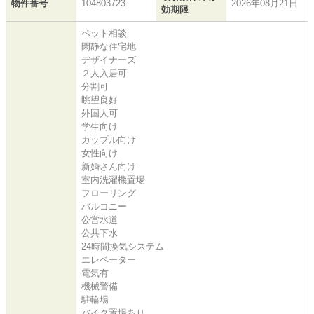
物件番号
104803723
2026年08月21日
効期限
ペット相談
閑静な住宅地
デザイナーズ
２人入居可
分割可
眺望良好
外国人可
学生向け
カップル向け
女性向け
新婚さん向け
室内洗濯機置場
フローリング
バルコニー
公営水道
公共下水
24時間換気システム
エレベーター
電気有
機械警備
駐輪場
バイク置場あり