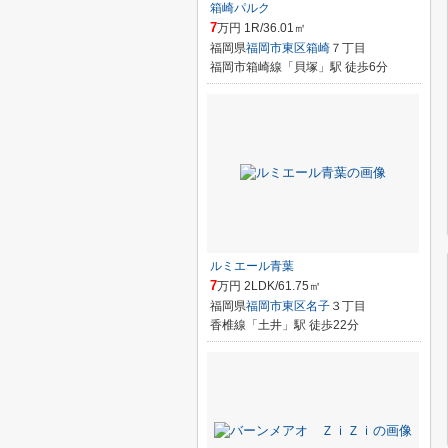
箱崎パルク
7
万円 1R/36.01㎡
福岡県
福岡市東区
箱崎
７丁目
福岡市箱崎線「貝塚」駅 徒歩6分
ルミエール青葉
7
万円 2LDK/61.75㎡
福岡県
福岡市東区
名子
３丁目
香椎線「土井」駅 徒歩22分