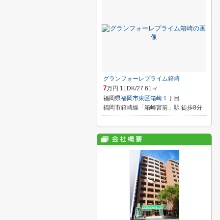
グランフォーレプライム箱崎
7
万円 1LDK/27.61㎡
福岡県
福岡市東区
箱崎
１丁目
福岡市箱崎線「箱崎宮前」駅 徒歩8分