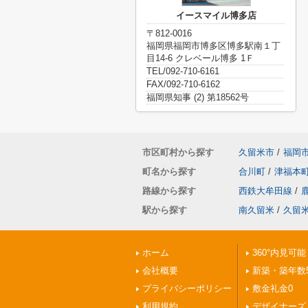
イースマイル博多店
〒812-0016
福岡県福岡市博多区博多駅南１丁
目14-6 クレベール博多 1Ｆ
TEL/092-710-6161
FAX/092-710-6162
福岡県知事 (2) 第18562号
市区町村から探す
久留米市
/
福岡
町名から探す
合川町
/
津福本
路線から探す
西鉄大牟田線
/
駅から探す
南久留米
/
久留
ホーム
360°内見可能
会社概要
新築・築年数
プライバシーポリシー
敷金礼金0
利用規約
デザイナーズ