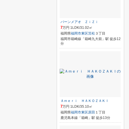
バーンメアオ ＺｉＺｉ
7
万円 1LDK/31.02㎡
福岡県
福岡市東区
筥松
３丁目
福岡市箱崎線「箱崎九大前」駅 徒歩12
分
Ａｍｅｒｉ ＨＡＫＯＺＡＫＩ
7
万円 1LDK/35.10㎡
福岡県
福岡市東区
原田
１丁目
鹿児島本線「箱崎」駅 徒歩13分