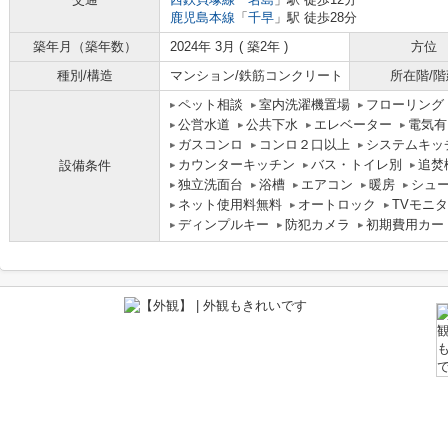
鹿児島本線
「
千早
」駅 徒歩28分
築年月（築年数）
2024年 3月 ( 築2年 )
方位
種別/構造
マンション/鉄筋コンクリート
所在階/階
ペット相談
室内洗濯機置場
フローリング
公営水道
公共下水
エレベーター
電気有
ガスコンロ
コンロ２口以上
システムキッ
カウンターキッチン
バス・トイレ別
追焚
設備条件
独立洗面台
浴槽
エアコン
暖房
シュ
ネット使用料無料
オートロック
TVモニ
ディンプルキー
防犯カメラ
初期費用カー