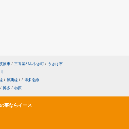
筑後市
/
三養基郡みやき町
/
うきは市
川
線
/
篠栗線
/
/
博多南線
/
博多
/
櫛原
の事ならイース