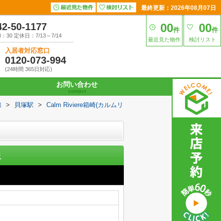
最終更新：2026年08月07日
42-50-1177
00
00
件
件
30 定休日：7/13～7/14
最近見た物件
検討リスト
入居者対応窓口
0120-073-994
(24時間 365日対応)
お問い合わせ
contact
線
>
貝塚駅
>
Calm Riviere箱崎(カルムリ
報