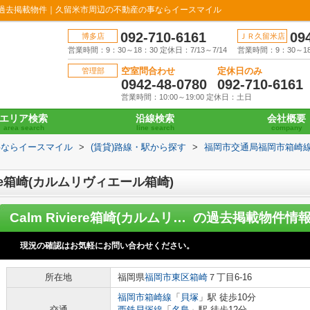
箱崎)の過去掲載物件｜久留米市周辺の不動産の事ならイースマイル
092-710-6161
09
博多店
ＪＲ久留米店
営業時間：9：30～18：30 定休日：7/13～7/14
営業時間：9：30～18：
空室問合わせ
定休日のみ
管理部
0942-48-0780
092-710-6161
営業時間：10:00～19:00 定休日：土日
エリア検索
沿線検索
会社概要
area search
line search
company
事ならイースマイル
>
(賃貸)路線・駅から探す
>
福岡市交通局福岡市箱崎
ere箱崎(カルムリヴィエール箱崎)
Calm Riviere箱崎(カルムリヴィエール箱崎)
の過去掲載物件情
現況の確認はお気軽にお問い合わせください。
所在地
福岡県
福岡市東区
箱崎
７丁目6-16
福岡市箱崎線
「
貝塚
」駅 徒歩10分
交通
西鉄貝塚線
「
名島
」駅 徒歩12分