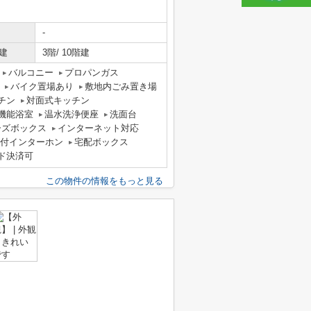
-
建
3階/ 10階建
バルコニー
プロパンガス
バイク置場あり
敷地内ごみ置き場
チン
対面式キッチン
機能浴室
温水洗浄便座
洗面台
ーズボックス
インターネット対応
タ付インターホン
宅配ボックス
ド決済可
この物件の情報をもっと見る