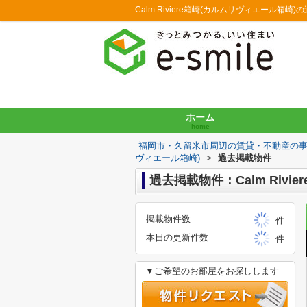
Calm Riviere箱崎(カルムリヴィエール
ホーム
home
福岡市・久留米市周辺の賃貸・不動産の
ヴィエール箱崎)
>
過去掲載物件
過去掲載物件：Calm Rivi
掲載物件数
件
本日の更新件数
件
▼ご希望のお部屋をお探しします