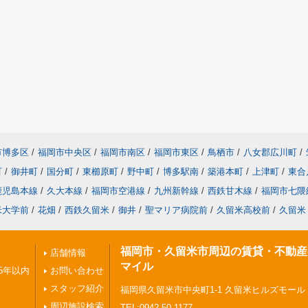
市博多区
/
福岡市中央区
/
福岡市南区
/
福岡市東区
/
鳥栖市
/
八女郡広川町
/
町
/
御井町
/
国分町
/
東櫛原町
/
野中町
/
博多駅南
/
築港本町
/
上津町
/
東合
鹿児島本線
/
久大本線
/
福岡市空港線
/
九州新幹線
/
西鉄甘木線
/
福岡市七隈
米大学前
/
花畑
/
西鉄久留米
/
御井
/
聖マリア病院前
/
久留米高校前
/
久留米
福岡市・久留米市周辺の賃貸・不動産
店舗情報
マイル
5年以内
お問い合わせ
スタッフ紹介
福岡県久留米市中央町1-1 久留米ヒルズモール
周辺施設検索
TEL:0942-50-1177