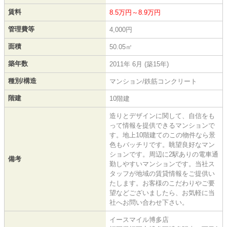
賃料
8.5万円～8.9万円
管理費等
4,000円
面積
50.05㎡
築年数
2011年 6月 (築15年)
種別/構造
マンション/鉄筋コンクリート
階建
10階建
造りとデザインに関して、自信をも
って情報を提供できるマンションで
す。地上10階建てのこの物件なら景
色もバッチリです。眺望良好なマン
ションです。周辺に2駅ありの電車通
備考
勤しやすいマンションです。当社ス
タッフが地域の賃貸情報をご提供い
たします。お客様のこだわりやご要
望などございましたら、お気軽に当
社へお問い合わせ下さい。
イースマイル博多店