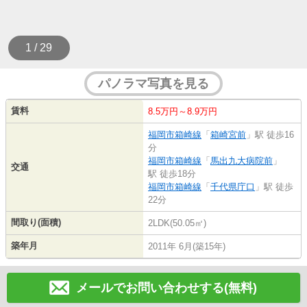
1 / 29
パノラマ写真を見る
賃料
8.5万円～8.9万円
福岡市箱崎線
「
箱崎宮前
」駅 徒歩16
分
福岡市箱崎線
「
馬出九大病院前
」
交通
駅 徒歩18分
福岡市箱崎線
「
千代県庁口
」駅 徒歩
22分
間取り(面積)
2LDK(50.05㎡)
築年月
2011年 6月(築15年)
メールでお問い合わせする(無料)