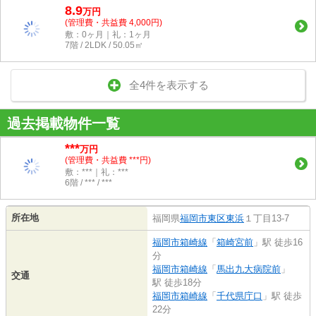
8.9
万
円
(管理費・共益費 4,000円)
敷：0ヶ月｜礼：1ヶ月
7階 / 2LDK / 50.05㎡
全4件を表示する
過去掲載物件一覧
***
万円
(管理費・共益費 ***円)
敷：***｜礼：***
6階 / *** / ***
所在地
福岡県
福岡市東区
東浜
１丁目13-7
福岡市箱崎線
「
箱崎宮前
」駅 徒歩16
分
福岡市箱崎線
「
馬出九大病院前
」
交通
駅 徒歩18分
福岡市箱崎線
「
千代県庁口
」駅 徒歩
22分