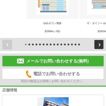
ゆめタウン博多
ザ・ダイソー 
約588m／8分
約603
前
メールでお問い合わせする(無料)
電話でお問い合わせする
現況の確認はお気軽にお問い合わせください。
店舗情報