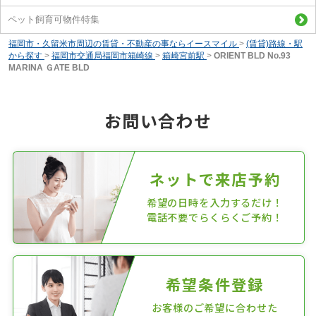
ペット飼育可物件特集
福岡市・久留米市周辺の賃貸・不動産の事ならイースマイル
>
(賃貸)路線・駅
から探す
>
福岡市交通局福岡市箱崎線
>
箱崎宮前駅
>
ORIENT BLD No.93
MARINA ＧATE BLD
お問い合わせ
ネットで来店予約
希望の日時を入力するだけ！
電話不要でらくらくご予約！
希望条件登録
お客様のご希望に合わせた