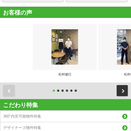
お客様の声
松村健巳
松村
前
こだわり特集
360°内見可能物件特集
デザイナーズ物件特集