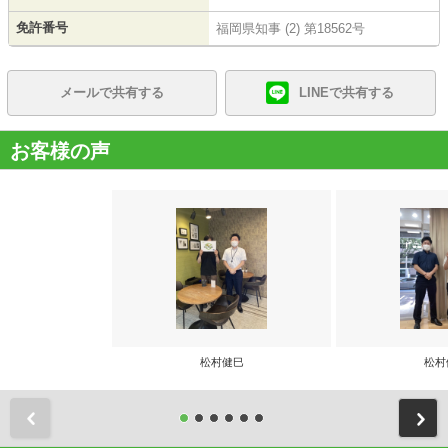
免許番号
福岡県知事 (2) 第18562号
メールで共有する
LINEで共有する
お客様の声
松村健巳
松村
前