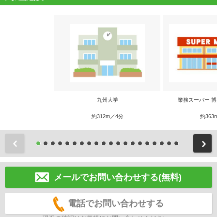
九州大学
業務スーパー 
約312m／4分
約363
前
メールでお問い合わせする(無料)
電話でお問い合わせする