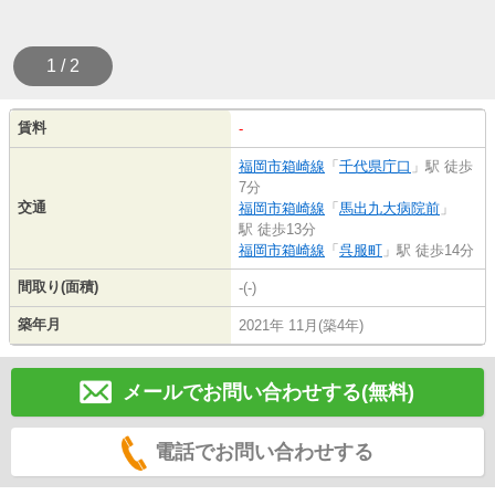
1 / 2
賃料
-
福岡市箱崎線
「
千代県庁口
」駅 徒歩
7分
交通
福岡市箱崎線
「
馬出九大病院前
」
駅 徒歩13分
福岡市箱崎線
「
呉服町
」駅 徒歩14分
間取り(面積)
-(-)
築年月
2021年 11月(築4年)
メールでお問い合わせする(無料)
電話でお問い合わせする