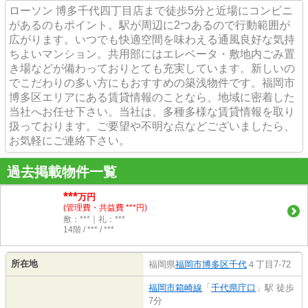
ローソン 博多千代四丁目店まで徒歩5分と近場にコンビニ
があるのもポイント。駅が周辺に2つあるので行動範囲が
広がります。いつでも快適空間を味わえる通風良好な気持
ちよいマンション。共用部にはエレベータ・敷地内ごみ置
き場などが備わっておりとても充実しています。新しいの
でこだわりの多い方にもおすすめの築浅物件です。福岡市
博多区エリアにある賃貸情報のことなら、地域に密着した
当社へお任せ下さい。当社は、多種多様な賃貸情報を取り
扱っております。ご要望や不明な点などございましたら、
お気軽にご連絡下さい。
過去掲載物件一覧
***
万円
(管理費・共益費 ***円)
敷：***｜礼：***
14階 / *** / ***
所在地
福岡県
福岡市博多区
千代
４丁目7-72
福岡市箱崎線
「
千代県庁口
」駅 徒歩
7分