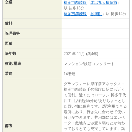
交通
福岡市箱崎線
「
馬出九大病院前
」
駅 徒歩13分
福岡市箱崎線
「
呉服町
」駅 徒歩14分
賃料
-
管理費等
-
面積
-
築年数
2021年 11月 (築4年)
種別/構造
マンション/鉄筋コンクリート
階建
14階建
グランフォーレ県庁前アネックス：
福岡市箱崎線千代県庁口駅にも近く
て便利。近くにはローソン 博多千代
四丁目店(徒歩5分)がありちょっとし
た買い物に便利です。2駅利用できる
場所にあり、行き先に合わせて使い
分けができます。共用部にはエレベ
ータ・敷地内ごみ置き場などが備わ
備考
っておりとても充実しています。築