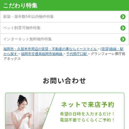
こだわり特集
新築・築年数5年以内物件特集
ペット飼育可物件特集
インターネット無料物件特集
福岡市・久留米市周辺の賃貸・不動産の事ならイースマイル
>
(賃貸)路線・駅
から探す
>
福岡市交通局福岡市箱崎線
>
千代県庁口駅
>
グランフォーレ県庁前
アネックス
お問い合わせ
ネットで来店予約
希望の日時を入力するだけ！
電話不要でらくらくご予約！