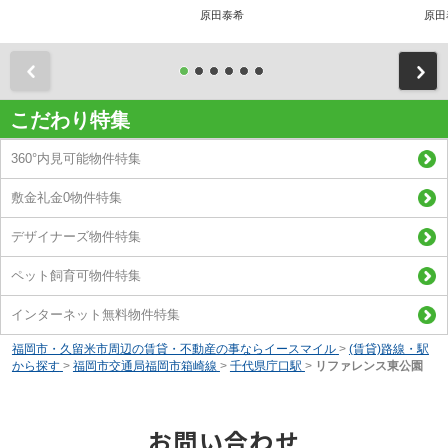
原田泰希
原田
前
こだわり特集
360°内見可能物件特集
敷金礼金0物件特集
デザイナーズ物件特集
ペット飼育可物件特集
インターネット無料物件特集
福岡市・久留米市周辺の賃貸・不動産の事ならイースマイル
>
(賃貸)路線・駅
から探す
>
福岡市交通局福岡市箱崎線
>
千代県庁口駅
>
リファレンス東公園
お問い合わせ