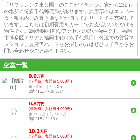
「リファレンス東公園」のここがイチオシ。家から232m
の場所に博多千代郵便局があります。共用部にはエレベー
タ・敷地内ごみ置き場などが揃っており、とても充実して
います。こちらは初期費用をカードでお支払いいただける
物件です。2駅利用可能なアクセスの良い物件です。福岡
市博多区エリアと福岡市箱崎線千代県庁口付近での賃貸マ
ンション、賃貸アパートをお探しの方はぜひコチラからお
問い合わせやご連絡を下さい。
空室一覧
9.9
万
円
(管理費・共益費 5,000円)
敷：0ヶ月｜礼：0ヶ月
2階 / 1LDK / 39.36㎡
6.8
万
円
(管理費・共益費 4,000円)
敷：0ヶ月｜礼：0ヶ月
5階 / 1R / 24.80㎡
10.3
万
円
(管理費・共益費 5,000円)