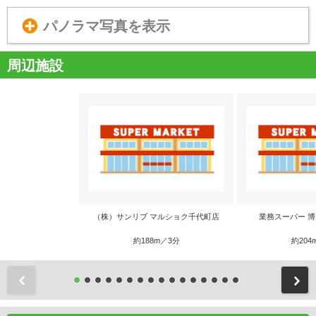
パノラマ写真を表示
周辺施設
（株）サンリブ マルショク千代町店
業務スーパー 
約188m／3分
約204
前