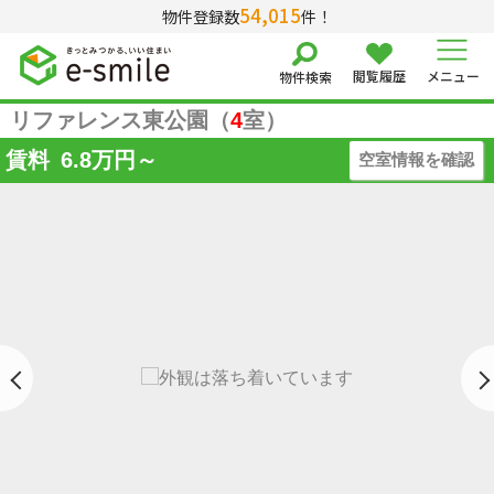
54,015
物件登録数
件！
閲覧履歴
メニュー
物件検索
リファレンス東公園（
4
室）
賃料
6.8
万円～
空室情報を確認