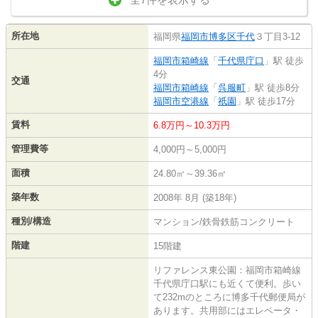
所在地
福岡県
福岡市博多区
千代
３丁目3-12
福岡市箱崎線
「
千代県庁口
」駅 徒歩
4分
交通
福岡市箱崎線
「
呉服町
」駅 徒歩8分
福岡市空港線
「
祇園
」駅 徒歩17分
賃料
6.8万円～10.3万円
管理費等
4,000円～5,000円
面積
24.80㎡～39.36㎡
築年数
2008年 8月 (築18年)
種別/構造
マンション/鉄骨鉄筋コンクリート
階建
15階建
リファレンス東公園：福岡市箱崎線
千代県庁口駅にも近くて便利。歩い
て232mのところに博多千代郵便局が
あります。共用部にはエレベータ・