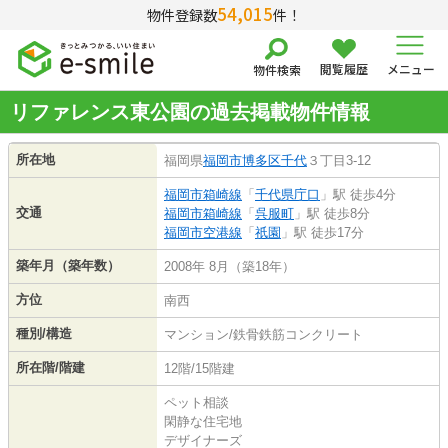
54,015
物件登録数
件！
閲覧履歴
メニュー
物件検索
リファレンス東公園の過去掲載物件情報
所在地
福岡県
福岡市博多区
千代
３丁目3-12
福岡市箱崎線
「
千代県庁口
」駅 徒歩4分
交通
福岡市箱崎線
「
呉服町
」駅 徒歩8分
福岡市空港線
「
祇園
」駅 徒歩17分
築年月（築年数）
2008年 8月（築18年）
方位
南西
種別/構造
マンション/鉄骨鉄筋コンクリート
所在階/階建
12階/15階建
ペット相談
閑静な住宅地
デザイナーズ