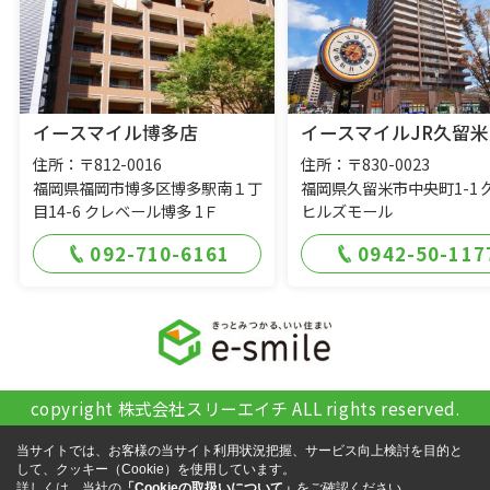
イースマイル博多店
イースマイルJR久留米
住所：〒812-0016
住所：〒830-0023
福岡県福岡市博多区博多駅南１丁
福岡県久留米市中央町1-1 
目14-6 クレベール博多 1Ｆ
ヒルズモール
092-710-6161
0942-50-117
copyright 株式会社スリーエイチ ALL rights reserved.
当サイトでは、お客様の当サイト利用状況把握、サービス向上検討を目的と
して、クッキー（Cookie）を使用しています。
詳しくは、当社の
「Cookieの取扱いについて」
をご確認ください。