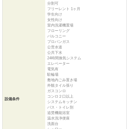
分割可
フリーレント 1ヶ月
学生向け
女性向け
室内洗濯機置場
フローリング
バルコニー
プロパンガス
公営水道
公共下水
24時間換気システム
エレベーター
電気有
駐輪場
敷地内ごみ置き場
外観タイル張り
ガスコンロ
コンロ２口以上
設備条件
システムキッチン
バス・トイレ別
追焚機能浴室
温水洗浄便座
洗面台