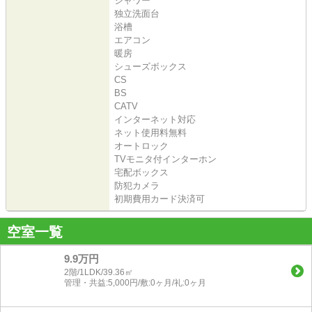
シャワー
独立洗面台
浴槽
エアコン
暖房
シューズボックス
CS
BS
CATV
インターネット対応
ネット使用料無料
オートロック
TVモニタ付インターホン
宅配ボックス
防犯カメラ
初期費用カード決済可
空室一覧
9.9万円
2階/1LDK/39.36㎡
管理・共益:5,000円/敷:0ヶ月/礼:0ヶ月