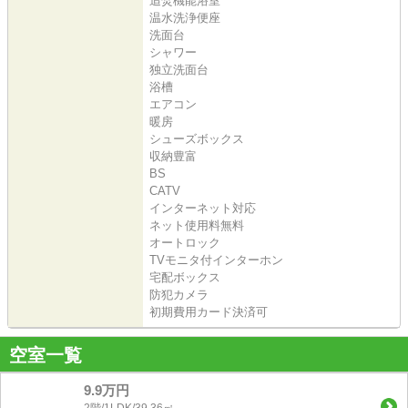
追焚機能浴室
温水洗浄便座
洗面台
シャワー
独立洗面台
浴槽
エアコン
暖房
シューズボックス
収納豊富
BS
CATV
インターネット対応
ネット使用料無料
オートロック
TVモニタ付インターホン
宅配ボックス
防犯カメラ
初期費用カード決済可
空室一覧
9.9万円
2階/1LDK/39.36㎡