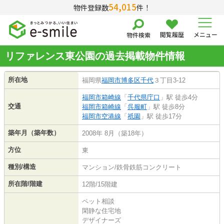
54,015
物件登録数
件！
閲覧履歴
メニュー
物件検索
リファレンス東公園の過去掲載物件情報
所在地
福岡県
福岡市博多区
千代
３丁目3-12
福岡市箱崎線
「
千代県庁口
」駅 徒歩4分
交通
福岡市箱崎線
「
呉服町
」駅 徒歩8分
福岡市空港線
「
祇園
」駅 徒歩17分
築年月（築年数）
2008年 8月（築18年）
方位
東
種別/構造
マンション/鉄骨鉄筋コンクリート
所在階/階建
12階/15階建
ペット相談
閑静な住宅地
デザイナーズ