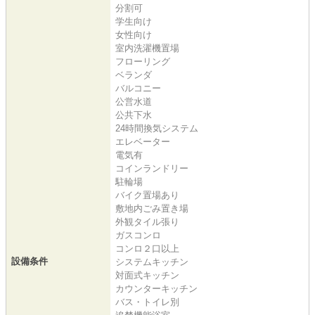
分割可
学生向け
女性向け
室内洗濯機置場
フローリング
ベランダ
バルコニー
公営水道
公共下水
24時間換気システム
エレベーター
電気有
コインランドリー
駐輪場
バイク置場あり
敷地内ごみ置き場
外観タイル張り
ガスコンロ
コンロ２口以上
設備条件
システムキッチン
対面式キッチン
カウンターキッチン
バス・トイレ別