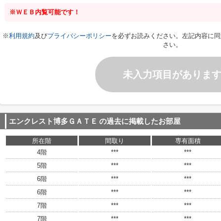
※ＷＥＢ内覧可能です！
※
利用規約
及び
プライバシーポリシー
を必ずお読みください。左記内容に同
さい。
未入力項目がありま
エンクレスト博多ＧＡＴＥ
の過去に掲載したお部屋
所在階
間取り
専有面積
4階
***
***
5階
***
***
6階
***
***
6階
***
***
7階
***
***
7階
***
***