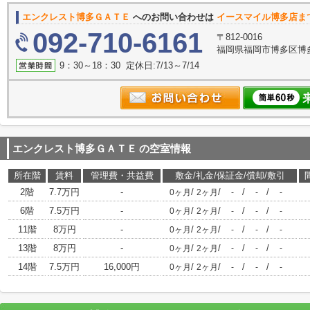
エンクレスト博多ＧＡＴＥ
へのお問い合わせは
イースマイル博多店ま
092-710-6161
〒812-0016
福岡県福岡市博多区博多
9：30～18：30 定休日:7/13～7/14
エンクレスト博多ＧＡＴＥ
の空室情報
所在階
賃料
管理費・共益費
敷金/礼金/保証金/償却/敷引
2階
7.7万円
-
/
/
/
/
0ヶ月
2ヶ月
-
-
-
6階
7.5万円
-
/
/
/
/
0ヶ月
2ヶ月
-
-
-
11階
8万円
-
/
/
/
/
0ヶ月
2ヶ月
-
-
-
13階
8万円
-
/
/
/
/
0ヶ月
2ヶ月
-
-
-
14階
7.5万円
16,000円
/
/
/
/
0ヶ月
2ヶ月
-
-
-