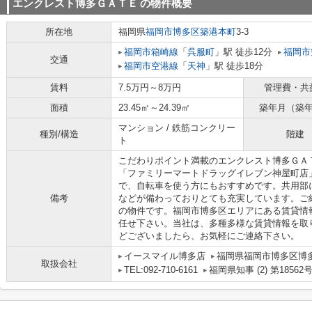
エンクレスト博多ＧＡＴＥ
の物件概要
所在地
福岡県
福岡市博多区
築港本町
3-3
福岡市箱崎線
「
呉服町
」駅 徒歩12分
福岡市
交通
福岡市空港線
「
天神
」駅 徒歩18分
賃料
7.5万円～8万円
管理費・共
面積
23.45㎡～24.39㎡
築年月（築
マンション / 鉄筋コンクリー
種別/構造
階建
ト
こだわりポイント満載のエンクレスト博多ＧＡ
「ファミリーマートドラッグイレブン神屋町店
で、自転車を使う方にもおすすめです。共用部
備考
などが備わっておりとても充実しています。ご紹
の物件です。福岡市博多区エリアにある賃貸情
任せ下さい。当社は、多種多様な賃貸情報を取
どございましたら、お気軽にご連絡下さい。
イースマイル博多店
福岡県福岡市博多区博多駅
取扱会社
TEL:092-710-6161
福岡県知事 (2) 第18562