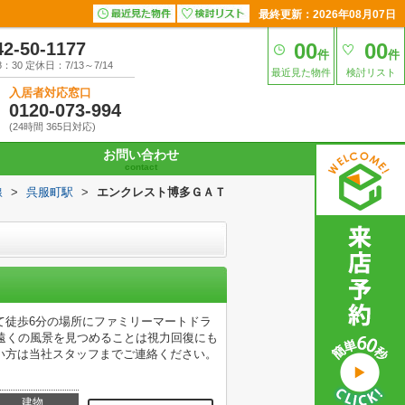
最終更新：2026年08月07日
42-50-1177
00
00
件
件
30 定休日：7/13～7/14
最近見た物件
検討リスト
入居者対応窓口
0120-073-994
(24時間 365日対応)
お問い合わせ
contact
線
>
呉服町駅
>
エンクレスト博多ＧＡＴ
て徒歩6分の場所にファミリーマートドラ
遠くの風景を見つめることは視力回復にも
い方は当社スタッフまでご連絡ください。
建物