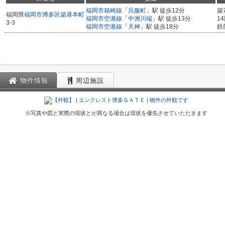
福岡市箱崎線
「
呉服町
」駅 徒歩12分
築
福岡県
福岡市博多区
築港本町
福岡市空港線
「
中洲川端
」駅 徒歩13分
1
3-3
福岡市空港線
「
天神
」駅 徒歩18分
鉄
物件情報
周辺施設
※写真や図と実際の現状とが異なる場合は現状を優先させていただきます