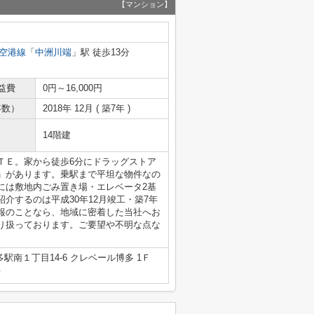
【マンション】
空港線
「
中洲川端
」駅 徒歩13分
益費
0円～16,000円
年数）
2018年 12月 ( 築7年 )
14階建
ＴＥ。家から徒歩6分にドラッグストア
」があります。乗駅まで平坦な物件なの
には敷地内ごみ置き場・エレベータ2基
介するのは平成30年12月竣工・築7年
報のことなら、地域に密着した当社へお
り扱っております。ご要望や不明な点な
南１丁目14-6 クレベール博多 1Ｆ
号