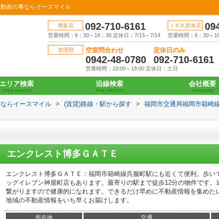
不動産の事ならイースマイル
092-710-6161
09
博多店
ＪＲ久留米店
営業時間：9：30～18：30 定休日：7/13～7/14
営業時間：9：30～18：
空室問合わせ
定休日のみ
管理部
0942-48-0780
092-710-6161
営業時間：10:00～19:00 定休日：土日
エリア検索
沿線検索
会社概要
area search
line search
company
事ならイースマイル
>
(賃貸)路線・駅から探す
>
福岡市交通局福岡市箱崎
エンクレスト博多ＧＡＴＥ
エンクレスト博多ＧＡＴＥ：福岡市箱崎線呉服町駅にも近くて便利。歩い
ッグイレブン神屋町店もあります。最寄りの駅まで徒歩12分の物件です。
繋がりますので健康的になれます。できるだけ早めに不動産情報を集めた
地域の不動産情報をいち早くお届けします。
所在地
交通