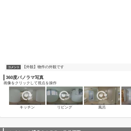
【外観】物件の外観です
コメント
360度パノラマ写真
画像をクリックして視点を操作
キッチン
リビング
風呂