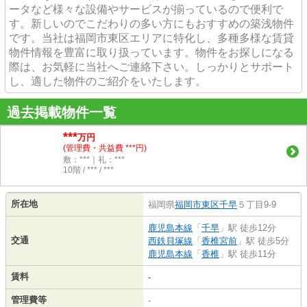
ータなど様々な設備やサービスが揃っているので便利で
す。新しいのでこだわりの多い方にもおすすめの築浅物件
です。当社は福岡市東区エリアに特化し、多種多様な賃貸
物件情報を豊富に取り扱っています。物件をお探しになる
際は、お気軽に当社へご連絡下さい。しっかりとサポート
し、適した物件のご紹介をいたします。
過去掲載物件一覧
***
万円
(管理費・共益費 ***円)
敷：***｜礼：***
10階 / *** / ***
所在地
福岡県
福岡市東区
千早
５丁目9-9
鹿児島本線
「
千早
」駅 徒歩12分
交通
西鉄貝塚線
「
香椎宮前
」駅 徒歩5分
鹿児島本線
「
香椎
」駅 徒歩11分
賃料
-
管理費等
-