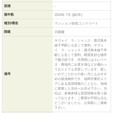
面積
-
築年数
2024年 7月 (築2年)
種別/構造
マンション/鉄筋コンクリート
階建
15階建
サヴォイ ラ・シャンス：鹿児島本
線千早駅にも近くて便利。サヴォ
イ ラ・シャンス：鹿児島本線千早
駅にも近くて便利。眺望良好な物件
で魅力的です。共用部にはエレベー
タ・敷地内ごみ置き場などが備わっ
ておりとても充実しています。新し
備考
いのでこだわりの多い方にもおすす
めの築浅物件です。福岡市東区エリ
アにある賃貸情報のことなら、地域
に密着した当社へお任せ下さい。当
社は、多種多様な賃貸情報を取り扱
っております。ご要望や不明な点な
どございましたら、お気軽にご連絡
下さい。