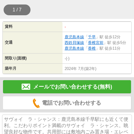
1 / 7
賃料
-
鹿児島本線
「
千早
」駅 徒歩12分
交通
西鉄貝塚線
「
香椎宮前
」駅 徒歩5分
鹿児島本線
「
香椎
」駅 徒歩11分
間取り(面積)
-(-)
築年月
2024年 7月(築2年)
メールでお問い合わせする(無料)
電話でお問い合わせする
サヴォイ ラ・シャンス：鹿児島本線千早駅にも近くて便
利。こだわりポイント満載のサヴォイ ラ・シャンス。眺
望良好な物件です。共用部には敷地内ごみ置き場・エレベ