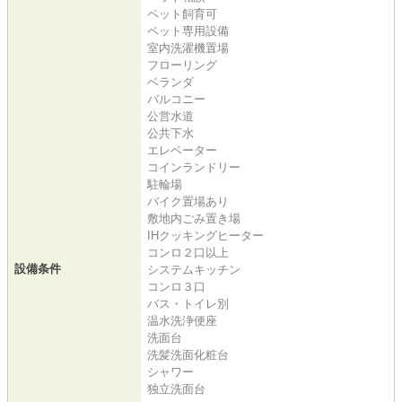
ペット飼育可
ペット専用設備
室内洗濯機置場
フローリング
ベランダ
バルコニー
公営水道
公共下水
エレベーター
コインランドリー
駐輪場
バイク置場あり
敷地内ごみ置き場
IHクッキングヒーター
コンロ２口以上
設備条件
システムキッチン
コンロ３口
バス・トイレ別
温水洗浄便座
洗面台
洗髪洗面化粧台
シャワー
独立洗面台