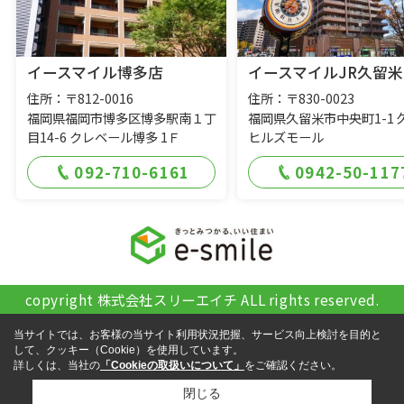
イースマイル博多店
イースマイルJR久留米
住所：〒812-0016
住所：〒830-0023
福岡県福岡市博多区博多駅南１丁
福岡県久留米市中央町1-1 
目14-6 クレベール博多 1Ｆ
ヒルズモール
092-710-6161
0942-50-117
copyright 株式会社スリーエイチ ALL rights reserved.
当サイトでは、お客様の当サイト利用状況把握、サービス向上検討を目的と
して、クッキー（Cookie）を使用しています。
詳しくは、当社の
「Cookieの取扱いについて」
をご確認ください。
閉じる