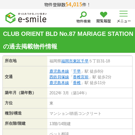
54,015
物件登録数
件！
閲覧履歴
メニュー
物件検索
CLUB ORIENT BLD No.87 MARIAGE STATION
の過去掲載物件情報
所在地
福岡県
福岡市東区
千早
５丁目31-18
鹿児島本線
「
千早
」駅 徒歩8分
交通
西鉄貝塚線
「
香椎宮前
」駅 徒歩2分
鹿児島本線
「
香椎
」駅 徒歩11分
築年月（築年数）
2012年 3月（築14年）
方位
東
種別/構造
マンション/鉄筋コンクリート
所在階/階建
13階/14階建
ペット相談