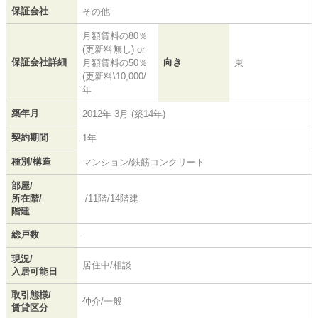
保証会社
その他
月額賃料の80％
(更新料無し) or
保証会社詳細
向き
月額賃料の50％
東
(更新料\10,000/
年
築年月
2012年 3月 (築14年)
契約期間
1年
種別/構造
マンション/鉄筋コンクリート
部屋/
所在階/
-/11階/14階建
階建
総戸数
-
現況/
居住中/相談
入居可能日
取引態様/
仲介/一般
賃貸区分