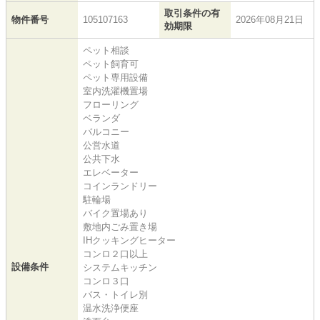
取引条件の有
物件番号
105107163
2026年08月21日
効期限
ペット相談
ペット飼育可
ペット専用設備
室内洗濯機置場
フローリング
ベランダ
バルコニー
公営水道
公共下水
エレベーター
コインランドリー
駐輪場
バイク置場あり
敷地内ごみ置き場
IHクッキングヒーター
コンロ２口以上
設備条件
システムキッチン
コンロ３口
バス・トイレ別
温水洗浄便座