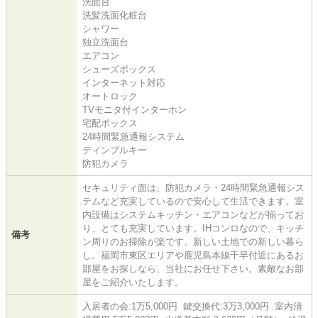
洗面台
洗髪洗面化粧台
シャワー
独立洗面台
エアコン
シューズボックス
インターネット対応
オートロック
TVモニタ付インターホン
宅配ボックス
24時間緊急通報システム
ディンプルキー
防犯カメラ
セキュリティ面は、防犯カメラ・24時間緊急通報シス
テムなど充実しているので安心して生活できます。室
内設備はシステムキッチン・エアコンなどが揃ってお
り、とても充実しています。IHコンロなので、キッチ
備考
ン周りのお掃除が楽です。新しい土地での新しい暮ら
し。福岡市東区エリアや鹿児島本線千早付近にあるお
部屋をお探しなら、当社にお任せ下さい。素敵なお部
屋をご紹介いたします。
入居者の会:1万5,000円 鍵交換代:3万3,000円 室内清