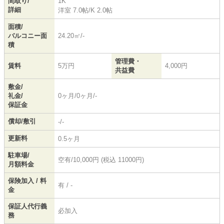
間取り/
1K
詳細
洋室 7.0帖
/
K 2.0帖
面積/
バルコニー面
24.20㎡/-
積
管理費・
賃料
5万円
4,000円
共益費
敷金/
礼金/
0ヶ月/0ヶ月/-
保証金
償却/敷引
-/-
更新料
0.5ヶ月
駐車場/
空有/10,000円 (税込 11000円)
月額料金
保険加入 / 料
有 / -
金
保証人代行義
必加入
務