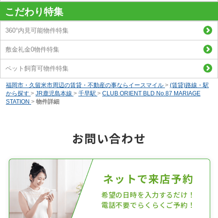
こだわり特集
360°内見可能物件特集
敷金礼金0物件特集
ペット飼育可物件特集
福岡市・久留米市周辺の賃貸・不動産の事ならイースマイル
>
(賃貸)路線・駅
から探す
>
JR鹿児島本線
>
千早駅
>
CLUB ORIENT BLD No.87 MARIAGE
STATION
>
物件詳細
お問い合わせ
ネットで来店予約
希望の日時を入力するだけ！
電話不要でらくらくご予約！