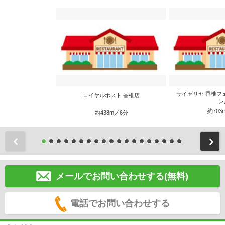
サイゼリヤ 香椎フ
ロイヤルホスト 香椎店
ン
約703
約438m／6分
前
メールでお問い合わせする(無料)
電話でお問い合わせする