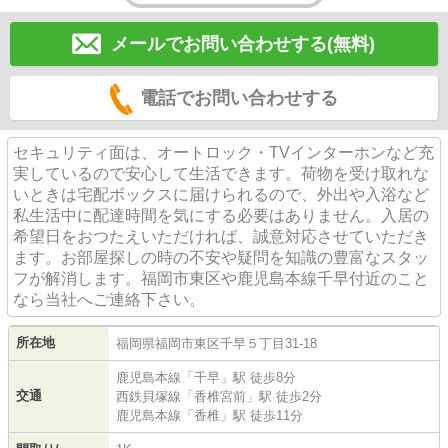
メールでお問い合わせする(無料)
電話でお問い合わせする
セキュリティ面は、オートロック・TVインターホンなど充
実しているので安心して生活できます。荷物を受け取れな
いときは宅配ボックスに届けられるので、外出や入浴など
私生活中に配達時間を気にする必要はありません。入居の
希望日をおつたえいただければ、誠意対応させていただき
ます。お部屋探しの時の不安や疑問を知識の豊富なスタッ
フが解消します。福岡市東区や鹿児島本線千早付近のこと
なら当社へご連絡下さい。
所在地
福岡県
福岡市東区
千早
５丁目31-18
鹿児島本線
「
千早
」駅 徒歩8分
交通
西鉄貝塚線
「
香椎宮前
」駅 徒歩2分
鹿児島本線
「
香椎
」駅 徒歩11分