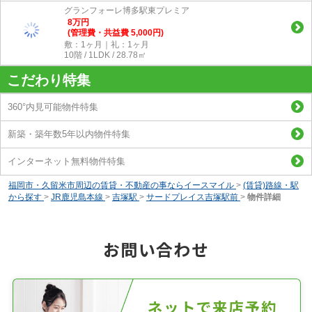
グランフォーレ博多駅東プレミア
8
万
円
(管理費・共益費 5,000円)
敷：1ヶ月｜礼：1ヶ月
10階 / 1LDK / 28.78㎡
こだわり特集
360°内見可能物件特集
新築・築年数5年以内物件特集
インターネット無料物件特集
福岡市・久留米市周辺の賃貸・不動産の事ならイースマイル
>
(賃貸)路線・駅
から探す
>
JR鹿児島本線
>
吉塚駅
>
サードプレイス吉塚駅前
>
物件詳細
お問い合わせ
ネットで来店予約