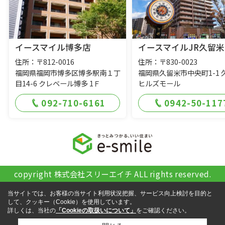
イースマイル博多店
イースマイルJR久留米
住所：〒812-0016
住所：〒830-0023
福岡県福岡市博多区博多駅南１丁
福岡県久留米市中央町1-1 
目14-6 クレベール博多 1Ｆ
ヒルズモール
092-710-6161
0942-50-117
copyright 株式会社スリーエイチ ALL rights reserved.
当サイトでは、お客様の当サイト利用状況把握、サービス向上検討を目的と
して、クッキー（Cookie）を使用しています。
詳しくは、当社の
「Cookieの取扱いについて」
をご確認ください。