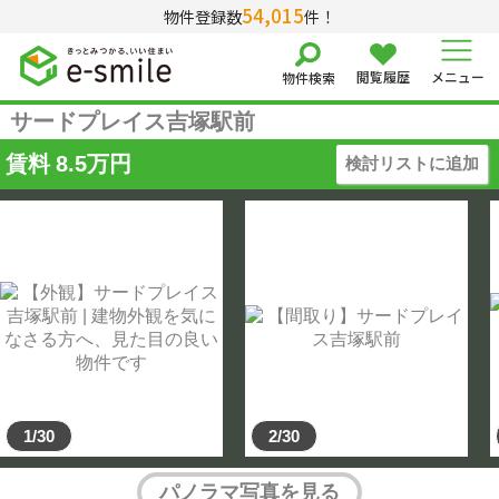
54,015
物件登録数
件！
閲覧履歴
メニュー
物件検索
サードプレイス吉塚駅前
賃料
8.5
万円
検討リストに追加
1/30
2/30
パノラマ写真を見る