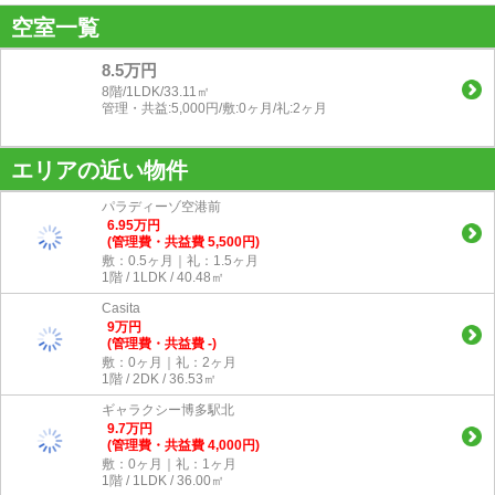
空室一覧
8.5万円
8階/1LDK/33.11㎡
管理・共益:5,000円/敷:0ヶ月/礼:2ヶ月
エリアの近い物件
パラディーゾ空港前
6.95
万
円
(管理費・共益費 5,500円)
敷：0.5ヶ月｜礼：1.5ヶ月
1階 / 1LDK / 40.48㎡
Casita
9
万
円
(管理費・共益費 -)
敷：0ヶ月｜礼：2ヶ月
1階 / 2DK / 36.53㎡
ギャラクシー博多駅北
9.7
万
円
(管理費・共益費 4,000円)
敷：0ヶ月｜礼：1ヶ月
1階 / 1LDK / 36.00㎡