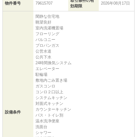
取引条件の有
物件番号
79615707
2026年08月17日
効期限
閑静な住宅地
眺望良好
室内洗濯機置場
フローリング
バルコニー
プロパンガス
公営水道
公共下水
24時間換気システム
エレベーター
駐輪場
敷地内ごみ置き場
ガスコンロ
コンロ２口以上
システムキッチン
対面式キッチン
カウンターキッチン
設備条件
バス・トイレ別
温水洗浄便座
洗面台
シャワー