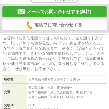
メールでお問い合わせする(無料)
電話でお問い合わせする
吉塚ゆりの樹幼稚園まで徒歩6分なので、送り迎えも楽で
す。忙しい朝でも鏡を見ながらサッと身支度を整えること
ができる洗面化粧台があります。築浅で、設備もそろって
いる物件です。きれいな物件で気持ちもフレッシュ。充実
した毎日を送る為の第一歩がお部屋探しです。福岡市博多
区や鹿児島本線吉塚付近へのお引っ越しをご検討している
なら、ぜひ当社にお任せ下さい。
所在地
福岡県
福岡市博多区
吉塚
６丁目10-57
鹿児島本線
「
吉塚
」駅 徒歩6分
交通
福岡市箱崎線
「
馬出九大病院前
」駅 徒歩14分
福岡市箱崎線
「
箱崎宮前
」駅 徒歩19分
間取り/
1LDK