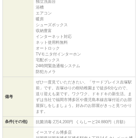
独立洗面台
浴槽
エアコン
暖房
シューズボックス
収納豊富
インターネット対応
ネット使用料無料
オートロック
TVモニタ付インターホン
宅配ボックス
24時間緊急通報システム
防犯カメラ
ぜひ一度見ていただきたい、「サードプレイス吉塚駅
前」です。吉塚ゆりの樹幼稚園まで徒歩6分なので、
送り迎えも楽です。ワクワク、ドキドキの新生活。ま
備考
ずは当社で福岡市博多区や鹿児島本線吉塚付近のお部
屋探しをしましょう。好みのお部屋がきっと見つかり
ます。
条件(その他)
抗菌消毒:2万4,200円 くらしーど24:880円（月額）
イースマイル博多店