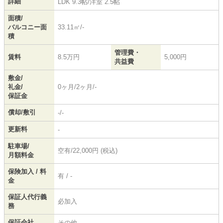
詳細
LDK 9.3帖
/
洋室 2.5帖
面積/
バルコニー面
33.11㎡/-
積
管理費・
賃料
8.5万円
5,000円
共益費
敷金/
礼金/
0ヶ月/2ヶ月/-
保証金
償却/敷引
-/-
更新料
-
駐車場/
空有/22,000円 (税込)
月額料金
保険加入 / 料
有 / -
金
保証人代行義
必加入
務
保証会社
その他