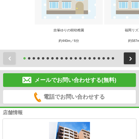
吉塚ゆりの樹幼稚園
福岡リズ
約440m／6分
約587
前
メールでお問い合わせする(無料)
電話でお問い合わせする
店舗情報