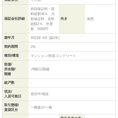
初回保証料：賃
料総額30％ 月
保証会社詳細
向き
額保証料：賃料
南西
総額2％ 年更
新 5000円
築年月
2023年 9月 (築2年)
契約期間
2年
種別/構造
マンション/鉄筋コンクリート
部屋/
所在階/
-/9階/12階建
階建
総戸数
-
現況/
居住中/相談
入居可能日
取引態様/
一般媒介/一般
賃貸区分