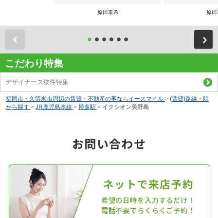
原田泰希
原田
前
こだわり特集
デザイナーズ物件特集
福岡市・久留米市周辺の賃貸・不動産の事ならイースマイル
>
(賃貸)路線・駅
から探す
>
JR鹿児島本線
>
博多駅
>
イクシオン美野島
お問い合わせ
ネットで来店予約
希望の日時を入力するだけ！
電話不要でらくらくご予約！