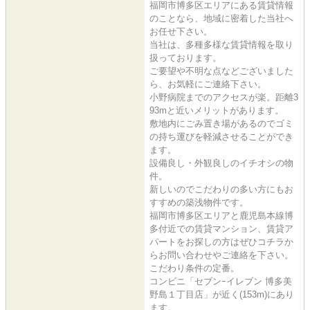
福岡市博多区エリアにある賃貸情報
のことなら、地域に密着した当社へ
お任せ下さい。
当社は、多種多様な賃貸情報を取り
扱っております。
ご要望や不明な点などございました
ら、お気軽にご連絡下さい。
小野病院までのアクセスが楽。距離3
93mと近いメリットがあります。
敷地内にごみ置き場があるのでゴミ
の持ち運びを軽減させることができ
ます。
設備良し・外観良しのイチオシの物
件。
新しいのでこだわりの多い方にもお
すすめの築浅物件です。
福岡市博多区エリアと鹿児島本線博
多付近での賃貸マンション、賃貸ア
パートをお探しの方はぜひコチラか
らお問い合わせやご連絡を下さい。
こだわり条件の定番。
コンビニ「セブンｰイレブン 博多美
野島１丁目店」が近く(153m)にあり
ます。