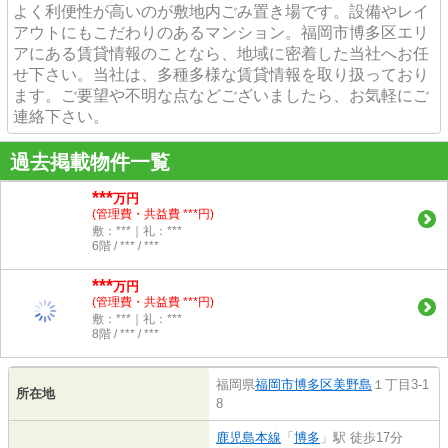
よく利便性が高いのが敷地内ごみ置き場です。設備やレイ
アウトにもこだわりのあるマンション。福岡市博多区エリ
アにある賃貸情報のことなら、地域に密着した当社へお任
せ下さい。当社は、多種多様な賃貸情報を取り扱っており
ます。ご要望や不明な点などございましたら、お気軽にご
連絡下さい。
過去掲載物件一覧
***
万円
(管理費・共益費 ***円)
敷：***｜礼：***
6階 / *** / ***
***
万円
(管理費・共益費 ***円)
敷：***｜礼：***
8階 / *** / ***
福岡県
福岡市博多区
美野島
１丁目3-1
所在地
8
鹿児島本線
「
博多
」駅 徒歩17分