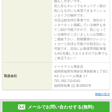
物もしやすいです。
見た目もキレイでセキュリティ面が
気になる方にも推奨できるマンショ
ンタイプの物件です。
当店は総合仲介業者です。他社がイ
ンターネット掲載している物件も全
てご紹介可能ですので、気になって
いる物件がございましたらお気軽に
ご連絡下さい。初期費用のクレジッ
トカード決済も可能で分割支払いも
可能です。店頭にお客様専用駐車場
も4台完備しておりますのでお車でも
ご来店下さい！
イースマイル博多店
福岡県福岡市博多区博多駅南１丁目1
取扱会社
4-6 クレベール博多 1Ｆ
TEL:092-710-6161
福岡県知事 (2) 第18562号
情報の見方
メールでお問い合わせする(無料)