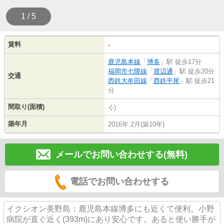
1 / 5
賃料
-
鹿児島本線
「
博多
」駅 徒歩17分
福岡市七隈線
「
渡辺通
」駅 徒歩20分
交通
西鉄大牟田線
「
西鉄平尾
」駅 徒歩21
分
間取り(面積)
-(-)
築年月
2016年 2月(築10年)
メールでお問い合わせする(無料)
電話でお問い合わせする
イクシオン美野島：鹿児島本線博多にも近くて便利。小野
病院が直ぐ近く(393m)にあり安心です。あると使い勝手が