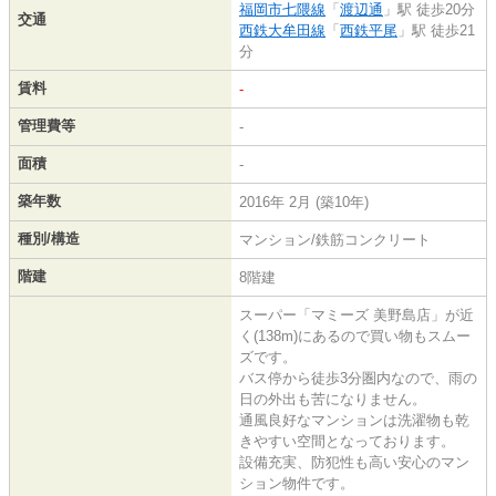
福岡市七隈線
「
渡辺通
」駅 徒歩20分
交通
西鉄大牟田線
「
西鉄平尾
」駅 徒歩21
分
賃料
-
管理費等
-
面積
-
築年数
2016年 2月 (築10年)
種別/構造
マンション/鉄筋コンクリート
階建
8階建
スーパー「マミーズ 美野島店」が近
く(138m)にあるので買い物もスムー
ズです。
バス停から徒歩3分圏内なので、雨の
日の外出も苦になりません。
通風良好なマンションは洗濯物も乾
きやすい空間となっております。
設備充実、防犯性も高い安心のマン
ション物件です。