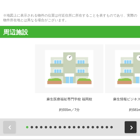
※地図上に表示される物件の位置は付近住所に所在することを表すものであり、実際の
物件所在地とは異なる場合がございます。
周辺施設
麻生医療福祉専門学校 福岡校
麻生情報ビジネス
約555m／7分
約581
前