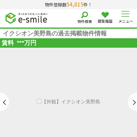
54,015
物件登録数
件！
閲覧履歴
メニュー
物件検索
イクシオン美野島の過去掲載物件情報
賃料
***
万円