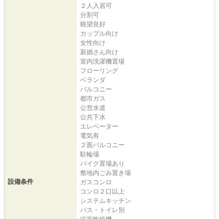
２人入居可
分割可
眺望良好
カップル向け
女性向け
新婚さん向け
室内洗濯機置場
フローリング
ベランダ
バルコニー
都市ガス
公営水道
公共下水
エレベーター
電気有
２面バルコニー
駐輪場
バイク置場あり
敷地内ごみ置き場
設備条件
ガスコンロ
コンロ２口以上
システムキッチン
バス・トイレ別