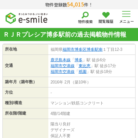
54,015
物件登録数
件！
閲覧履歴
メニュー
物件検索
ＲＪＲプレシア博多駅前の過去掲載物件情報
所在地
福岡県
福岡市博多区
博多駅南
１丁目12-3
鹿児島本線
「
博多
」駅 徒歩6分
交通
福岡市空港線
「
東比恵
」駅 徒歩17分
福岡市空港線
「
祇園
」駅 徒歩18分
築年月（築年数）
2016年 2月（築10年）
方位
-
種別/構造
マンション/鉄筋コンクリート
所在階/階建
4階/14階建
陽当り良好
デザイナーズ
保証人不要