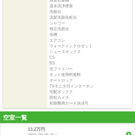
浴室乾燥機
温水洗浄便座
洗面台
洗髪洗面化粧台
シャワー
独立洗面台
浴槽
エアコン
ウォークインクロゼット
シューズボックス
CS
BS
光ファイバー
ネット使用料無料
オートロック
TVモニタ付インターホン
宅配ボックス
防犯カメラ
初期費用カード決済可
空室一覧
13.2万円
2階/1LDK/45.28㎡